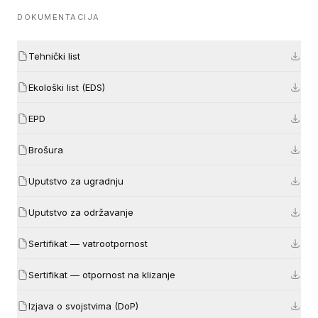
DOKUMENTACIJA
Tehnički list
Ekološki list (EDS)
EPD
Brošura
Uputstvo za ugradnju
Uputstvo za održavanje
Sertifikat — vatrootpornost
Sertifikat — otpornost na klizanje
Izjava o svojstvima (DoP)