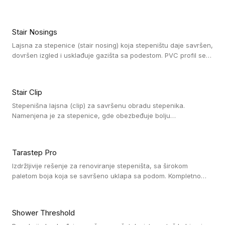
koja se lepi, posebno dizajnirana za postizanje
vodonepropusnosti u prostorijama sa povećanom vlagom.
Stair Nosings
Lajsna za stepenice (stair nosing) koja stepeništu daje savršen,
dovršen izgled i usklađuje gazišta sa podestom. PVC profil se
vari ili pričvršćuje vijcima, a žljebovi ili crna carborundum traka
pružaju zaštitu protiv klizanja. Pakovanje: 10 komada po 3 LM.
Stair Clip
Stepenišna lajsna (clip) za savršenu obradu stepenika.
Namenjena je za stepenice, gde obezbeđuje bolju
vodonepropusnost i veću trajnost podne obloge, uz
jednostavno održavanje. Istovremeno poboljšava izgled tako
što ističe donji deo stepenika. Pakovanje: 9 komada po 2,7 LM.
Tarastep Pro
Izdržljivije rešenje za renoviranje stepeništa, sa širokom
paletom boja koja se savršeno uklapa sa podom. Kompletno
rešenje za stepenice donosi povišenu debljinu za udobnost
pod nogama i habajući sloj od 1 mm sa visokom otpornošću na
promet, dok dizajn betona sa izraženim kontrastom na nosu
Shower Threshold
stepenika i mogućnost kombinovanja sa kolekcijama Taralay i