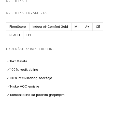
SERTIFIKATI
SERTIFIKATI KVALITETA
FloorScore
Indoor Air Comfort Gold
M1
A+
CE
REACH
EPD
EKOLOŠKE KARAKTERISTIKE
Bez ftalata
100% reciklabilno
30% recikliranog sadržaja
Niske VOC emisije
Kompatibilno sa podnim grejanjem