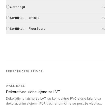
Garancija
Sertifikat — emisije
Sertifikat — FloorScore
PREPORUČENI PRIBOR
WALL BASE
Dekorativne zidne lajsne za LVT
Dekorativne lajsne za LVT su kompaktne PVC zidne lajsne sa
dekorativnim slojem i PUR tretmanom čime se postiže visoka
otpornost na abraziju.