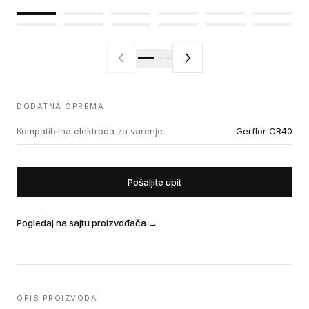
DODATNA OPREMA
Kompatibilna elektroda za varenje
Gerflor CR40
Pošaljite upit
Pogledaj na sajtu proizvođača
→
OPIS PROIZVODA