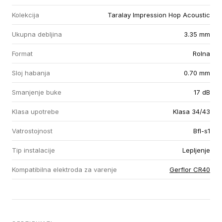
Kolekcija
Taralay Impression Hop Acoustic
Ukupna debljina
3.35 mm
Format
Rolna
Sloj habanja
0.70 mm
Smanjenje buke
17 dB
Klasa upotrebe
Klasa 34/43
Vatrostojnost
Bfl-s1
Tip instalacije
Lepljenje
Kompatibilna elektroda za varenje
Gerflor CR40