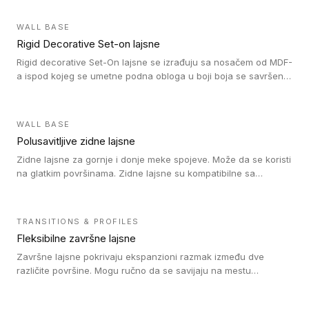
WALL BASE
Rigid Decorative Set-on lajsne
Rigid decorative Set-On lajsne se izrađuju sa nosačem od MDF-
a ispod kojeg se umetne podna obloga u boji boja se savršeno
uklapa. Ove lajsne moraju biti zalepljene i kompatibilne su sa
homogenim i heterogenim vinil rolnama, LVT glue-down, LVT
Click i LVT Loose-Lay podovima.
WALL BASE
Polusavitljive zidne lajsne
Zidne lajsne za gornje i donje meke spojeve. Može da se koristi
na glatkim površinama. Zidne lajsne su kompatibilne sa
heterogenim vinilnim podovima u rolnama, kao i sa LVT. Zidne
lajsne dostupne su u velikom broju boja, pa se lako mogu
uskladiti sa Tarkett podnim oblogama. Zahvaljujući
TRANSITIONS & PROFILES
polusavitljivoj strukturi veoma su jednostavne za ugradnju.
Fleksibilne završne lajsne
Završne lajsne pokrivaju ekspanzioni razmak između dve
različite površine. Mogu ručno da se savijaju na mestu
izvođenja radova kako bi se prilagodile različitim oblicima i
poluprečnicima. Dostupni su u dve visine, jedna za kompaktne