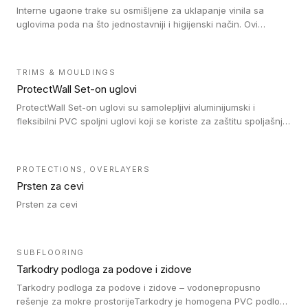
Interne ugaone trake su osmišljene za uklapanje vinila sa
uglovima poda na što jednostavniji i higijenski način. Ovi
proizvodi su osmišljeni kako bi postavljanje vinila u uglovima
bilo lakše, brže i jednostavnije Ovi jedinstveni i izdržljivi ugaoni
spojevi omogućavaju da svaki put postignete savršeno
TRIMS & MOULDINGS
ujednačenu završnu obradu.
ProtectWall Set-on uglovi
ProtectWall Set-on uglovi su samolepljivi aluminijumski i
fleksibilni PVC spoljni uglovi koji se koriste za zaštitu spoljašnjih
uglova zidova od udaraca i daju urednu završnu obradu. Ovi
uglovi dolaze u dve samolepljive verzije: prva je spoljni ugao od
punog PVC-a (90°) koji se koristi za zaštitu spoljašnjeg ugla
PROTECTIONS, OVERLAYERS
zidova od udaraca. Drugi je podesivi PVC spoljni ugao (60° do
Prsten za cevi
130°) koji se koristi za zaštitu spoljašnjeg ugla zidova od
udaraca. Postavljaju se preko zidne obloge.
Prsten za cevi
SUBFLOORING
Tarkodry podloga za podove i zidove
Tarkodry podloga za podove i zidove – vodonepropusno
rešenje za mokre prostorijeTarkodry je homogena PVC podloga