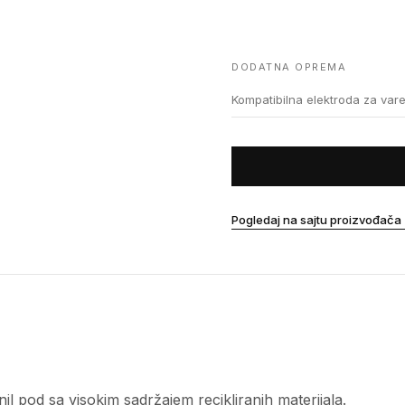
DODATNA OPREMA
Kompatibilna elektroda za var
Pogledaj na sajtu proizvođača
l pod sa visokim sadržajem recikliranih materijala.