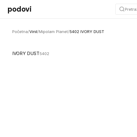
Preskoči na sadržaj
podovi
Pretra
Početna
/
Vinil
/
Mipolam Planet
/
5402 IVORY DUST
IVORY DUST
5402