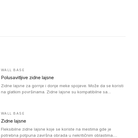
WALL BASE
Polusavitljive zidne lajsne
Zidne lajsne za gornje i donje meke spojeve. Može da se koristi
na glatkim površinama. Zidne lajsne su kompatibilne sa
heterogenim vinilnim podovima u rolnama, kao i sa LVT. Zidne
lajsne dostupne su u velikom broju boja, pa se lako mogu
uskladiti sa Tarkett podnim oblogama. Zahvaljujući polusavitljivoj
WALL BASE
strukturi veoma su jednostavne za ugradnju.
Zidne lajsne
Fleksibilne zidne lajsne koje se koriste na mestima gde je
potrebna potpuna završna obrada u nekritičnim oblastima.