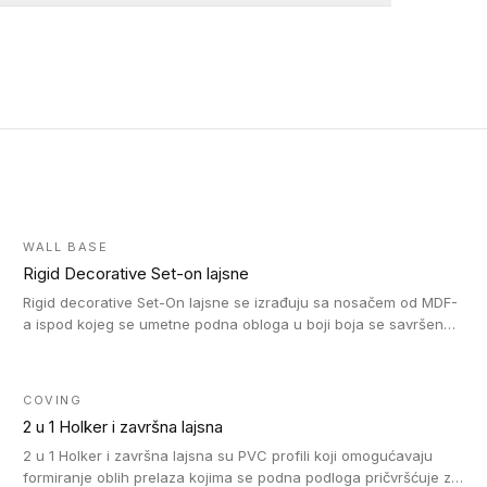
WALL BASE
Rigid Decorative Set-on lajsne
Rigid decorative Set-On lajsne se izrađuju sa nosačem od MDF-
a ispod kojeg se umetne podna obloga u boji boja se savršeno
uklapa. Ove lajsne moraju biti zalepljene i kompatibilne su sa
homogenim i heterogenim vinil rolnama, LVT glue-down, LVT
Click i LVT Loose-Lay podovima.
COVING
2 u 1 Holker i završna lajsna
2 u 1 Holker i završna lajsna su PVC profili koji omogućavaju
formiranje oblih prelaza kojima se podna podloga pričvršćuje za