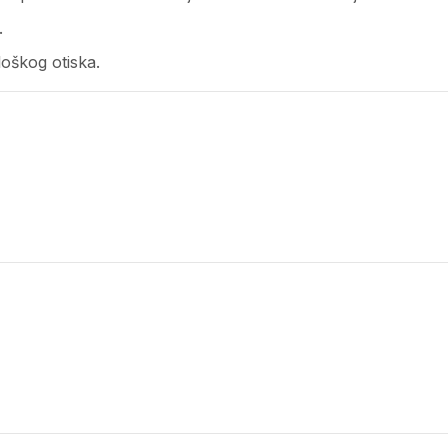
.
oškog otiska.