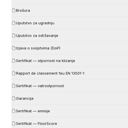
Brošura
Uputstvo za ugradnju
Uputstvo za održavanje
Izjava o svojstvima (DoP)
Sertifikat — otpornost na klizanje
Rapport de classement feu EN 13501-1
Sertifikat — vatrootpornost
Garancija
Sertifikat — emisije
Sertifikat — FloorScore