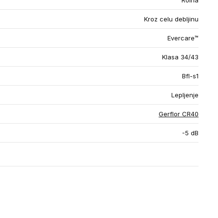
Rolna
Kroz celu debljinu
Evercare™
Klasa 34/43
Bfl-s1
Lepljenje
Gerflor CR40
-5 dB