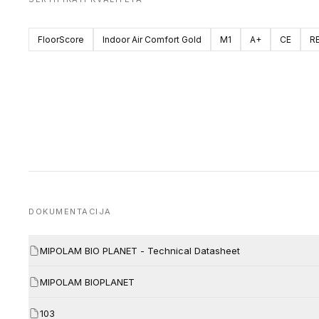
FloorScore
Indoor Air Comfort Gold
M1
A+
CE
R
DOKUMENTACIJA
MIPOLAM BIO PLANET - Technical Datasheet
MIPOLAM BIOPLANET
103