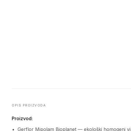
OPIS PROIZVODA
Proizvod:
Gerflor Mipolam Bioplanet — ekološki homogeni vini