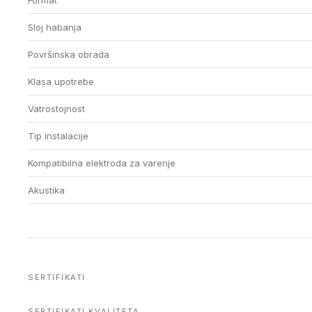
Format
Sloj habanja
Površinska obrada
Klasa upotrebe
Vatrostojnost
Tip instalacije
Kompatibilna elektroda za varenje
Akustika
SERTIFIKATI
SERTIFIKATI KVALITETA