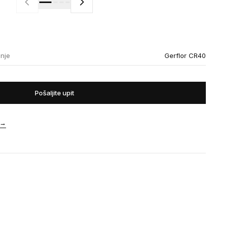
enje
Gerflor CR40
Pošaljite upit
→