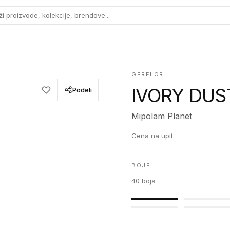
ži proizvode, kolekcije, brendove...
GERFLOR
IVORY DUS
Podeli
Mipolam Planet
Cena na upit
BOJE
40
boja