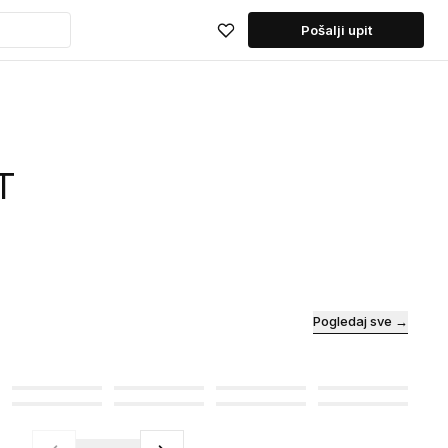
Pošalji upit
T
Pogledaj sve →