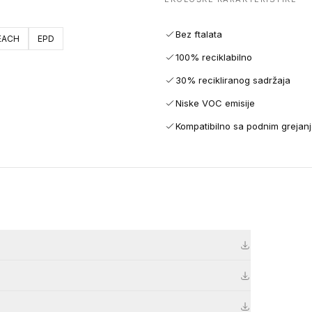
Bez ftalata
EACH
EPD
100% reciklabilno
30% recikliranog sadržaja
Niske VOC emisije
Kompatibilno sa podnim grejan