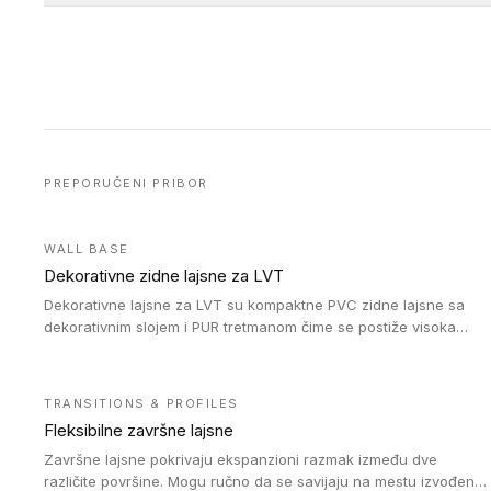
PREPORUČENI PRIBOR
WALL BASE
Dekorativne zidne lajsne za LVT
Dekorativne lajsne za LVT su kompaktne PVC zidne lajsne sa
dekorativnim slojem i PUR tretmanom čime se postiže visoka
otpornost na abraziju.
TRANSITIONS & PROFILES
Fleksibilne završne lajsne
Završne lajsne pokrivaju ekspanzioni razmak između dve
različite površine. Mogu ručno da se savijaju na mestu izvođenja