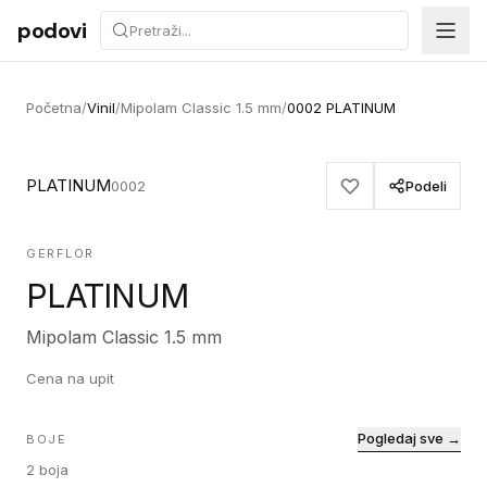
Preskoči na sadržaj
podovi
Početna
/
Vinil
/
Mipolam Classic 1.5 mm
/
0002 PLATINUM
PLATINUM
0002
Podeli
GERFLOR
PLATINUM
Mipolam Classic 1.5 mm
Cena na upit
Pogledaj sve →
BOJE
2
boja