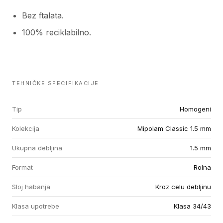
Bez ftalata.
100% reciklabilno.
TEHNIČKE SPECIFIKACIJE
Tip
Homogeni
Kolekcija
Mipolam Classic 1.5 mm
Ukupna debljina
1.5 mm
Format
Rolna
Sloj habanja
Kroz celu debljinu
Klasa upotrebe
Klasa 34/43