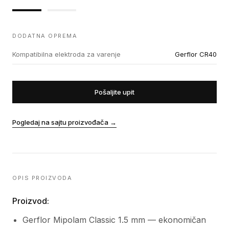
DODATNA OPREMA
Kompatibilna elektroda za varenje
Gerflor CR40
Pošaljite upit
Pogledaj na sajtu proizvođača
→
OPIS PROIZVODA
Proizvod:
Gerflor Mipolam Classic 1.5 mm — ekonomičan