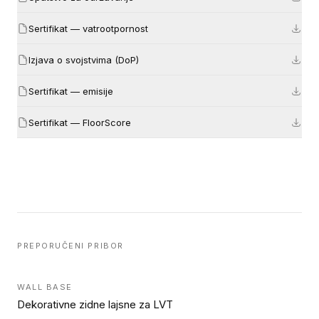
Sertifikat — vatrootpornost
Izjava o svojstvima (DoP)
Sertifikat — emisije
Sertifikat — FloorScore
PREPORUČENI PRIBOR
WALL BASE
Dekorativne zidne lajsne za LVT