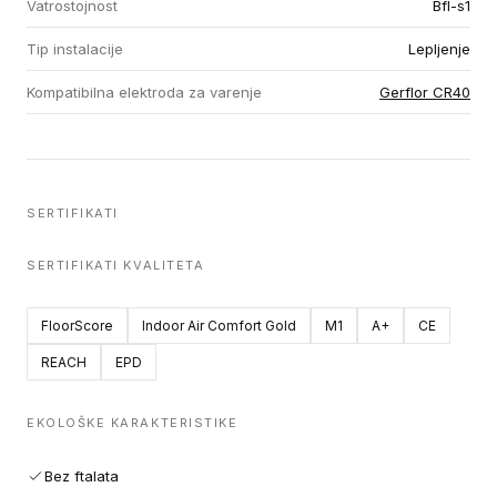
Vatrostojnost
Bfl-s1
Tip instalacije
Lepljenje
Kompatibilna elektroda za varenje
Gerflor CR40
SERTIFIKATI
SERTIFIKATI KVALITETA
FloorScore
Indoor Air Comfort Gold
M1
A+
CE
REACH
EPD
EKOLOŠKE KARAKTERISTIKE
Bez ftalata