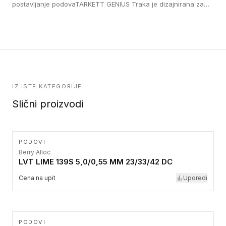
lepe, poliuertanske samolepljive u kvadratnom i pravougaonom
postavljanje podovaTARKETT GENIUS Traka je dizajnirana za
formatu.
upotrebu kod podovima iz Excellence Genius loose-lay
kolekcije.
IZ ISTE KATEGORIJE
Slični proizvodi
PODOVI
Berry Alloc
LVT LIME 139S 5,0/0,55 MM 23/33/42 DC
Cena na upit
Uporedi
PODOVI