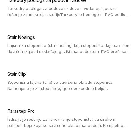
Tarkodry podloga za podove i zidove
Tarkodry podloga za podove i zidove – vodonepropusno
rešenje za mokre prostorijeTarkodry je homogena PVC podloga
koja se lepi, posebno dizajnirana za postizanje
vodonepropusnosti u prostorijama sa povećanom vlagom.
Stair Nosings
Lajsna za stepenice (stair nosing) koja stepeništu daje savršen,
dovršen izgled i usklađuje gazišta sa podestom. PVC profil se
vari ili pričvršćuje vijcima, a žljebovi ili crna carborundum traka
pružaju zaštitu protiv klizanja. Pakovanje: 10 komada po 3 LM.
Stair Clip
Stepenišna lajsna (clip) za savršenu obradu stepenika.
Namenjena je za stepenice, gde obezbeđuje bolju
vodonepropusnost i veću trajnost podne obloge, uz
jednostavno održavanje. Istovremeno poboljšava izgled tako
što ističe donji deo stepenika. Pakovanje: 9 komada po 2,7 LM.
Tarastep Pro
Izdržljivije rešenje za renoviranje stepeništa, sa širokom
paletom boja koja se savršeno uklapa sa podom. Kompletno
rešenje za stepenice donosi povišenu debljinu za udobnost
pod nogama i habajući sloj od 1 mm sa visokom otpornošću na