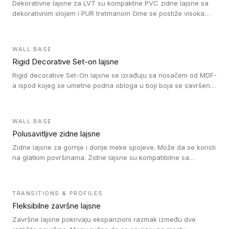
Dekorativne lajsne za LVT su kompaktne PVC zidne lajsne sa
dekorativnim slojem i PUR tretmanom čime se postiže visoka
otpornost na abraziju.
WALL BASE
Rigid Decorative Set-on lajsne
Rigid decorative Set-On lajsne se izrađuju sa nosačem od MDF-
a ispod kojeg se umetne podna obloga u boji boja se savršeno
uklapa. Ove lajsne moraju biti zalepljene i kompatibilne su sa
homogenim i heterogenim vinil rolnama, LVT glue-down, LVT
Click i LVT Loose-Lay podovima.
WALL BASE
Polusavitljive zidne lajsne
Zidne lajsne za gornje i donje meke spojeve. Može da se koristi
na glatkim površinama. Zidne lajsne su kompatibilne sa
heterogenim vinilnim podovima u rolnama, kao i sa LVT. Zidne
lajsne dostupne su u velikom broju boja, pa se lako mogu
uskladiti sa Tarkett podnim oblogama. Zahvaljujući
TRANSITIONS & PROFILES
polusavitljivoj strukturi veoma su jednostavne za ugradnju.
Fleksibilne završne lajsne
Završne lajsne pokrivaju ekspanzioni razmak između dve