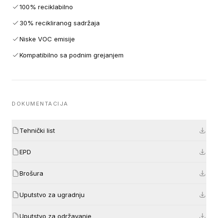
100% reciklabilno
30% recikliranog sadržaja
Niske VOC emisije
Kompatibilno sa podnim grejanjem
DOKUMENTACIJA
Tehnički list
EPD
Brošura
Uputstvo za ugradnju
Uputstvo za održavanje