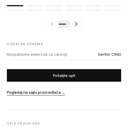
DODATNA OPREMA
Kompatibilna elektroda za varenje
Gerflor CR40
Pošaljite upit
Pogledaj na sajtu proizvođača
→
OPIS PROIZVODA