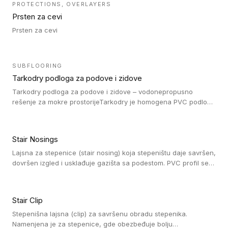
PROTECTIONS, OVERLAYERS
zidova od udaraca. Drugi je podesivi PVC spoljni ugao (60° do
Prsten za cevi
130°) koji se koristi za zaštitu spoljašnjeg ugla zidova od
udaraca. Postavljaju se preko zidne obloge.
Prsten za cevi
SUBFLOORING
Tarkodry podloga za podove i zidove
Tarkodry podloga za podove i zidove – vodonepropusno
rešenje za mokre prostorijeTarkodry je homogena PVC podloga
koja se lepi, posebno dizajnirana za postizanje
vodonepropusnosti u prostorijama sa povećanom vlagom.
Stair Nosings
Lajsna za stepenice (stair nosing) koja stepeništu daje savršen,
dovršen izgled i usklađuje gazišta sa podestom. PVC profil se
vari ili pričvršćuje vijcima, a žljebovi ili crna carborundum traka
pružaju zaštitu protiv klizanja. Pakovanje: 10 komada po 3 LM.
Stair Clip
Stepenišna lajsna (clip) za savršenu obradu stepenika.
Namenjena je za stepenice, gde obezbeđuje bolju