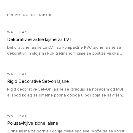
PREPORUČENI PRIBOR
WALL BASE
Dekorativne zidne lajsne za LVT
Dekorativne lajsne za LVT su kompaktne PVC zidne lajsne sa
dekorativnim slojem i PUR tretmanom čime se postiže visoka
otpornost na abraziju.
WALL BASE
Rigid Decorative Set-on lajsne
Rigid decorative Set-On lajsne se izrađuju sa nosačem od MDF-
a ispod kojeg se umetne podna obloga u boji boja se savršeno
uklapa. Ove lajsne moraju biti zalepljene i kompatibilne su sa
homogenim i heterogenim vinil rolnama, LVT glue-down, LVT
Click i LVT Loose-Lay podovima.
WALL BASE
Polusavitljive zidne lajsne
Zidne lajsne za gornje i donje meke spojeve. Može da se koristi