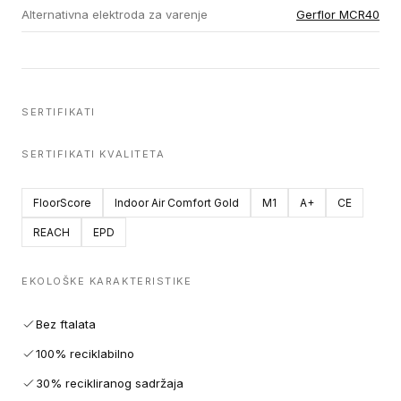
Alternativna elektroda za varenje
Gerflor MCR40
SERTIFIKATI
SERTIFIKATI KVALITETA
FloorScore
Indoor Air Comfort Gold
M1
A+
CE
REACH
EPD
EKOLOŠKE KARAKTERISTIKE
Bez ftalata
100% reciklabilno
30% recikliranog sadržaja