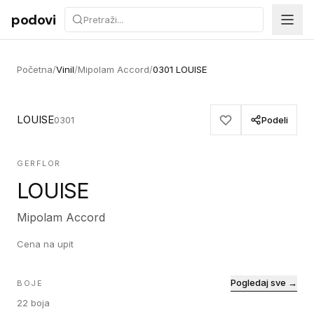
Preskoči na sadržaj
podovi
Početna
/
Vinil
/
Mipolam Accord
/
0301 LOUISE
LOUISE
0301
Podeli
GERFLOR
LOUISE
Mipolam Accord
Cena na upit
Pogledaj sve →
BOJE
22
boja