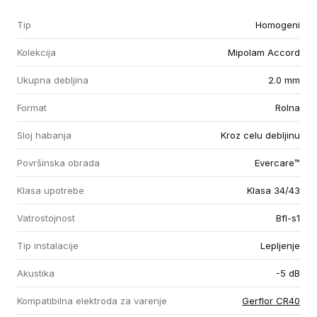
Tip
Homogeni
Kolekcija
Mipolam Accord
Ukupna debljina
2.0 mm
Format
Rolna
Sloj habanja
Kroz celu debljinu
Površinska obrada
Evercare™
Klasa upotrebe
Klasa 34/43
Vatrostojnost
Bfl-s1
Tip instalacije
Lepljenje
Akustika
-5 dB
Kompatibilna elektroda za varenje
Gerflor CR40