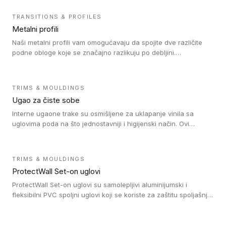
zdravstvenim ustanovama, jer su higijenske i jednostavne za
čišćenje. PVC profili su kompatibilne sa heterogenim i
TRANSITIONS & PROFILES
homogenim vinilnim podovima, kao i sa linoleumskim podovima.
Metalni profili
Naši metalni profili vam omogućavaju da spojite dve različite
podne obloge koje se značajno razlikuju po debljini.
Jednostavni su za ugradnju i ne ometaju kretanje zahvaljujući
velikom nagibu. Mogu da se koriste za ublažavanje razlike u
debljini do 8mm. Naši metalni profili mogu da se koriste u
TRIMS & MOULDINGS
oblastima sa velikom cirkulacijom.
Ugao za čiste sobe
Interne ugaone trake su osmišljene za uklapanje vinila sa
uglovima poda na što jednostavniji i higijenski način. Ovi
proizvodi su osmišljeni kako bi postavljanje vinila u uglovima
bilo lakše, brže i jednostavnije Ovi jedinstveni i izdržljivi ugaoni
spojevi omogućavaju da svaki put postignete savršeno
TRIMS & MOULDINGS
ujednačenu završnu obradu.
ProtectWall Set-on uglovi
ProtectWall Set-on uglovi su samolepljivi aluminijumski i
fleksibilni PVC spoljni uglovi koji se koriste za zaštitu spoljašnjih
uglova zidova od udaraca i daju urednu završnu obradu. Ovi
uglovi dolaze u dve samolepljive verzije: prva je spoljni ugao od
punog PVC-a (90°) koji se koristi za zaštitu spoljašnjeg ugla