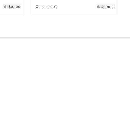
Uporedi
Cena na upit
Uporedi