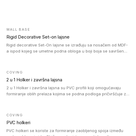
WALL BASE
Rigid Decorative Set-on lajsne
Rigid decorative Set-On lajsne se izrađuju sa nosačem od MDF-
a ispod kojeg se umetne podna obloga u boji boja se savršeno
uklapa. Ove lajsne moraju biti zalepljene i kompatibilne su sa
homogenim i heterogenim vinil rolnama, LVT glue-down, LVT
Click i LVT Loose-Lay podovima.
COVING
2 u 1 Holker i završna lajsna
2 u 1 Holker i završna lajsna su PVC profili koji omogućavaju
formiranje oblih prelaza kojima se podna podloga pričvršćuje za
zid i formira zidnu lajsnu, predstavljajući integrisano rešenje. 2 u
1 Holker i završna lajsna su kompatibilni sa homogenim i
heterogenim vinilom u rolnama (u kompaktnoj i u akustičnoj
COVING
verziji).
PVC holkeri
PVC holkeri se koriste za formiranje zaobljenog spoja između