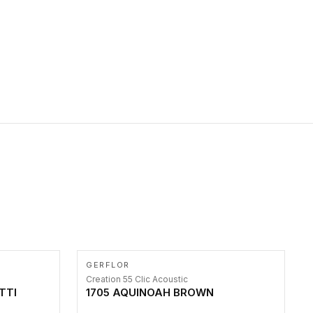
primer stepenice. Ove taktilne trake mogu biti postavljene na
homogenim i heterogenim podovima, LVT lepljenim ili
linoleumskim podovima, u skladu sa zahtevima za pristup i
bezbednost osoba sa invaliditetom i sa NF P 98 351
Pristupačnost. Dostupne su u 3 formata: gumene ploče koje se
lepe, poliuertanske samolepljive u kvadratnom i pravougaonom
formatu.
GERFLOR
Creation 55 Clic Acoustic
TTI
1705 AQUINOAH BROWN