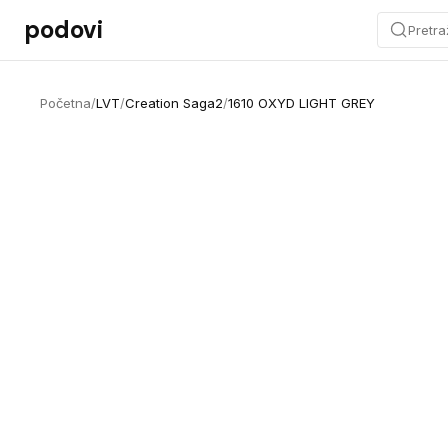
Preskoči na sadržaj
podovi
Pretra
Početna
/
LVT
/
Creation Saga2
/
1610 OXYD LIGHT GREY