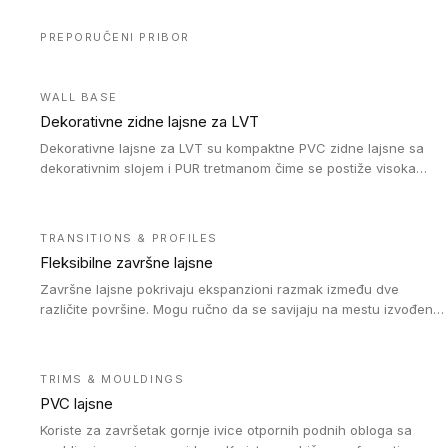
PREPORUČENI PRIBOR
WALL BASE
Dekorativne zidne lajsne za LVT
Dekorativne lajsne za LVT su kompaktne PVC zidne lajsne sa
dekorativnim slojem i PUR tretmanom čime se postiže visoka
otpornost na abraziju.
TRANSITIONS & PROFILES
Fleksibilne završne lajsne
Završne lajsne pokrivaju ekspanzioni razmak između dve
različite površine. Mogu ručno da se savijaju na mestu izvođenja
radova kako bi se prilagodile različitim oblicima i poluprečnicima.
Dostupni su u dve visine, jedna za kompaktne (FT2.5) podove i
druga za akustičke (FT5) podove. Kompatibilni su sa
TRIMS & MOULDINGS
heterogenim i homogenim vinilnim podovima u rolnama
PVC lajsne
(kompaktni i akustički), kao i sa podnim oblogama od linoleuma.
Koriste za završetak gornje ivice otpornih podnih obloga sa