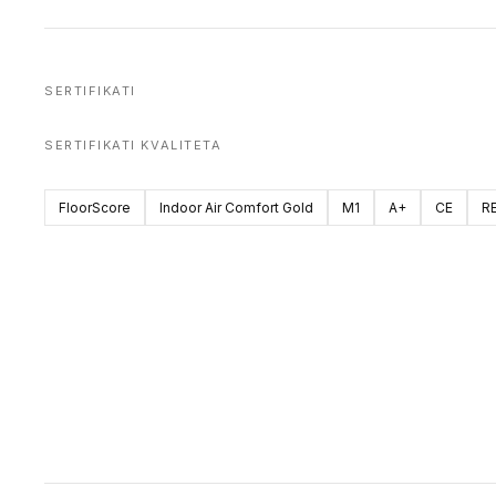
SERTIFIKATI
SERTIFIKATI KVALITETA
FloorScore
Indoor Air Comfort Gold
M1
A+
CE
R