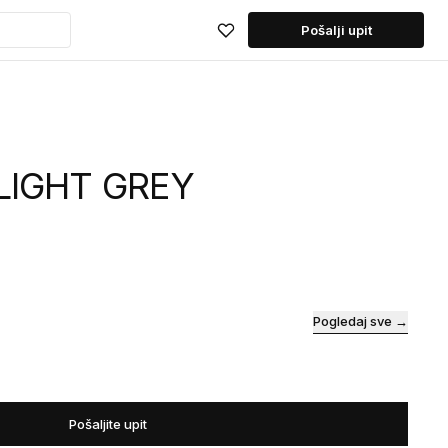
Pošalji upit
 LIGHT GREY
Pogledaj sve →
Pošaljite upit