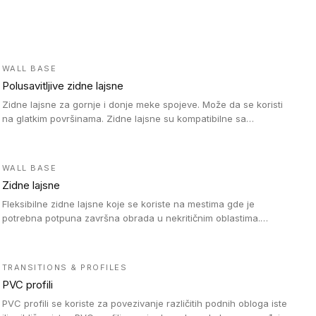
WALL BASE
Polusavitljive zidne lajsne
Zidne lajsne za gornje i donje meke spojeve. Može da se koristi
na glatkim površinama. Zidne lajsne su kompatibilne sa
heterogenim vinilnim podovima u rolnama, kao i sa LVT. Zidne
lajsne dostupne su u velikom broju boja, pa se lako mogu
uskladiti sa Tarkett podnim oblogama. Zahvaljujući polusavitljivoj
WALL BASE
strukturi veoma su jednostavne za ugradnju.
Zidne lajsne
Fleksibilne zidne lajsne koje se koriste na mestima gde je
potrebna potpuna završna obrada u nekritičnim oblastima.
Zidne lajsne se lako ugrađuju zahvaljujući svojoj savitljivosti i
kompatibilne su sa homogenim i heterogenim vinilnim podovima
u rolni.
TRANSITIONS & PROFILES
PVC profili
PVC profili se koriste za povezivanje različitih podnih obloga iste