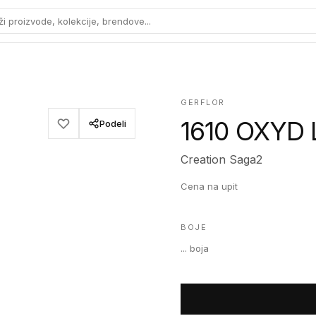
ži proizvode, kolekcije, brendove...
GERFLOR
1610 OXYD
Podeli
Creation Saga2
Cena na upit
BOJE
...
boja