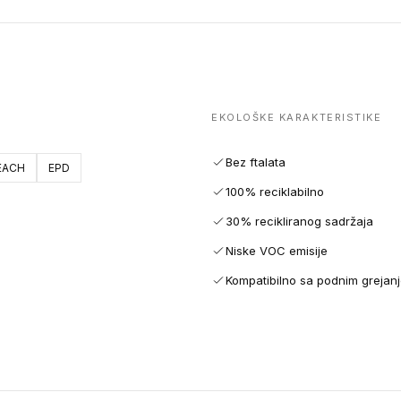
EKOLOŠKE KARAKTERISTIKE
Bez ftalata
EACH
EPD
100% reciklabilno
30% recikliranog sadržaja
Niske VOC emisije
Kompatibilno sa podnim grejan