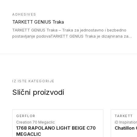
Jednostavne su za ugradnu zahvaljujući savitljivoj strukturi i
kompatibilne sa heterogenim i homogenim vinilnim podovima u
ADHESIVES
rolnama. Naše PVC lajsne su dostupne i u varijanti sa ravnim
TARKETT GENIUS Traka
uglom, sa poluprečnikom savijanja od 2R za stepenice više od
16 cm. Poste i verzije od aluminijuma za oblasti pod visokim
TARKETT GENIUS Traka – Traka za jednostavno i bezbedno
opterećenjem. Postavljaju se na postojeći pod. Veoma su
postavljanje podovaTARKETT GENIUS Traka je dizajnirana za
dekorativne i pružaju elegantan vizuelni izgled.
upotrebu kod podovima iz Excellence Genius loose-lay
kolekcije.
IZ ISTE KATEGORIJE
Slični proizvodi
GERFLOR
TARKETT
Creation 70 Megaclic
iD Inspirati
1768 RAPOLANO LIGHT BEIGE C70
Chatillon
MEGACLIC