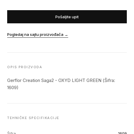
Pošaljite upit
Pogledaj na sajtu proizvođača
→
OPIS PROIZVODA
Gerflor Creation Saga2 - OXYD LIGHT GREEN (Šifra:
1609)
TEHNIČKE SPECIFIKACIJE
Šifra
1609