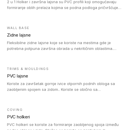
2 u 1 Holker i završna lajsna su PVC profili koji omogućavaju
formiranje oblih prelaza kojima se podna podloga pričvršćuje
za zid i formira zidnu lajsnu, predstavljajući integrisano rešenje.
2 u 1 Holker i završna lajsna su kompatibilni sa homogenim i
heterogenim vinilom u rolnama (u kompaktnoj i u akustičnoj
WALL BASE
verziji).
Zidne lajsne
Fleksibilne zidne lajsne koje se koriste na mestima gde je
potrebna potpuna završna obrada u nekritičnim oblastima.
Zidne lajsne se lako ugrađuju zahvaljujući svojoj savitljivosti i
kompatibilne su sa homogenim i heterogenim vinilnim podovima
u rolni.
TRIMS & MOULDINGS
PVC lajsne
Koriste za završetak gornje ivice otpornih podnih obloga sa
zaobljenim spojem sa zidom.. Koriste se obično sa
formatizerom, PVC lajsne su kompatibilne sa homogenim i
heterogenim vinilnim podovima u rolnama. PVC lajsne su
dostupne u sledećim verzijama: polusavitljive (isplativo rešenje),
COVING
samolepljive (jednostavno za ugradnju) ili dvodelne (higijensko
PVC holkeri
rešenje).
PVC holkeri se koriste za formiranje zaobljenog spoja između