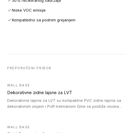
30% recikliranog sadržaja
Niske VOC emisije
Kompatibilno sa podnim grejanjem
PREPORUČENI PRIBOR
WALL BASE
Dekorativne zidne lajsne za LVT
Dekorativne lajsne za LVT su kompaktne PVC zidne lajsne sa
dekorativnim slojem i PUR tretmanom čime se postiže visoka
otpornost na abraziju.
WALL BASE