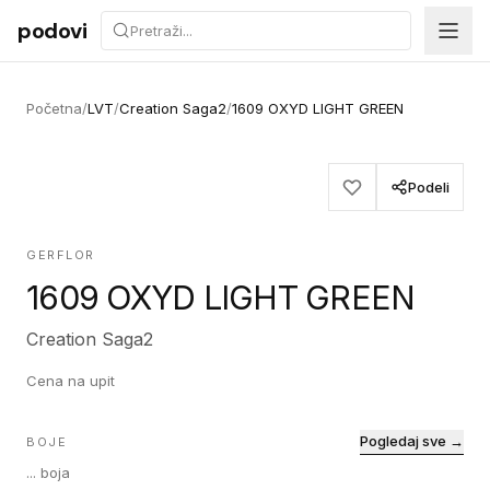
Preskoči na sadržaj
podovi
Početna
/
LVT
/
Creation Saga2
/
1609 OXYD LIGHT GREEN
Podeli
GERFLOR
1609 OXYD LIGHT GREEN
Creation Saga2
Cena na upit
Pogledaj sve →
BOJE
...
boja