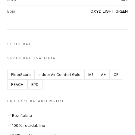
Boja
OXYD LIGHT GREEN
SERTIFIKATI
SERTIFIKATI KVALITETA
FloorScore
Indoor Air Comfort Gold
M1
A+
CE
REACH
EPD
EKOLOŠKE KARAKTERISTIKE
Bez ftalata
100% reciklabilno