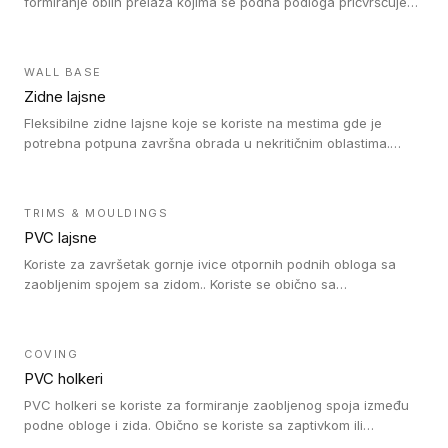
formiranje oblih prelaza kojima se podna podloga pričvršćuje
za zid i formira zidnu lajsnu, predstavljajući integrisano rešenje.
2 u 1 Holker i završna lajsna su kompatibilni sa homogenim i
heterogenim vinilom u rolnama (u kompaktnoj i u akustičnoj
WALL BASE
verziji).
Zidne lajsne
Fleksibilne zidne lajsne koje se koriste na mestima gde je
potrebna potpuna završna obrada u nekritičnim oblastima.
Zidne lajsne se lako ugrađuju zahvaljujući svojoj savitljivosti i
kompatibilne su sa homogenim i heterogenim vinilnim podovima
u rolni.
TRIMS & MOULDINGS
PVC lajsne
Koriste za završetak gornje ivice otpornih podnih obloga sa
zaobljenim spojem sa zidom.. Koriste se obično sa
formatizerom, PVC lajsne su kompatibilne sa homogenim i
heterogenim vinilnim podovima u rolnama. PVC lajsne su
dostupne u sledećim verzijama: polusavitljive (isplativo rešenje),
COVING
samolepljive (jednostavno za ugradnju) ili dvodelne (higijensko
PVC holkeri
rešenje).
PVC holkeri se koriste za formiranje zaobljenog spoja između
podne obloge i zida. Obično se koriste sa zaptivkom ili
poklopcem kojim se pokriva neobrađena ivica podne obloge.