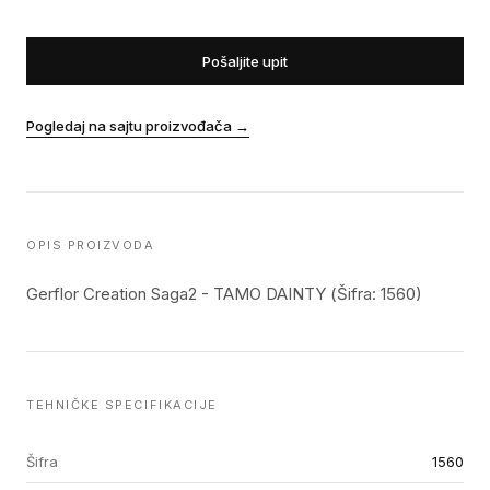
Pošaljite upit
Pogledaj na sajtu proizvođača
→
OPIS PROIZVODA
Gerflor Creation Saga2 - TAMO DAINTY (Šifra: 1560)
TEHNIČKE SPECIFIKACIJE
Šifra
1560