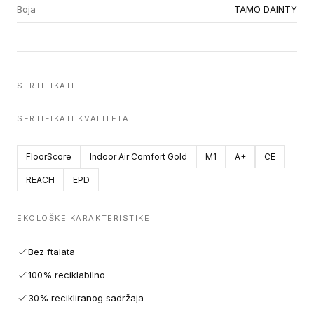
Boja
TAMO DAINTY
SERTIFIKATI
SERTIFIKATI KVALITETA
FloorScore
Indoor Air Comfort Gold
M1
A+
CE
REACH
EPD
EKOLOŠKE KARAKTERISTIKE
Bez ftalata
100% reciklabilno
30% recikliranog sadržaja