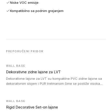
Niske VOC emisije
Kompatibilno sa podnim grejanjem
PREPORUČENI PRIBOR
WALL BASE
Dekorativne zidne lajsne za LVT
Dekorativne lajsne za LVT su kompaktne PVC zidne lajsne sa
dekorativnim slojem i PUR tretmanom čime se postiže visoka
otpornost na abraziju.
WALL BASE
Rigid Decorative Set-on lajsne