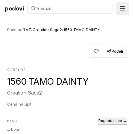
Preskoči na sadržaj
podovi
Početna
/
LVT
/
Creation Saga2
/
1560 TAMO DAINTY
Podeli
GERFLOR
1560 TAMO DAINTY
Creation Saga2
Cena na upit
Pogledaj sve →
BOJE
...
boja