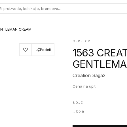
ži proizvode, kolekcije, brendove...
GENTLEMAN CREAM
GERFLOR
1563 CREA
Podeli
GENTLEMA
Creation Saga2
Cena na upit
BOJE
...
boja