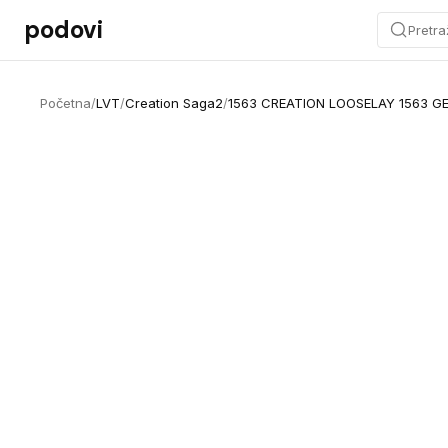
Preskoči na sadržaj
podovi
Pretra
Početna
/
LVT
/
Creation Saga2
/
1563 CREATION LOOSELAY 1563 