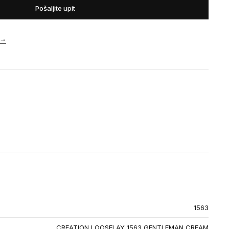
Pošaljite upit
→
1563
CREATION LOOSELAY 1563 GENTLEMAN CREAM