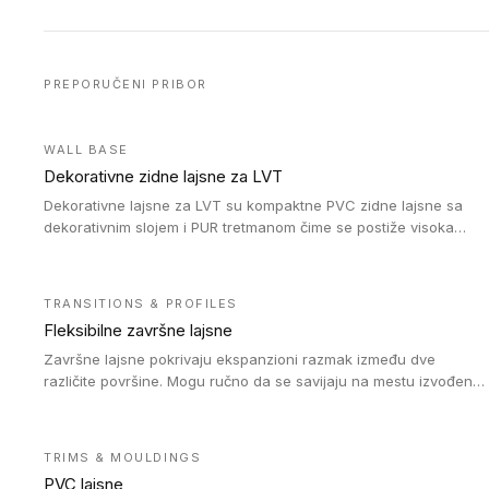
PREPORUČENI PRIBOR
WALL BASE
Dekorativne zidne lajsne za LVT
Dekorativne lajsne za LVT su kompaktne PVC zidne lajsne sa
dekorativnim slojem i PUR tretmanom čime se postiže visoka
otpornost na abraziju.
TRANSITIONS & PROFILES
Fleksibilne završne lajsne
Završne lajsne pokrivaju ekspanzioni razmak između dve
različite površine. Mogu ručno da se savijaju na mestu izvođenja
radova kako bi se prilagodile različitim oblicima i poluprečnicima.
Dostupni su u dve visine, jedna za kompaktne (FT2.5) podove i
druga za akustičke (FT5) podove. Kompatibilni su sa
TRIMS & MOULDINGS
heterogenim i homogenim vinilnim podovima u rolnama
PVC lajsne