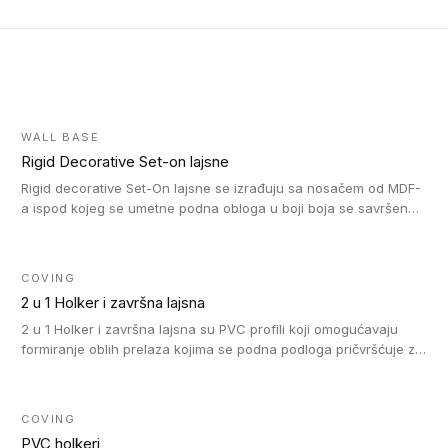
WALL BASE
Rigid Decorative Set-on lajsne
Rigid decorative Set-On lajsne se izrađuju sa nosačem od MDF-
a ispod kojeg se umetne podna obloga u boji boja se savršeno
uklapa. Ove lajsne moraju biti zalepljene i kompatibilne su sa
homogenim i heterogenim vinil rolnama, LVT glue-down, LVT
Click i LVT Loose-Lay podovima.
COVING
2 u 1 Holker i završna lajsna
2 u 1 Holker i završna lajsna su PVC profili koji omogućavaju
formiranje oblih prelaza kojima se podna podloga pričvršćuje za
zid i formira zidnu lajsnu, predstavljajući integrisano rešenje. 2 u
1 Holker i završna lajsna su kompatibilni sa homogenim i
heterogenim vinilom u rolnama (u kompaktnoj i u akustičnoj
COVING
verziji).
PVC holkeri