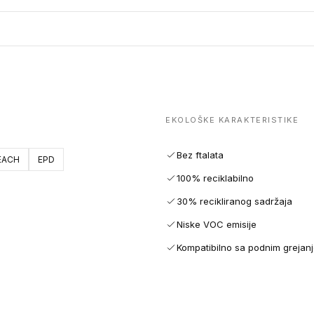
EKOLOŠKE KARAKTERISTIKE
Bez ftalata
EACH
EPD
100% reciklabilno
30% recikliranog sadržaja
Niske VOC emisije
Kompatibilno sa podnim grejan