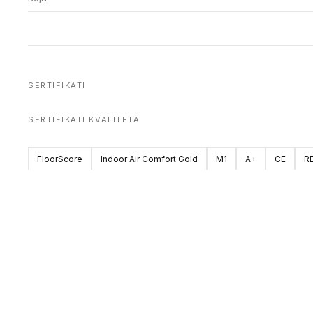
SERTIFIKATI
SERTIFIKATI KVALITETA
FloorScore
Indoor Air Comfort Gold
M1
A+
CE
R