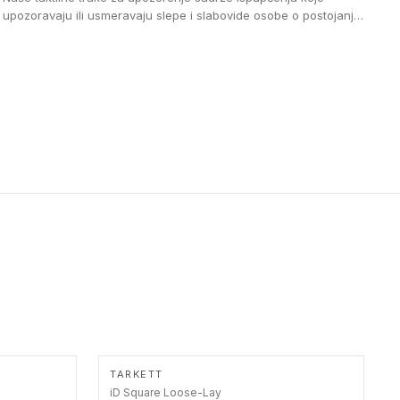
upozoravaju ili usmeravaju slepe i slabovide osobe o postojanju
prepreke ili oblasti u kojoj je kretanje otežano, kao što su na
primer stepenice. Ove taktilne trake mogu biti postavljene na
homogenim i heterogenim podovima, LVT lepljenim ili
linoleumskim podovima, u skladu sa zahtevima za pristup i
bezbednost osoba sa invaliditetom i sa NF P 98 351
Pristupačnost. Dostupne su u 3 formata: gumene ploče koje se
lepe, poliuertanske samolepljive u kvadratnom i pravougaonom
formatu.
TARKETT
iD Square Loose-Lay