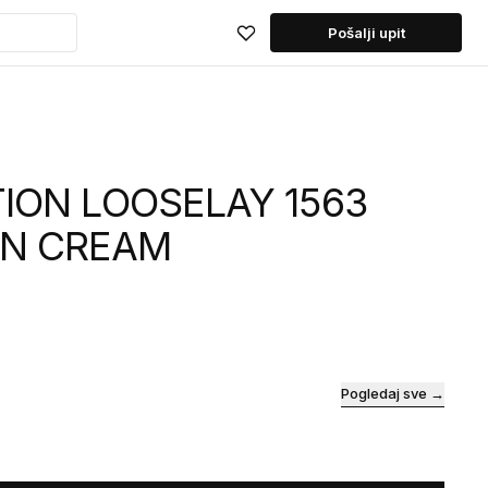
Pošalji upit
TION LOOSELAY 1563
N CREAM
Pogledaj sve →