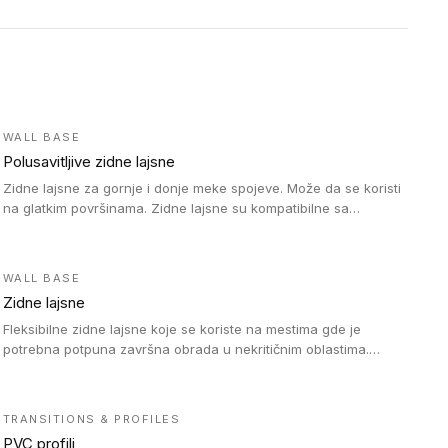
WALL BASE
Polusavitljive zidne lajsne
Zidne lajsne za gornje i donje meke spojeve. Može da se koristi
na glatkim površinama. Zidne lajsne su kompatibilne sa
heterogenim vinilnim podovima u rolnama, kao i sa LVT. Zidne
lajsne dostupne su u velikom broju boja, pa se lako mogu
uskladiti sa Tarkett podnim oblogama. Zahvaljujući polusavitljivoj
WALL BASE
strukturi veoma su jednostavne za ugradnju.
Zidne lajsne
Fleksibilne zidne lajsne koje se koriste na mestima gde je
potrebna potpuna završna obrada u nekritičnim oblastima.
Zidne lajsne se lako ugrađuju zahvaljujući svojoj savitljivosti i
kompatibilne su sa homogenim i heterogenim vinilnim podovima
u rolni.
TRANSITIONS & PROFILES
PVC profili