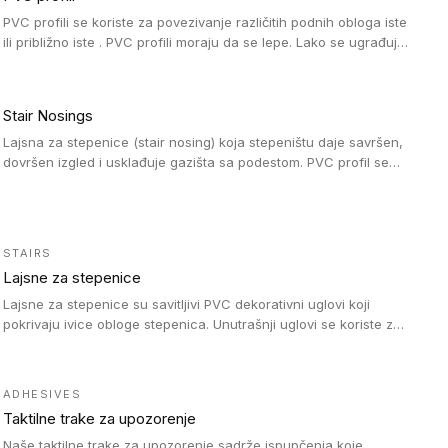
PVC profili se koriste za povezivanje različitih podnih obloga iste
ili približno iste . PVC profili moraju da se lepe. Lako se ugrađuju
zahvaljujući svojoj savitljivosti. Mogu se koristiti i u zdravstvenim
ustanovama, jer su higijenske i jednostavne za čišćenje. PVC
profili su kompatibilne sa heterogenim i homogenim vinilnim
Stair Nosings
podovima, kao i sa linoleumskim podovima.
Lajsna za stepenice (stair nosing) koja stepeništu daje savršen,
dovršen izgled i usklađuje gazišta sa podestom. PVC profil se
vari ili pričvršćuje vijcima, a žljebovi ili crna carborundum traka
pružaju zaštitu protiv klizanja. Pakovanje: 10 komada po 3 LM.
STAIRS
Lajsne za stepenice
Lajsne za stepenice su savitljivi PVC dekorativni uglovi koji
pokrivaju ivice obloge stepenica. Unutrašnji uglovi se koriste za
zaštitu donjeg dela zida duže stepeništa. Spoljašnji uglovi se
koriste da se zaštite i sakriju ivice obloge stepenica. Ovi uglovi
stepenica su osmišljeni tako da formiraju glatku i atraktivnu
ADHESIVES
ivicu. Kompatibilni su sa heterogenim i homogenim vinilnim
Taktilne trake za upozorenje
podovima i Tarkett Tapiflex oblogama za stepenice.
Naše taktilne trake za upozorenje sadrže ispupčenja koje