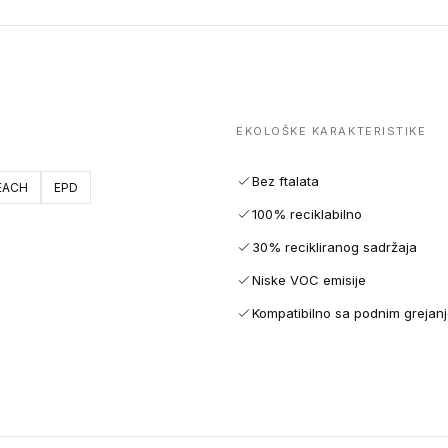
EKOLOŠKE KARAKTERISTIKE
Bez ftalata
EACH
EPD
100% reciklabilno
30% recikliranog sadržaja
Niske VOC emisije
Kompatibilno sa podnim grejan