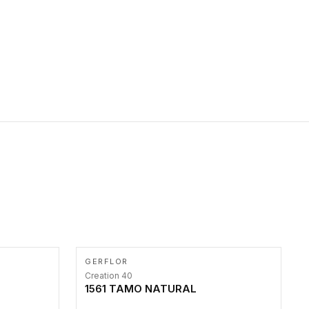
primer stepenice. Ove taktilne trake mogu biti postavljene na
homogenim i heterogenim podovima, LVT lepljenim ili
linoleumskim podovima, u skladu sa zahtevima za pristup i
bezbednost osoba sa invaliditetom i sa NF P 98 351
Pristupačnost. Dostupne su u 3 formata: gumene ploče koje se
lepe, poliuertanske samolepljive u kvadratnom i pravougaonom
formatu.
GERFLOR
Creation 40
1561 TAMO NATURAL