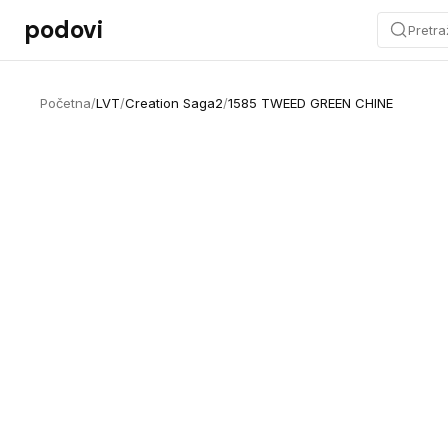
Preskoči na sadržaj
podovi
Pretra
Početna
/
LVT
/
Creation Saga2
/
1585 TWEED GREEN CHINE