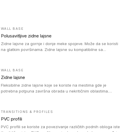
WALL BASE
Polusavitljive zidne lajsne
Zidne lajsne za gornje i donje meke spojeve. Može da se koristi
na glatkim površinama. Zidne lajsne su kompatibilne sa
heterogenim vinilnim podovima u rolnama, kao i sa LVT. Zidne
lajsne dostupne su u velikom broju boja, pa se lako mogu
uskladiti sa Tarkett podnim oblogama. Zahvaljujući polusavitljivoj
WALL BASE
strukturi veoma su jednostavne za ugradnju.
Zidne lajsne
Fleksibilne zidne lajsne koje se koriste na mestima gde je
potrebna potpuna završna obrada u nekritičnim oblastima.
Zidne lajsne se lako ugrađuju zahvaljujući svojoj savitljivosti i
kompatibilne su sa homogenim i heterogenim vinilnim podovima
u rolni.
TRANSITIONS & PROFILES
PVC profili
PVC profili se koriste za povezivanje različitih podnih obloga iste