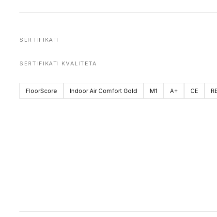
SERTIFIKATI
SERTIFIKATI KVALITETA
FloorScore
Indoor Air Comfort Gold
M1
A+
CE
R