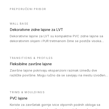
PREPORUČENI PRIBOR
WALL BASE
Dekorativne zidne lajsne za LVT
Dekorativne lajsne za LVT su kompaktne PVC zidne lajsne sa
dekorativnim slojem i PUR tretmanom čime se postiže visoka
otpornost na abraziju.
TRANSITIONS & PROFILES
Fleksibilne završne lajsne
Završne lajsne pokrivaju ekspanzioni razmak između dve
različite površine. Mogu ručno da se savijaju na mestu izvođenja
radova kako bi se prilagodile različitim oblicima i poluprečnicima.
Dostupni su u dve visine, jedna za kompaktne (FT2.5) podove i
druga za akustičke (FT5) podove. Kompatibilni su sa
TRIMS & MOULDINGS
heterogenim i homogenim vinilnim podovima u rolnama
PVC lajsne
(kompaktni i akustički), kao i sa podnim oblogama od linoleuma.
Koriste za završetak gornje ivice otpornih podnih obloga sa