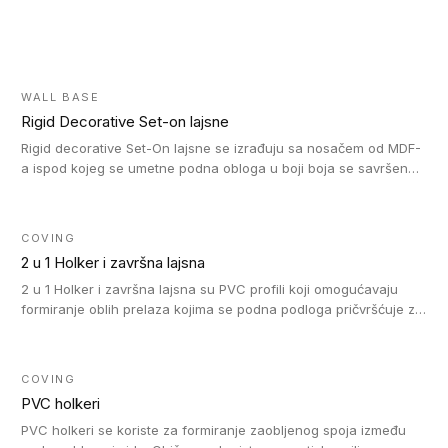
WALL BASE
Rigid Decorative Set-on lajsne
Rigid decorative Set-On lajsne se izrađuju sa nosačem od MDF-
a ispod kojeg se umetne podna obloga u boji boja se savršeno
uklapa. Ove lajsne moraju biti zalepljene i kompatibilne su sa
homogenim i heterogenim vinil rolnama, LVT glue-down, LVT
Click i LVT Loose-Lay podovima.
COVING
2 u 1 Holker i završna lajsna
2 u 1 Holker i završna lajsna su PVC profili koji omogućavaju
formiranje oblih prelaza kojima se podna podloga pričvršćuje za
zid i formira zidnu lajsnu, predstavljajući integrisano rešenje. 2 u
1 Holker i završna lajsna su kompatibilni sa homogenim i
heterogenim vinilom u rolnama (u kompaktnoj i u akustičnoj
COVING
verziji).
PVC holkeri
PVC holkeri se koriste za formiranje zaobljenog spoja između