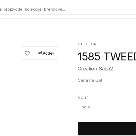
ži proizvode, kolekcije, brendove...
GERFLOR
1585 TWEE
Podeli
Creation Saga2
Cena na upit
BOJE
...
boja