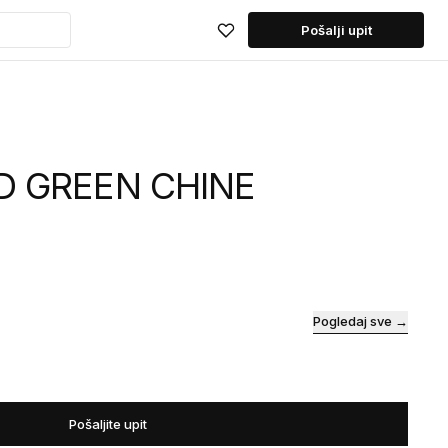
Pošalji upit
D GREEN CHINE
Pogledaj sve →
Pošaljite upit