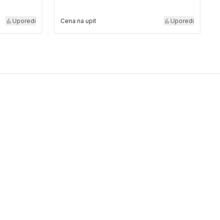
Uporedi
Cena na upit
Uporedi