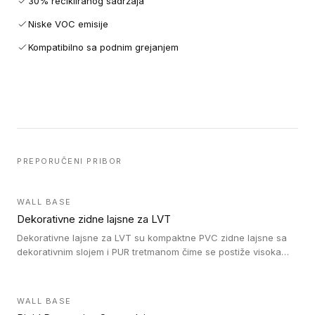
30% recikliranog sadržaja
Niske VOC emisije
Kompatibilno sa podnim grejanjem
PREPORUČENI PRIBOR
WALL BASE
Dekorativne zidne lajsne za LVT
Dekorativne lajsne za LVT su kompaktne PVC zidne lajsne sa
dekorativnim slojem i PUR tretmanom čime se postiže visoka
otpornost na abraziju.
WALL BASE