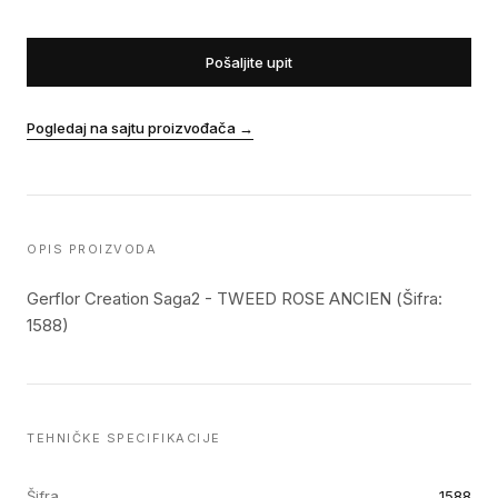
Pošaljite upit
Pogledaj na sajtu proizvođača
→
OPIS PROIZVODA
Gerflor Creation Saga2 - TWEED ROSE ANCIEN (Šifra:
1588)
TEHNIČKE SPECIFIKACIJE
Šifra
1588