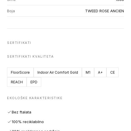
Boja
TWEED ROSE ANCIEN
SERTIFIKATI
SERTIFIKATI KVALITETA
FloorScore
Indoor Air Comfort Gold
M1
A+
CE
REACH
EPD
EKOLOŠKE KARAKTERISTIKE
Bez ftalata
100% reciklabilno