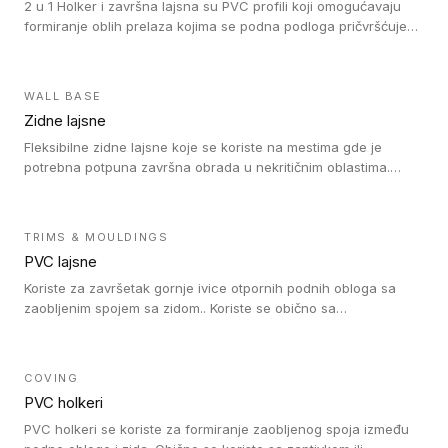
2 u 1 Holker i završna lajsna su PVC profili koji omogućavaju
formiranje oblih prelaza kojima se podna podloga pričvršćuje
za zid i formira zidnu lajsnu, predstavljajući integrisano rešenje.
2 u 1 Holker i završna lajsna su kompatibilni sa homogenim i
heterogenim vinilom u rolnama (u kompaktnoj i u akustičnoj
WALL BASE
verziji).
Zidne lajsne
Fleksibilne zidne lajsne koje se koriste na mestima gde je
potrebna potpuna završna obrada u nekritičnim oblastima.
Zidne lajsne se lako ugrađuju zahvaljujući svojoj savitljivosti i
kompatibilne su sa homogenim i heterogenim vinilnim podovima
u rolni.
TRIMS & MOULDINGS
PVC lajsne
Koriste za završetak gornje ivice otpornih podnih obloga sa
zaobljenim spojem sa zidom.. Koriste se obično sa
formatizerom, PVC lajsne su kompatibilne sa homogenim i
heterogenim vinilnim podovima u rolnama. PVC lajsne su
dostupne u sledećim verzijama: polusavitljive (isplativo rešenje),
COVING
samolepljive (jednostavno za ugradnju) ili dvodelne (higijensko
PVC holkeri
rešenje).
PVC holkeri se koriste za formiranje zaobljenog spoja između