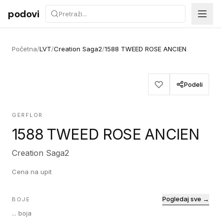
Preskoči na sadržaj
podovi
Početna
/
LVT
/
Creation Saga2
/
1588 TWEED ROSE ANCIEN
Podeli
GERFLOR
1588 TWEED ROSE ANCIEN
Creation Saga2
Cena na upit
Pogledaj sve →
BOJE
...
boja