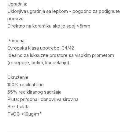
Ugradnja:
Uklonjiva ugradnja sa lepkom - pogodno za podignute
podove
Direktno na keramiku ako je spoj <5mm
Primena:
Evropska klasa upotrebe: 34/42
Idealno za luksuzne prostore sa visokim prometom
(recepcije, butici, kancelarije)
Okruženje:
100% reciklabilno
55% recikliranog sadržaja
Pluta: prirodna i obnovljiva sirovina
Bez ftalata
TVOC <10µg/m³