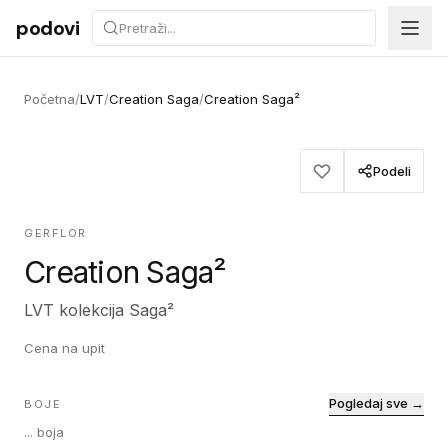
Preskoči na sadržaj
podovi
Početna
/
LVT
/
Creation Saga
/
Creation Saga²
Podeli
GERFLOR
Creation Saga²
LVT kolekcija Saga²
Cena na upit
Pogledaj sve →
BOJE
...
boja