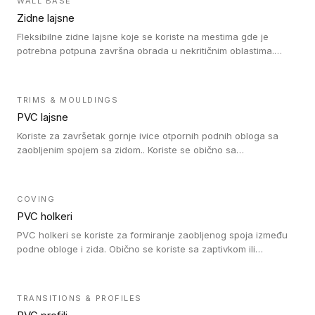
WALL BASE
verziji).
Zidne lajsne
Fleksibilne zidne lajsne koje se koriste na mestima gde je
potrebna potpuna završna obrada u nekritičnim oblastima.
Zidne lajsne se lako ugrađuju zahvaljujući svojoj savitljivosti i
kompatibilne su sa homogenim i heterogenim vinilnim podovima
u rolni.
TRIMS & MOULDINGS
PVC lajsne
Koriste za završetak gornje ivice otpornih podnih obloga sa
zaobljenim spojem sa zidom.. Koriste se obično sa
formatizerom, PVC lajsne su kompatibilne sa homogenim i
heterogenim vinilnim podovima u rolnama. PVC lajsne su
dostupne u sledećim verzijama: polusavitljive (isplativo rešenje),
COVING
samolepljive (jednostavno za ugradnju) ili dvodelne (higijensko
PVC holkeri
rešenje).
PVC holkeri se koriste za formiranje zaobljenog spoja između
podne obloge i zida. Obično se koriste sa zaptivkom ili
poklopcem kojim se pokriva neobrađena ivica podne obloge.
PVC holkeri postoje u 5 veličina, što znači da odgovaraju svim
poluprečnicima. Takođe omogućavaju savršeno održavanje
TRANSITIONS & PROFILES
higijene i vodonepropusnost zahvaljujući činjenici da formiraju