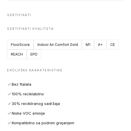
SERTIFIKATI
SERTIFIKATI KVALITETA
FloorScore
Indoor Air Comfort Gold
M1
A+
CE
REACH
EPD
EKOLOŠKE KARAKTERISTIKE
Bez ftalata
100% reciklabilno
30% recikliranog sadržaja
Niske VOC emisije
Kompatibilno sa podnim grejanjem