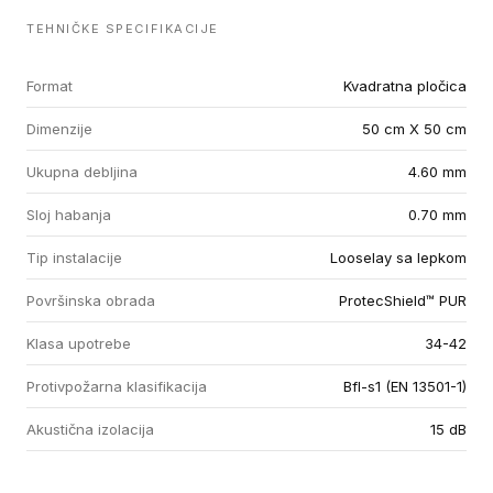
TEHNIČKE SPECIFIKACIJE
Format
Kvadratna pločica
Dimenzije
50 cm X 50 cm
Ukupna debljina
4.60 mm
Sloj habanja
0.70 mm
Tip instalacije
Looselay sa lepkom
Površinska obrada
ProtecShield™ PUR
Klasa upotrebe
34-42
Protivpožarna klasifikacija
Bfl-s1 (EN 13501-1)
Akustična izolacija
15 dB