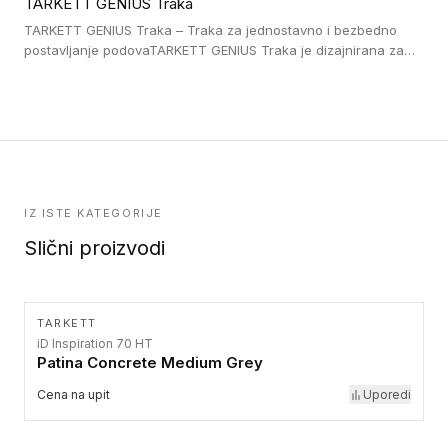
TARKETT GENIUS Traka
pristup i bezbednost osoba sa invaliditetom i sa NF P 98 351
Pristupačnost. Dostupne su u 3 formata: gumene ploče koje se
TARKETT GENIUS Traka – Traka za jednostavno i bezbedno
lepe, poliuertanske samolepljive u kvadratnom i pravougaonom
postavljanje podovaTARKETT GENIUS Traka je dizajnirana za
formatu.
upotrebu kod podovima iz Excellence Genius loose-lay
kolekcije.
IZ ISTE KATEGORIJE
Slični proizvodi
TARKETT
iD Inspiration 70 HT
Patina Concrete Medium Grey
Cena na upit
Uporedi