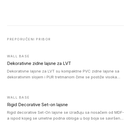
PREPORUČENI PRIBOR
WALL BASE
Dekorativne zidne lajsne za LVT
Dekorativne lajsne za LVT su kompaktne PVC zidne lajsne sa
dekorativnim slojem i PUR tretmanom čime se postiže visoka
otpornost na abraziju.
WALL BASE
Rigid Decorative Set-on lajsne
Rigid decorative Set-On lajsne se izrađuju sa nosačem od MDF-
a ispod kojeg se umetne podna obloga u boji boja se savršeno
uklapa. Ove lajsne moraju biti zalepljene i kompatibilne su sa
homogenim i heterogenim vinil rolnama, LVT glue-down, LVT