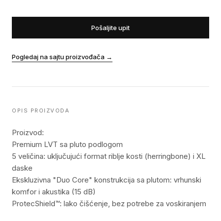
Pošaljite upit
Pogledaj na sajtu proizvođača
→
OPIS PROIZVODA
Proizvod:
Premium LVT sa pluto podlogom
5 veličina: uključujući format riblje kosti (herringbone) i XL
daske
Ekskluzivna "Duo Core" konstrukcija sa plutom: vrhunski
komfor i akustika (15 dB)
ProtecShield™: lako čišćenje, bez potrebe za voskiranjem