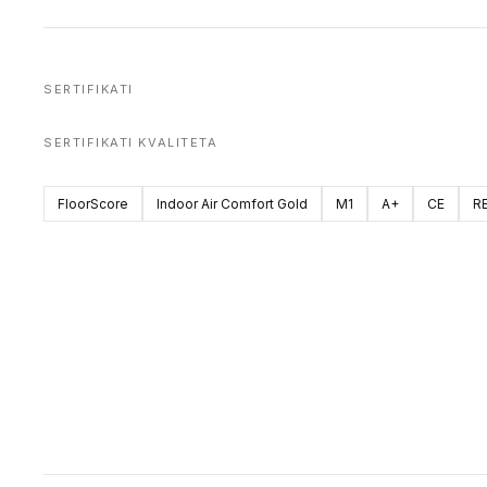
SERTIFIKATI
SERTIFIKATI KVALITETA
FloorScore
Indoor Air Comfort Gold
M1
A+
CE
R