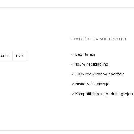
EKOLOŠKE KARAKTERISTIKE
Bez ftalata
EACH
EPD
100% reciklabilno
30% recikliranog sadržaja
Niske VOC emisije
Kompatibilno sa podnim grejan