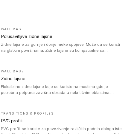
WALL BASE
Polusavitljive zidne lajsne
Zidne lajsne za gornje i donje meke spojeve. Može da se koristi
na glatkim površinama. Zidne lajsne su kompatibilne sa
heterogenim vinilnim podovima u rolnama, kao i sa LVT. Zidne
lajsne dostupne su u velikom broju boja, pa se lako mogu
uskladiti sa Tarkett podnim oblogama. Zahvaljujući polusavitljivoj
WALL BASE
strukturi veoma su jednostavne za ugradnju.
Zidne lajsne
Fleksibilne zidne lajsne koje se koriste na mestima gde je
potrebna potpuna završna obrada u nekritičnim oblastima.
Zidne lajsne se lako ugrađuju zahvaljujući svojoj savitljivosti i
kompatibilne su sa homogenim i heterogenim vinilnim podovima
u rolni.
TRANSITIONS & PROFILES
PVC profili
PVC profili se koriste za povezivanje različitih podnih obloga iste