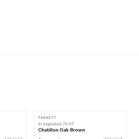
primer stepenice. Ove taktilne trake mogu biti postavljene na
homogenim i heterogenim podovima, LVT lepljenim ili
linoleumskim podovima, u skladu sa zahtevima za pristup i
bezbednost osoba sa invaliditetom i sa NF P 98 351
Pristupačnost. Dostupne su u 3 formata: gumene ploče koje se
lepe, poliuertanske samolepljive u kvadratnom i pravougaonom
formatu.
TARKETT
iD Inspiration 70 HT
Chatillon Oak Brown