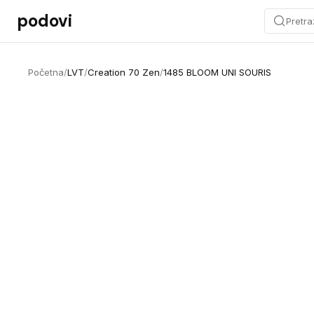
Preskoči na sadržaj
podovi
Pretra
Početna
/
LVT
/
Creation 70 Zen
/
1485 BLOOM UNI SOURIS