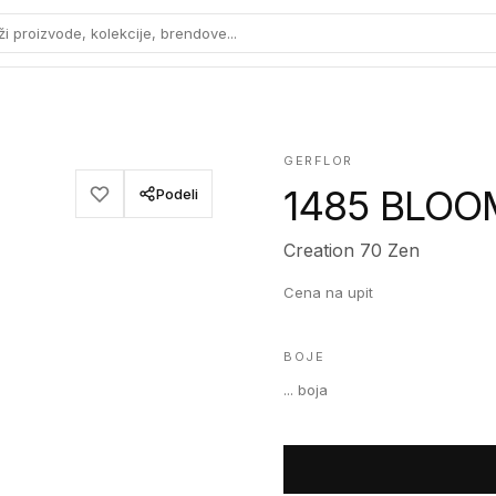
ži proizvode, kolekcije, brendove...
GERFLOR
1485 BLOO
Podeli
Creation 70 Zen
Cena na upit
BOJE
...
boja