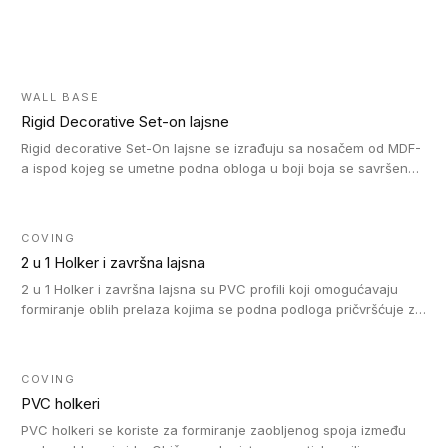
WALL BASE
Rigid Decorative Set-on lajsne
Rigid decorative Set-On lajsne se izrađuju sa nosačem od MDF-
a ispod kojeg se umetne podna obloga u boji boja se savršeno
uklapa. Ove lajsne moraju biti zalepljene i kompatibilne su sa
homogenim i heterogenim vinil rolnama, LVT glue-down, LVT
Click i LVT Loose-Lay podovima.
COVING
2 u 1 Holker i završna lajsna
2 u 1 Holker i završna lajsna su PVC profili koji omogućavaju
formiranje oblih prelaza kojima se podna podloga pričvršćuje za
zid i formira zidnu lajsnu, predstavljajući integrisano rešenje. 2 u
1 Holker i završna lajsna su kompatibilni sa homogenim i
heterogenim vinilom u rolnama (u kompaktnoj i u akustičnoj
COVING
verziji).
PVC holkeri
PVC holkeri se koriste za formiranje zaobljenog spoja između