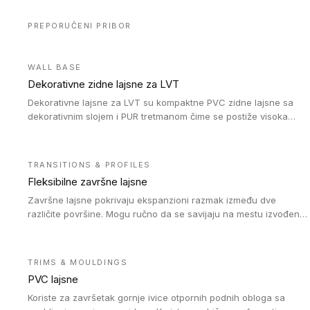
PREPORUČENI PRIBOR
WALL BASE
Dekorativne zidne lajsne za LVT
Dekorativne lajsne za LVT su kompaktne PVC zidne lajsne sa
dekorativnim slojem i PUR tretmanom čime se postiže visoka
otpornost na abraziju.
TRANSITIONS & PROFILES
Fleksibilne završne lajsne
Završne lajsne pokrivaju ekspanzioni razmak između dve
različite površine. Mogu ručno da se savijaju na mestu izvođenja
radova kako bi se prilagodile različitim oblicima i poluprečnicima.
Dostupni su u dve visine, jedna za kompaktne (FT2.5) podove i
druga za akustičke (FT5) podove. Kompatibilni su sa
TRIMS & MOULDINGS
heterogenim i homogenim vinilnim podovima u rolnama
PVC lajsne
(kompaktni i akustički), kao i sa podnim oblogama od linoleuma.
Koriste za završetak gornje ivice otpornih podnih obloga sa