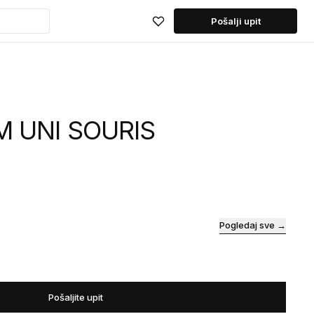
Pošalji upit
M UNI SOURIS
Pogledaj sve →
Pošaljite upit