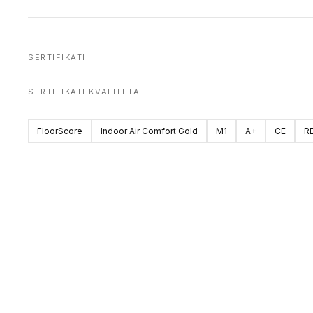
SERTIFIKATI
SERTIFIKATI KVALITETA
FloorScore
Indoor Air Comfort Gold
M1
A+
CE
R