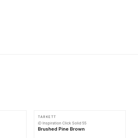
primer stepenice. Ove taktilne trake mogu biti postavljene na
homogenim i heterogenim podovima, LVT lepljenim ili
linoleumskim podovima, u skladu sa zahtevima za pristup i
bezbednost osoba sa invaliditetom i sa NF P 98 351
Pristupačnost. Dostupne su u 3 formata: gumene ploče koje se
lepe, poliuertanske samolepljive u kvadratnom i pravougaonom
formatu.
TARKETT
iD Inspiration Click Solid 55
Brushed Pine Brown