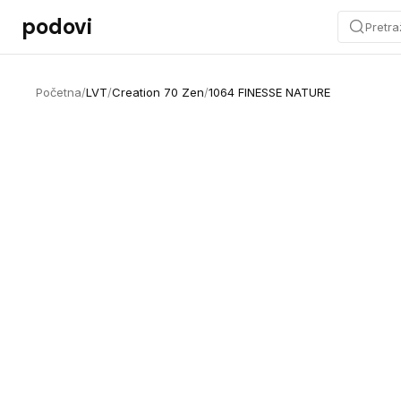
Preskoči na sadržaj
podovi
Pretra
Početna
/
LVT
/
Creation 70 Zen
/
1064 FINESSE NATURE