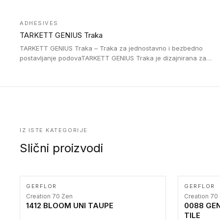
Jednostavne su za ugradnu zahvaljujući savitljivoj strukturi i
kompatibilne sa heterogenim i homogenim vinilnim podovima u
ADHESIVES
rolnama. Naše PVC lajsne su dostupne i u varijanti sa ravnim
TARKETT GENIUS Traka
uglom, sa poluprečnikom savijanja od 2R za stepenice više od
16 cm. Poste i verzije od aluminijuma za oblasti pod visokim
TARKETT GENIUS Traka – Traka za jednostavno i bezbedno
opterećenjem. Postavljaju se na postojeći pod. Veoma su
postavljanje podovaTARKETT GENIUS Traka je dizajnirana za
dekorativne i pružaju elegantan vizuelni izgled.
upotrebu kod podovima iz Excellence Genius loose-lay
kolekcije.
IZ ISTE KATEGORIJE
Slični proizvodi
GERFLOR
GERFLOR
Creation 70 Zen
Creation 70
1412 BLOOM UNI TAUPE
0088 GE
TILE