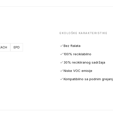
EKOLOŠKE KARAKTERISTIKE
Bez ftalata
EACH
EPD
100% reciklabilno
30% recikliranog sadržaja
Niske VOC emisije
Kompatibilno sa podnim grejan