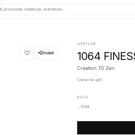
ži proizvode, kolekcije, brendove...
GERFLOR
1064 FINE
Podeli
Creation 70 Zen
Cena na upit
BOJE
...
boja