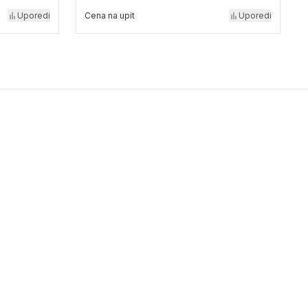
Uporedi
Cena na upit
Uporedi