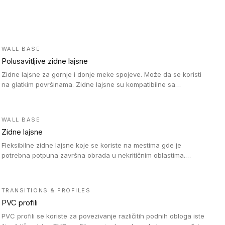
WALL BASE
Polusavitljive zidne lajsne
Zidne lajsne za gornje i donje meke spojeve. Može da se koristi
na glatkim površinama. Zidne lajsne su kompatibilne sa
heterogenim vinilnim podovima u rolnama, kao i sa LVT. Zidne
lajsne dostupne su u velikom broju boja, pa se lako mogu
uskladiti sa Tarkett podnim oblogama. Zahvaljujući polusavitljivoj
WALL BASE
strukturi veoma su jednostavne za ugradnju.
Zidne lajsne
Fleksibilne zidne lajsne koje se koriste na mestima gde je
potrebna potpuna završna obrada u nekritičnim oblastima.
Zidne lajsne se lako ugrađuju zahvaljujući svojoj savitljivosti i
kompatibilne su sa homogenim i heterogenim vinilnim podovima
u rolni.
TRANSITIONS & PROFILES
PVC profili
PVC profili se koriste za povezivanje različitih podnih obloga iste