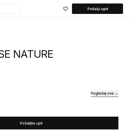
Pošalji upit
SSE NATURE
Pogledaj sve →
Pošaljite upit