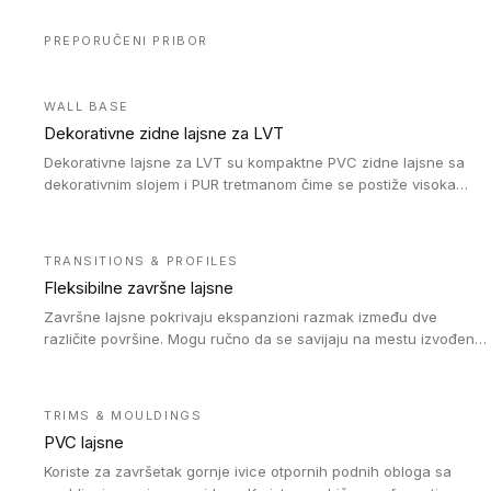
PREPORUČENI PRIBOR
WALL BASE
Dekorativne zidne lajsne za LVT
Dekorativne lajsne za LVT su kompaktne PVC zidne lajsne sa
dekorativnim slojem i PUR tretmanom čime se postiže visoka
otpornost na abraziju.
TRANSITIONS & PROFILES
Fleksibilne završne lajsne
Završne lajsne pokrivaju ekspanzioni razmak između dve
različite površine. Mogu ručno da se savijaju na mestu izvođenja
radova kako bi se prilagodile različitim oblicima i poluprečnicima.
Dostupni su u dve visine, jedna za kompaktne (FT2.5) podove i
druga za akustičke (FT5) podove. Kompatibilni su sa
TRIMS & MOULDINGS
heterogenim i homogenim vinilnim podovima u rolnama
PVC lajsne
(kompaktni i akustički), kao i sa podnim oblogama od linoleuma.
Koriste za završetak gornje ivice otpornih podnih obloga sa