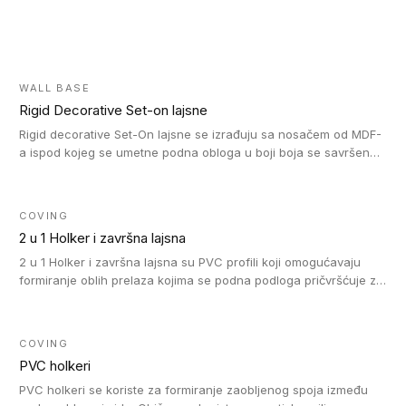
WALL BASE
Rigid Decorative Set-on lajsne
Rigid decorative Set-On lajsne se izrađuju sa nosačem od MDF-
a ispod kojeg se umetne podna obloga u boji boja se savršeno
uklapa. Ove lajsne moraju biti zalepljene i kompatibilne su sa
homogenim i heterogenim vinil rolnama, LVT glue-down, LVT
Click i LVT Loose-Lay podovima.
COVING
2 u 1 Holker i završna lajsna
2 u 1 Holker i završna lajsna su PVC profili koji omogućavaju
formiranje oblih prelaza kojima se podna podloga pričvršćuje za
zid i formira zidnu lajsnu, predstavljajući integrisano rešenje. 2 u
1 Holker i završna lajsna su kompatibilni sa homogenim i
heterogenim vinilom u rolnama (u kompaktnoj i u akustičnoj
COVING
verziji).
PVC holkeri
PVC holkeri se koriste za formiranje zaobljenog spoja između