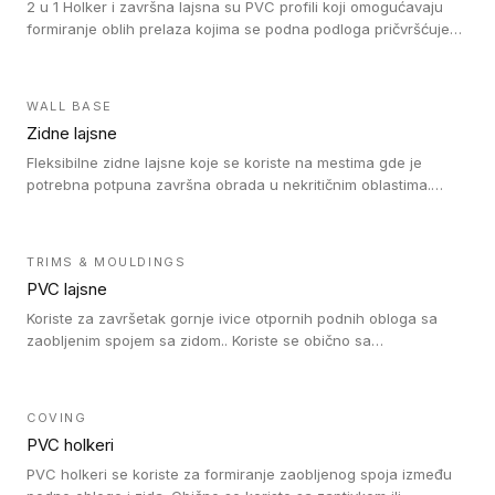
2 u 1 Holker i završna lajsna su PVC profili koji omogućavaju
formiranje oblih prelaza kojima se podna podloga pričvršćuje
za zid i formira zidnu lajsnu, predstavljajući integrisano rešenje.
2 u 1 Holker i završna lajsna su kompatibilni sa homogenim i
heterogenim vinilom u rolnama (u kompaktnoj i u akustičnoj
WALL BASE
verziji).
Zidne lajsne
Fleksibilne zidne lajsne koje se koriste na mestima gde je
potrebna potpuna završna obrada u nekritičnim oblastima.
Zidne lajsne se lako ugrađuju zahvaljujući svojoj savitljivosti i
kompatibilne su sa homogenim i heterogenim vinilnim podovima
u rolni.
TRIMS & MOULDINGS
PVC lajsne
Koriste za završetak gornje ivice otpornih podnih obloga sa
zaobljenim spojem sa zidom.. Koriste se obično sa
formatizerom, PVC lajsne su kompatibilne sa homogenim i
heterogenim vinilnim podovima u rolnama. PVC lajsne su
dostupne u sledećim verzijama: polusavitljive (isplativo rešenje),
COVING
samolepljive (jednostavno za ugradnju) ili dvodelne (higijensko
PVC holkeri
rešenje).
PVC holkeri se koriste za formiranje zaobljenog spoja između