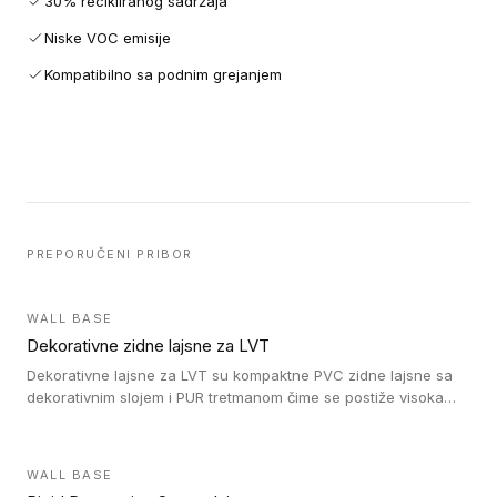
30% recikliranog sadržaja
Niske VOC emisije
Kompatibilno sa podnim grejanjem
PREPORUČENI PRIBOR
WALL BASE
Dekorativne zidne lajsne za LVT
Dekorativne lajsne za LVT su kompaktne PVC zidne lajsne sa
dekorativnim slojem i PUR tretmanom čime se postiže visoka
otpornost na abraziju.
WALL BASE