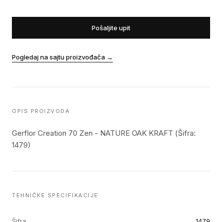
Pošaljite upit
Pogledaj na sajtu proizvođača
→
OPIS PROIZVODA
Gerflor Creation 70 Zen - NATURE OAK KRAFT (Šifra:
1479)
TEHNIČKE SPECIFIKACIJE
Šifra
1479