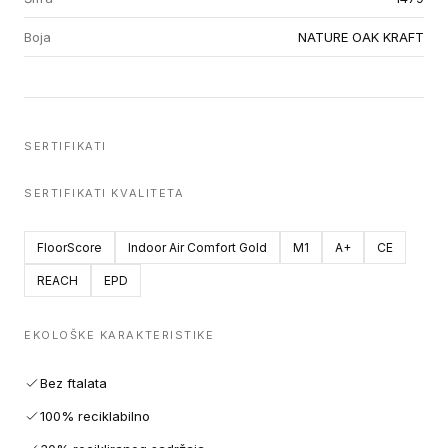
Boja
NATURE OAK KRAFT
SERTIFIKATI
SERTIFIKATI KVALITETA
FloorScore
Indoor Air Comfort Gold
M1
A+
CE
REACH
EPD
EKOLOŠKE KARAKTERISTIKE
Bez ftalata
100% reciklabilno