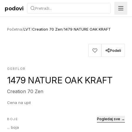
Preskoči na sadržaj
podovi
Početna
/
LVT
/
Creation 70 Zen
/
1479 NATURE OAK KRAFT
Podeli
GERFLOR
1479 NATURE OAK KRAFT
Creation 70 Zen
Cena na upit
Pogledaj sve →
BOJE
...
boja