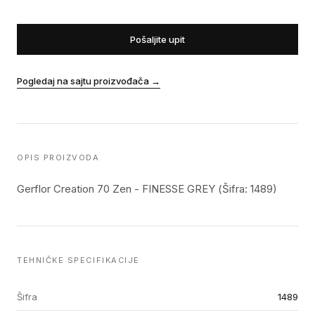
Pošaljite upit
Pogledaj na sajtu proizvođača
→
OPIS PROIZVODA
Gerflor Creation 70 Zen - FINESSE GREY (Šifra: 1489)
TEHNIČKE SPECIFIKACIJE
Šifra
1489