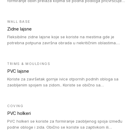
formiranje oblih prelaza kojima se podna podloga pričvršćuje
za zid i formira zidnu lajsnu, predstavljajući integrisano rešenje.
2 u 1 Holker i završna lajsna su kompatibilni sa homogenim i
heterogenim vinilom u rolnama (u kompaktnoj i u akustičnoj
WALL BASE
verziji).
Zidne lajsne
Fleksibilne zidne lajsne koje se koriste na mestima gde je
potrebna potpuna završna obrada u nekritičnim oblastima.
Zidne lajsne se lako ugrađuju zahvaljujući svojoj savitljivosti i
kompatibilne su sa homogenim i heterogenim vinilnim podovima
u rolni.
TRIMS & MOULDINGS
PVC lajsne
Koriste za završetak gornje ivice otpornih podnih obloga sa
zaobljenim spojem sa zidom.. Koriste se obično sa
formatizerom, PVC lajsne su kompatibilne sa homogenim i
heterogenim vinilnim podovima u rolnama. PVC lajsne su
dostupne u sledećim verzijama: polusavitljive (isplativo rešenje),
COVING
samolepljive (jednostavno za ugradnju) ili dvodelne (higijensko
PVC holkeri
rešenje).
PVC holkeri se koriste za formiranje zaobljenog spoja između
podne obloge i zida. Obično se koriste sa zaptivkom ili
poklopcem kojim se pokriva neobrađena ivica podne obloge.