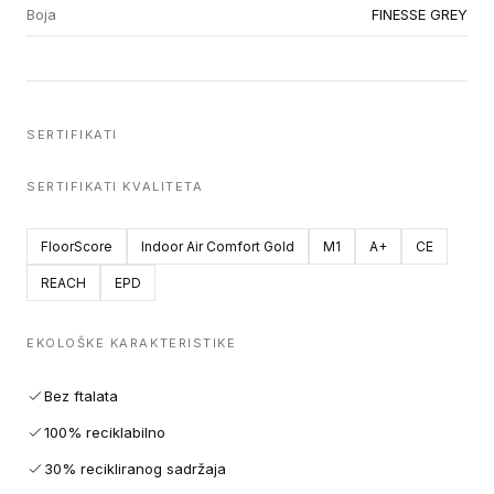
Boja
FINESSE GREY
SERTIFIKATI
SERTIFIKATI KVALITETA
FloorScore
Indoor Air Comfort Gold
M1
A+
CE
REACH
EPD
EKOLOŠKE KARAKTERISTIKE
Bez ftalata
100% reciklabilno
30% recikliranog sadržaja