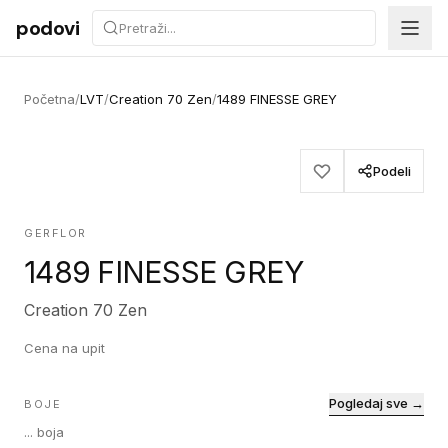
Preskoči na sadržaj
podovi
Početna
/
LVT
/
Creation 70 Zen
/
1489 FINESSE GREY
Podeli
GERFLOR
1489 FINESSE GREY
Creation 70 Zen
Cena na upit
Pogledaj sve →
BOJE
...
boja