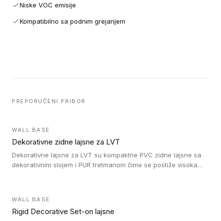
Niske VOC emisije
Kompatibilno sa podnim grejanjem
PREPORUČENI PRIBOR
WALL BASE
Dekorativne zidne lajsne za LVT
Dekorativne lajsne za LVT su kompaktne PVC zidne lajsne sa
dekorativnim slojem i PUR tretmanom čime se postiže visoka
otpornost na abraziju.
WALL BASE
Rigid Decorative Set-on lajsne