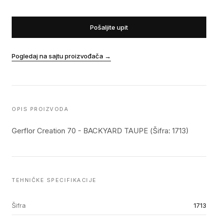
Pošaljite upit
Pogledaj na sajtu proizvođača
→
OPIS PROIZVODA
Gerflor Creation 70 - BACKYARD TAUPE (Šifra: 1713)
TEHNIČKE SPECIFIKACIJE
Šifra
1713