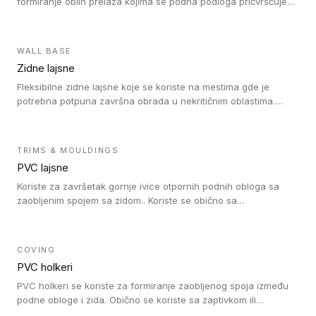
formiranje oblih prelaza kojima se podna podloga pričvršćuje
za zid i formira zidnu lajsnu, predstavljajući integrisano rešenje.
2 u 1 Holker i završna lajsna su kompatibilni sa homogenim i
heterogenim vinilom u rolnama (u kompaktnoj i u akustičnoj
WALL BASE
verziji).
Zidne lajsne
Fleksibilne zidne lajsne koje se koriste na mestima gde je
potrebna potpuna završna obrada u nekritičnim oblastima.
Zidne lajsne se lako ugrađuju zahvaljujući svojoj savitljivosti i
kompatibilne su sa homogenim i heterogenim vinilnim podovima
u rolni.
TRIMS & MOULDINGS
PVC lajsne
Koriste za završetak gornje ivice otpornih podnih obloga sa
zaobljenim spojem sa zidom.. Koriste se obično sa
formatizerom, PVC lajsne su kompatibilne sa homogenim i
heterogenim vinilnim podovima u rolnama. PVC lajsne su
dostupne u sledećim verzijama: polusavitljive (isplativo rešenje),
COVING
samolepljive (jednostavno za ugradnju) ili dvodelne (higijensko
PVC holkeri
rešenje).
PVC holkeri se koriste za formiranje zaobljenog spoja između
podne obloge i zida. Obično se koriste sa zaptivkom ili
poklopcem kojim se pokriva neobrađena ivica podne obloge.