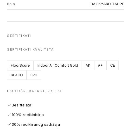
Boja
BACKYARD TAUPE
SERTIFIKATI
SERTIFIKATI KVALITETA
FloorScore
Indoor Air Comfort Gold
M1
A+
CE
REACH
EPD
EKOLOŠKE KARAKTERISTIKE
Bez ftalata
100% reciklabilno
30% recikliranog sadržaja