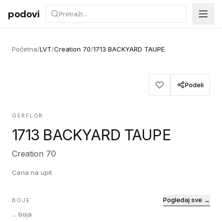
Preskoči na sadržaj
podovi
Početna
/
LVT
/
Creation 70
/
1713 BACKYARD TAUPE
Podeli
GERFLOR
1713 BACKYARD TAUPE
Creation 70
Cena na upit
Pogledaj sve →
BOJE
...
boja