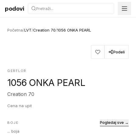
Preskoči na sadržaj
podovi
Početna
/
LVT
/
Creation 70
/
1056 ONKA PEARL
Podeli
GERFLOR
1056 ONKA PEARL
Creation 70
Cena na upit
Pogledaj sve →
BOJE
...
boja