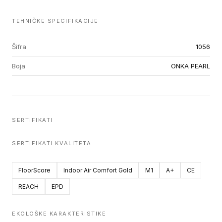
TEHNIČKE SPECIFIKACIJE
Šifra
1056
Boja
ONKA PEARL
SERTIFIKATI
SERTIFIKATI KVALITETA
FloorScore
Indoor Air Comfort Gold
M1
A+
CE
REACH
EPD
EKOLOŠKE KARAKTERISTIKE