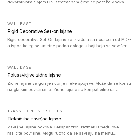
dekorativnim slojem i PUR tretmanom čime se postiže visoka
otpornost na abraziju.
WALL BASE
Rigid Decorative Set-on lajsne
Rigid decorative Set-On lajsne se izrađuju sa nosačem od MDF-
a ispod kojeg se umetne podna obloga u boji boja se savršeno
uklapa. Ove lajsne moraju biti zalepljene i kompatibilne su sa
homogenim i heterogenim vinil rolnama, LVT glue-down, LVT
Click i LVT Loose-Lay podovima.
WALL BASE
Polusavitljive zidne lajsne
Zidne lajsne za gornje i donje meke spojeve. Može da se koristi
na glatkim površinama. Zidne lajsne su kompatibilne sa
heterogenim vinilnim podovima u rolnama, kao i sa LVT. Zidne
lajsne dostupne su u velikom broju boja, pa se lako mogu
uskladiti sa Tarkett podnim oblogama. Zahvaljujući
TRANSITIONS & PROFILES
polusavitljivoj strukturi veoma su jednostavne za ugradnju.
Fleksibilne završne lajsne
Završne lajsne pokrivaju ekspanzioni razmak između dve
različite površine. Mogu ručno da se savijaju na mestu