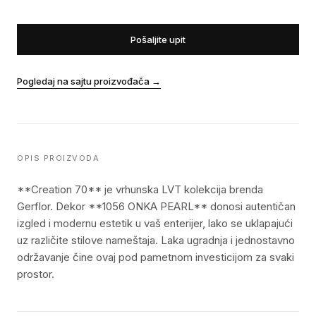
Pošaljite upit
Pogledaj na sajtu proizvođača
→
OPIS PROIZVODA
**Creation 70** je vrhunska LVT kolekcija brenda
Gerflor. Dekor **1056 ONKA PEARL** donosi autentičan
izgled i modernu estetik u vaš enterijer, lako se uklapajući
uz različite stilove nameštaja. Laka ugradnja i jednostavno
održavanje čine ovaj pod pametnom investicijom za svaki
prostor.