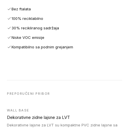
Bez ftalata
100% reciklabilno
30% recikliranog sadržaja
Niske VOC emisije
Kompatibilno sa podnim grejanjem
PREPORUČENI PRIBOR
WALL BASE
Dekorativne zidne lajsne za LVT
Dekorativne lajsne za LVT su kompaktne PVC zidne lajsne sa