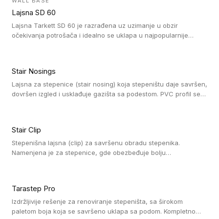
WALL BASE
oblastima sa velikom cirkulacijom.
Lajsna SD 60
Lajsna Tarkett SD 60 je razrađena uz uzimanje u obzir
očekivanja potrošača i idealno se uklapa u najpopularnije
dezene laminata, linoleuma i LVT-ja.
Stair Nosings
Lajsna za stepenice (stair nosing) koja stepeništu daje savršen,
dovršen izgled i usklađuje gazišta sa podestom. PVC profil se
vari ili pričvršćuje vijcima, a žljebovi ili crna carborundum traka
pružaju zaštitu protiv klizanja. Pakovanje: 10 komada po 3 LM.
Stair Clip
Stepenišna lajsna (clip) za savršenu obradu stepenika.
Namenjena je za stepenice, gde obezbeđuje bolju
vodonepropusnost i veću trajnost podne obloge, uz
jednostavno održavanje. Istovremeno poboljšava izgled tako
što ističe donji deo stepenika. Pakovanje: 9 komada po 2,7 LM.
Tarastep Pro
Izdržljivije rešenje za renoviranje stepeništa, sa širokom
paletom boja koja se savršeno uklapa sa podom. Kompletno