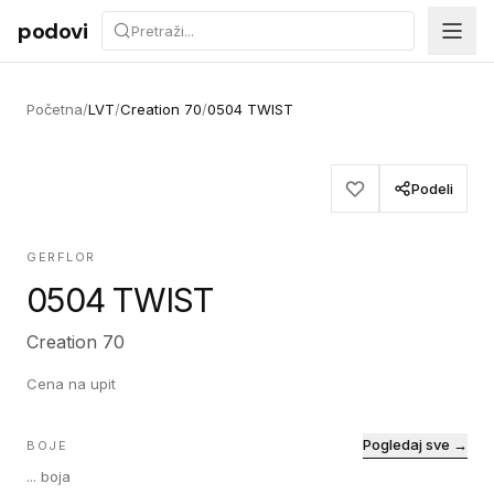
Preskoči na sadržaj
podovi
Početna
/
LVT
/
Creation 70
/
0504 TWIST
Podeli
GERFLOR
0504 TWIST
Creation 70
Cena na upit
Pogledaj sve →
BOJE
...
boja