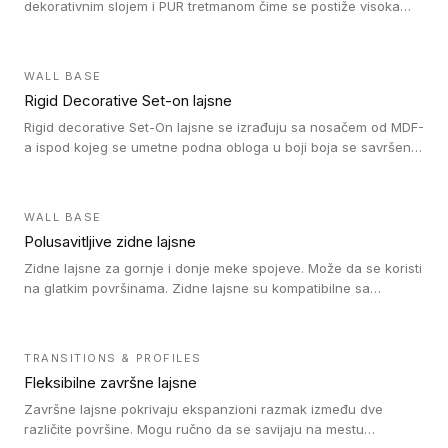
dekorativnim slojem i PUR tretmanom čime se postiže visoka
otpornost na abraziju.
WALL BASE
Rigid Decorative Set-on lajsne
Rigid decorative Set-On lajsne se izrađuju sa nosačem od MDF-
a ispod kojeg se umetne podna obloga u boji boja se savršeno
uklapa. Ove lajsne moraju biti zalepljene i kompatibilne su sa
homogenim i heterogenim vinil rolnama, LVT glue-down, LVT
Click i LVT Loose-Lay podovima.
WALL BASE
Polusavitljive zidne lajsne
Zidne lajsne za gornje i donje meke spojeve. Može da se koristi
na glatkim površinama. Zidne lajsne su kompatibilne sa
heterogenim vinilnim podovima u rolnama, kao i sa LVT. Zidne
lajsne dostupne su u velikom broju boja, pa se lako mogu
uskladiti sa Tarkett podnim oblogama. Zahvaljujući
TRANSITIONS & PROFILES
polusavitljivoj strukturi veoma su jednostavne za ugradnju.
Fleksibilne završne lajsne
Završne lajsne pokrivaju ekspanzioni razmak između dve
različite površine. Mogu ručno da se savijaju na mestu