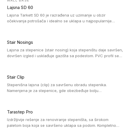
WALL BASE
oblastima sa velikom cirkulacijom.
Lajsna SD 60
Lajsna Tarkett SD 60 je razrađena uz uzimanje u obzir
očekivanja potrošača i idealno se uklapa u najpopularnije
dezene laminata, linoleuma i LVT-ja.
Stair Nosings
Lajsna za stepenice (stair nosing) koja stepeništu daje savršen,
dovršen izgled i usklađuje gazišta sa podestom. PVC profil se
vari ili pričvršćuje vijcima, a žljebovi ili crna carborundum traka
pružaju zaštitu protiv klizanja. Pakovanje: 10 komada po 3 LM.
Stair Clip
Stepenišna lajsna (clip) za savršenu obradu stepenika.
Namenjena je za stepenice, gde obezbeđuje bolju
vodonepropusnost i veću trajnost podne obloge, uz
jednostavno održavanje. Istovremeno poboljšava izgled tako
što ističe donji deo stepenika. Pakovanje: 9 komada po 2,7 LM.
Tarastep Pro
Izdržljivije rešenje za renoviranje stepeništa, sa širokom
paletom boja koja se savršeno uklapa sa podom. Kompletno