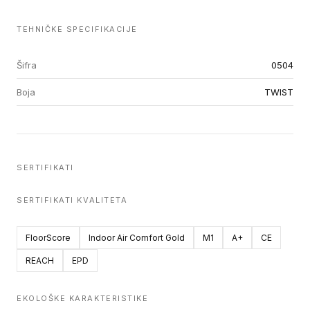
TEHNIČKE SPECIFIKACIJE
Šifra
0504
Boja
TWIST
SERTIFIKATI
SERTIFIKATI KVALITETA
FloorScore
Indoor Air Comfort Gold
M1
A+
CE
REACH
EPD
EKOLOŠKE KARAKTERISTIKE