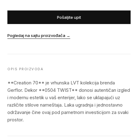
Pošaljite upit
Pogledaj na sajtu proizvođača
→
OPIS PROIZVODA
**Creation 70** je vrhunska LVT kolekcija brenda
Gerflor. Dekor **0504 TWIST** donosi autentičan izgled
i modernu estetik u vaš enterijer, lako se uklapajući uz
različite stilove nameštaja. Laka ugradnja i jednostavno
održavanje čine ovaj pod pametnom investicijom za svaki
prostor.