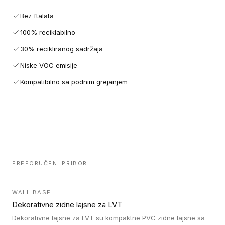
Bez ftalata
100% reciklabilno
30% recikliranog sadržaja
Niske VOC emisije
Kompatibilno sa podnim grejanjem
PREPORUČENI PRIBOR
WALL BASE
Dekorativne zidne lajsne za LVT
Dekorativne lajsne za LVT su kompaktne PVC zidne lajsne sa