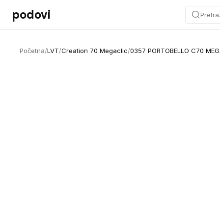
Preskoči na sadržaj
podovi
Pretra
Početna
/
LVT
/
Creation 70 Megaclic
/
0357 PORTOBELLO C70 MEG