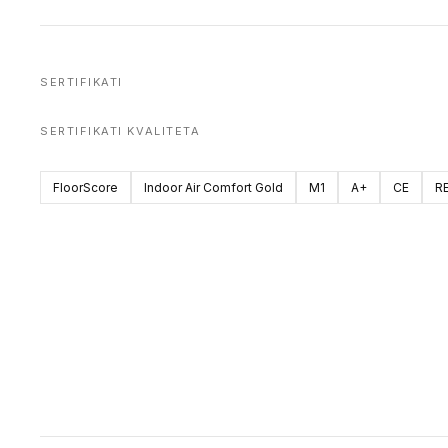
SERTIFIKATI
SERTIFIKATI KVALITETA
FloorScore
Indoor Air Comfort Gold
M1
A+
CE
R