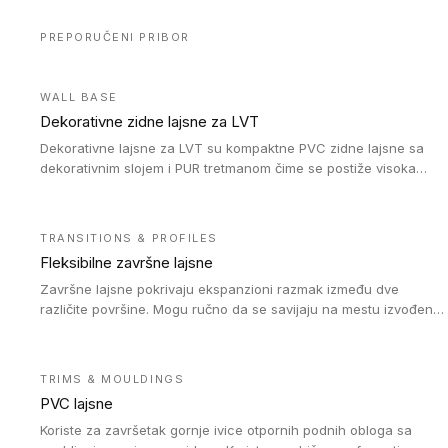
PREPORUČENI PRIBOR
WALL BASE
Dekorativne zidne lajsne za LVT
Dekorativne lajsne za LVT su kompaktne PVC zidne lajsne sa
dekorativnim slojem i PUR tretmanom čime se postiže visoka
otpornost na abraziju.
TRANSITIONS & PROFILES
Fleksibilne završne lajsne
Završne lajsne pokrivaju ekspanzioni razmak između dve
različite površine. Mogu ručno da se savijaju na mestu izvođenja
radova kako bi se prilagodile različitim oblicima i poluprečnicima.
Dostupni su u dve visine, jedna za kompaktne (FT2.5) podove i
druga za akustičke (FT5) podove. Kompatibilni su sa
TRIMS & MOULDINGS
heterogenim i homogenim vinilnim podovima u rolnama
PVC lajsne
(kompaktni i akustički), kao i sa podnim oblogama od linoleuma.
Koriste za završetak gornje ivice otpornih podnih obloga sa