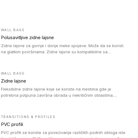
WALL BASE
Polusavitljive zidne lajsne
Zidne lajsne za gornje i donje meke spojeve. Može da se koristi
na glatkim površinama. Zidne lajsne su kompatibilne sa
heterogenim vinilnim podovima u rolnama, kao i sa LVT. Zidne
lajsne dostupne su u velikom broju boja, pa se lako mogu
uskladiti sa Tarkett podnim oblogama. Zahvaljujući polusavitljivoj
WALL BASE
strukturi veoma su jednostavne za ugradnju.
Zidne lajsne
Fleksibilne zidne lajsne koje se koriste na mestima gde je
potrebna potpuna završna obrada u nekritičnim oblastima.
Zidne lajsne se lako ugrađuju zahvaljujući svojoj savitljivosti i
kompatibilne su sa homogenim i heterogenim vinilnim podovima
u rolni.
TRANSITIONS & PROFILES
PVC profili
PVC profili se koriste za povezivanje različitih podnih obloga iste