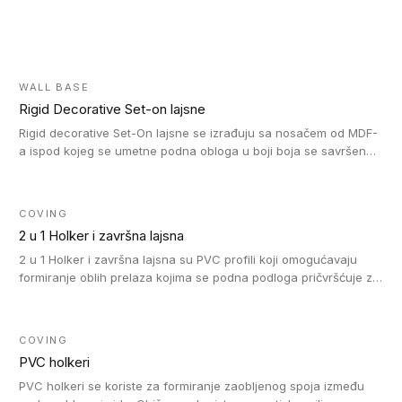
WALL BASE
Rigid Decorative Set-on lajsne
Rigid decorative Set-On lajsne se izrađuju sa nosačem od MDF-
a ispod kojeg se umetne podna obloga u boji boja se savršeno
uklapa. Ove lajsne moraju biti zalepljene i kompatibilne su sa
homogenim i heterogenim vinil rolnama, LVT glue-down, LVT
Click i LVT Loose-Lay podovima.
COVING
2 u 1 Holker i završna lajsna
2 u 1 Holker i završna lajsna su PVC profili koji omogućavaju
formiranje oblih prelaza kojima se podna podloga pričvršćuje za
zid i formira zidnu lajsnu, predstavljajući integrisano rešenje. 2 u
1 Holker i završna lajsna su kompatibilni sa homogenim i
heterogenim vinilom u rolnama (u kompaktnoj i u akustičnoj
COVING
verziji).
PVC holkeri
PVC holkeri se koriste za formiranje zaobljenog spoja između