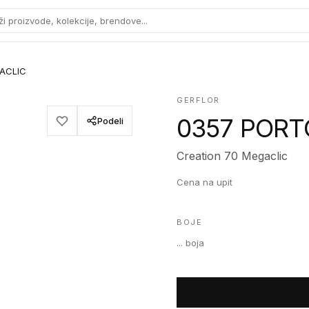
ži proizvode, kolekcije, brendove...
ACLIC
GERFLOR
0357 PORT
Podeli
Creation 70 Megaclic
Cena na upit
BOJE
...
boja