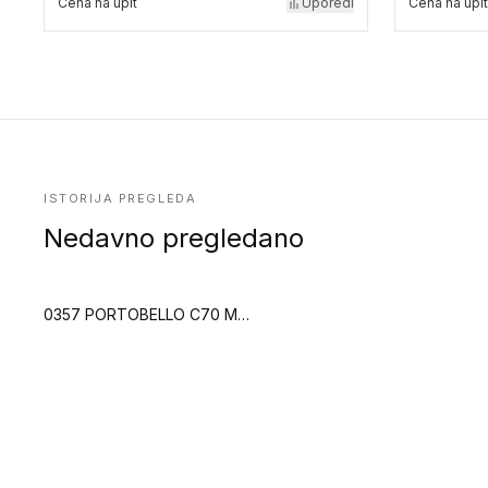
Cena na upit
Uporedi
Cena na upit
ISTORIJA PREGLEDA
Nedavno pregledano
0357 PORTOBELLO C70 MEGACLIC (Creation 70 Megaclic)