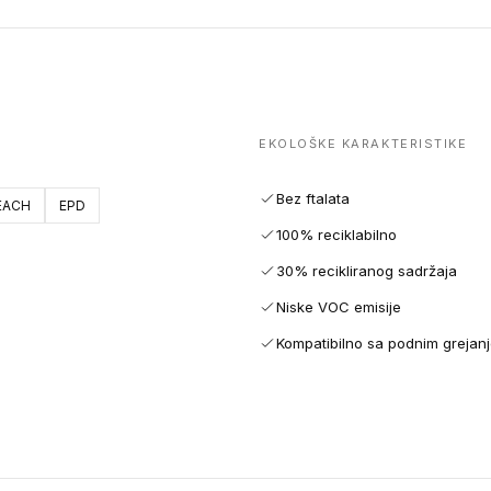
EKOLOŠKE KARAKTERISTIKE
Bez ftalata
EACH
EPD
100% reciklabilno
30% recikliranog sadržaja
Niske VOC emisije
Kompatibilno sa podnim grejan