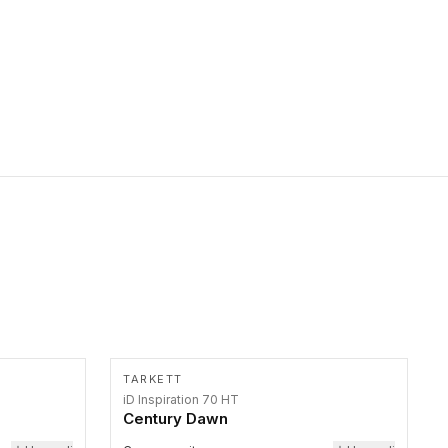
primer stepenice. Ove taktilne trake mogu biti postavljene na
homogenim i heterogenim podovima, LVT lepljenim ili
linoleumskim podovima, u skladu sa zahtevima za pristup i
bezbednost osoba sa invaliditetom i sa NF P 98 351
Pristupačnost. Dostupne su u 3 formata: gumene ploče koje se
lepe, poliuertanske samolepljive u kvadratnom i pravougaonom
formatu.
TARKETT
iD Inspiration 70 HT
Century Dawn