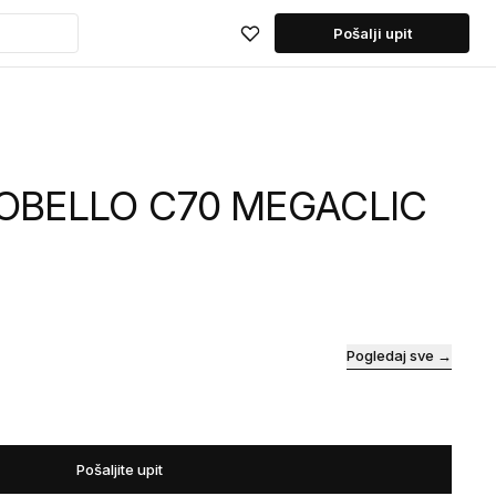
Pošalji upit
OBELLO C70 MEGACLIC
Pogledaj sve →
Pošaljite upit