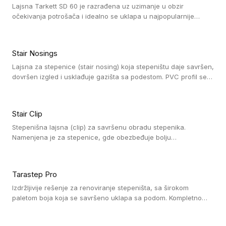
Lajsna Tarkett SD 60 je razrađena uz uzimanje u obzir
očekivanja potrošača i idealno se uklapa u najpopularnije
dezene laminata, linoleuma i LVT-ja.
Stair Nosings
Lajsna za stepenice (stair nosing) koja stepeništu daje savršen,
dovršen izgled i usklađuje gazišta sa podestom. PVC profil se
vari ili pričvršćuje vijcima, a žljebovi ili crna carborundum traka
pružaju zaštitu protiv klizanja. Pakovanje: 10 komada po 3 LM.
Stair Clip
Stepenišna lajsna (clip) za savršenu obradu stepenika.
Namenjena je za stepenice, gde obezbeđuje bolju
vodonepropusnost i veću trajnost podne obloge, uz
jednostavno održavanje. Istovremeno poboljšava izgled tako
što ističe donji deo stepenika. Pakovanje: 9 komada po 2,7 LM.
Tarastep Pro
Izdržljivije rešenje za renoviranje stepeništa, sa širokom
paletom boja koja se savršeno uklapa sa podom. Kompletno
rešenje za stepenice donosi povišenu debljinu za udobnost
pod nogama i habajući sloj od 1 mm sa visokom otpornošću na