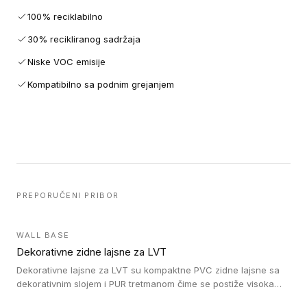
100% reciklabilno
30% recikliranog sadržaja
Niske VOC emisije
Kompatibilno sa podnim grejanjem
PREPORUČENI PRIBOR
WALL BASE
Dekorativne zidne lajsne za LVT
Dekorativne lajsne za LVT su kompaktne PVC zidne lajsne sa
dekorativnim slojem i PUR tretmanom čime se postiže visoka
otpornost na abraziju.