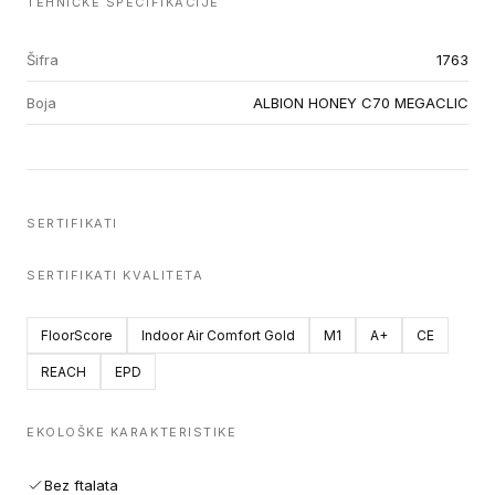
TEHNIČKE SPECIFIKACIJE
Šifra
1763
Boja
ALBION HONEY C70 MEGACLIC
SERTIFIKATI
SERTIFIKATI KVALITETA
FloorScore
Indoor Air Comfort Gold
M1
A+
CE
REACH
EPD
EKOLOŠKE KARAKTERISTIKE
Bez ftalata