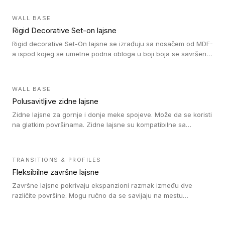
WALL BASE
Rigid Decorative Set-on lajsne
Rigid decorative Set-On lajsne se izrađuju sa nosačem od MDF-
a ispod kojeg se umetne podna obloga u boji boja se savršeno
uklapa. Ove lajsne moraju biti zalepljene i kompatibilne su sa
homogenim i heterogenim vinil rolnama, LVT glue-down, LVT
Click i LVT Loose-Lay podovima.
WALL BASE
Polusavitljive zidne lajsne
Zidne lajsne za gornje i donje meke spojeve. Može da se koristi
na glatkim površinama. Zidne lajsne su kompatibilne sa
heterogenim vinilnim podovima u rolnama, kao i sa LVT. Zidne
lajsne dostupne su u velikom broju boja, pa se lako mogu
uskladiti sa Tarkett podnim oblogama. Zahvaljujući
TRANSITIONS & PROFILES
polusavitljivoj strukturi veoma su jednostavne za ugradnju.
Fleksibilne završne lajsne
Završne lajsne pokrivaju ekspanzioni razmak između dve
različite površine. Mogu ručno da se savijaju na mestu
izvođenja radova kako bi se prilagodile različitim oblicima i
poluprečnicima. Dostupni su u dve visine, jedna za kompaktne