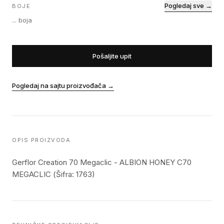
Pogledaj sve →
BOJE
...
boja
Pošaljite upit
Pogledaj na sajtu proizvođača
→
OPIS PROIZVODA
Gerflor Creation 70 Megaclic - ALBION HONEY C70
MEGACLIC (Šifra: 1763)