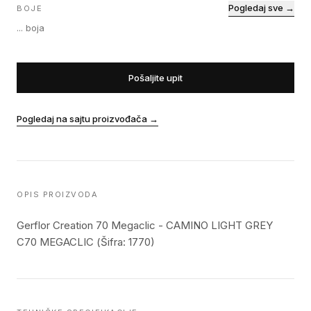
Pogledaj sve →
BOJE
...
boja
Pošaljite upit
Pogledaj na sajtu proizvođača
→
OPIS PROIZVODA
Gerflor Creation 70 Megaclic - CAMINO LIGHT GREY
C70 MEGACLIC (Šifra: 1770)