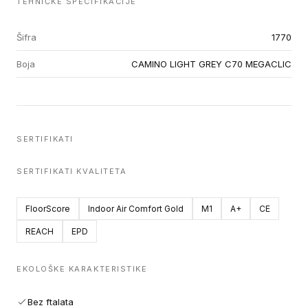
TEHNIČKE SPECIFIKACIJE
Šifra
1770
Boja
CAMINO LIGHT GREY C70 MEGACLIC
SERTIFIKATI
SERTIFIKATI KVALITETA
FloorScore
Indoor Air Comfort Gold
M1
A+
CE
REACH
EPD
EKOLOŠKE KARAKTERISTIKE
Bez ftalata