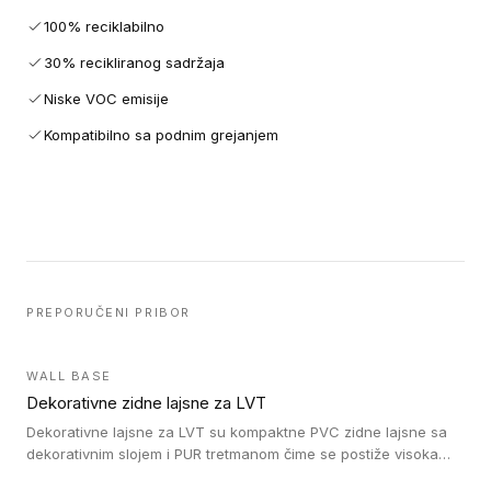
100% reciklabilno
30% recikliranog sadržaja
Niske VOC emisije
Kompatibilno sa podnim grejanjem
PREPORUČENI PRIBOR
WALL BASE
Dekorativne zidne lajsne za LVT
Dekorativne lajsne za LVT su kompaktne PVC zidne lajsne sa
dekorativnim slojem i PUR tretmanom čime se postiže visoka
otpornost na abraziju.