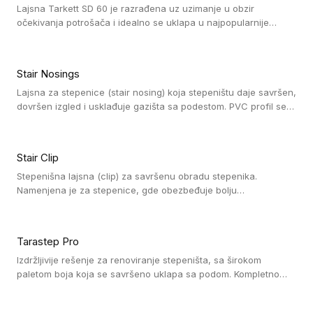
Lajsna Tarkett SD 60 je razrađena uz uzimanje u obzir
očekivanja potrošača i idealno se uklapa u najpopularnije
dezene laminata, linoleuma i LVT-ja.
Stair Nosings
Lajsna za stepenice (stair nosing) koja stepeništu daje savršen,
dovršen izgled i usklađuje gazišta sa podestom. PVC profil se
vari ili pričvršćuje vijcima, a žljebovi ili crna carborundum traka
pružaju zaštitu protiv klizanja. Pakovanje: 10 komada po 3 LM.
Stair Clip
Stepenišna lajsna (clip) za savršenu obradu stepenika.
Namenjena je za stepenice, gde obezbeđuje bolju
vodonepropusnost i veću trajnost podne obloge, uz
jednostavno održavanje. Istovremeno poboljšava izgled tako
što ističe donji deo stepenika. Pakovanje: 9 komada po 2,7 LM.
Tarastep Pro
Izdržljivije rešenje za renoviranje stepeništa, sa širokom
paletom boja koja se savršeno uklapa sa podom. Kompletno
rešenje za stepenice donosi povišenu debljinu za udobnost
pod nogama i habajući sloj od 1 mm sa visokom otpornošću na