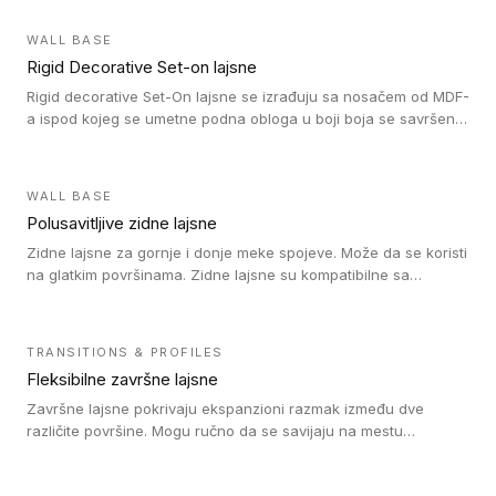
WALL BASE
Rigid Decorative Set-on lajsne
Rigid decorative Set-On lajsne se izrađuju sa nosačem od MDF-
a ispod kojeg se umetne podna obloga u boji boja se savršeno
uklapa. Ove lajsne moraju biti zalepljene i kompatibilne su sa
homogenim i heterogenim vinil rolnama, LVT glue-down, LVT
Click i LVT Loose-Lay podovima.
WALL BASE
Polusavitljive zidne lajsne
Zidne lajsne za gornje i donje meke spojeve. Može da se koristi
na glatkim površinama. Zidne lajsne su kompatibilne sa
heterogenim vinilnim podovima u rolnama, kao i sa LVT. Zidne
lajsne dostupne su u velikom broju boja, pa se lako mogu
uskladiti sa Tarkett podnim oblogama. Zahvaljujući
TRANSITIONS & PROFILES
polusavitljivoj strukturi veoma su jednostavne za ugradnju.
Fleksibilne završne lajsne
Završne lajsne pokrivaju ekspanzioni razmak između dve
različite površine. Mogu ručno da se savijaju na mestu
izvođenja radova kako bi se prilagodile različitim oblicima i
poluprečnicima. Dostupni su u dve visine, jedna za kompaktne