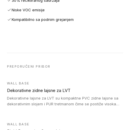
30% recikliranog sadržaja
Niske VOC emisije
Kompatibilno sa podnim grejanjem
PREPORUČENI PRIBOR
WALL BASE
Dekorativne zidne lajsne za LVT
Dekorativne lajsne za LVT su kompaktne PVC zidne lajsne sa
dekorativnim slojem i PUR tretmanom čime se postiže visoka
otpornost na abraziju.
WALL BASE