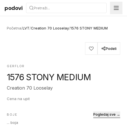
Preskoči na sadržaj
podovi
Početna
/
LVT
/
Creation 70 Looselay
/
1576 STONY MEDIUM
Podeli
GERFLOR
1576 STONY MEDIUM
Creation 70 Looselay
Cena na upit
Pogledaj sve →
BOJE
...
boja