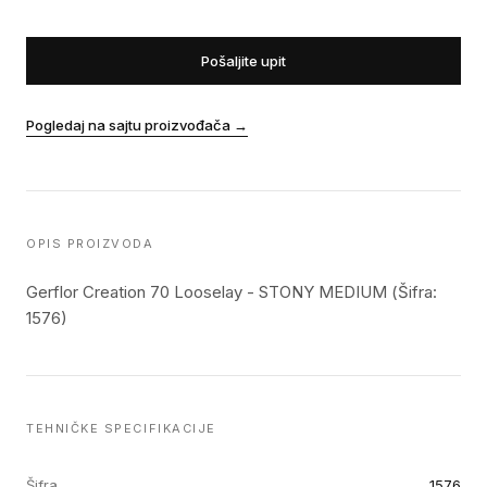
Pošaljite upit
Pogledaj na sajtu proizvođača
→
OPIS PROIZVODA
Gerflor Creation 70 Looselay - STONY MEDIUM (Šifra:
1576)
TEHNIČKE SPECIFIKACIJE
Šifra
1576