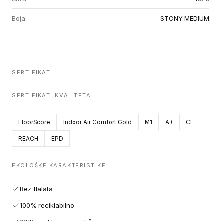
Boja
STONY MEDIUM
SERTIFIKATI
SERTIFIKATI KVALITETA
FloorScore
Indoor Air Comfort Gold
M1
A+
CE
REACH
EPD
EKOLOŠKE KARAKTERISTIKE
Bez ftalata
100% reciklabilno