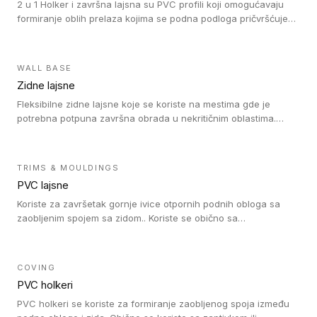
2 u 1 Holker i završna lajsna su PVC profili koji omogućavaju
formiranje oblih prelaza kojima se podna podloga pričvršćuje
za zid i formira zidnu lajsnu, predstavljajući integrisano rešenje.
2 u 1 Holker i završna lajsna su kompatibilni sa homogenim i
heterogenim vinilom u rolnama (u kompaktnoj i u akustičnoj
WALL BASE
verziji).
Zidne lajsne
Fleksibilne zidne lajsne koje se koriste na mestima gde je
potrebna potpuna završna obrada u nekritičnim oblastima.
Zidne lajsne se lako ugrađuju zahvaljujući svojoj savitljivosti i
kompatibilne su sa homogenim i heterogenim vinilnim podovima
u rolni.
TRIMS & MOULDINGS
PVC lajsne
Koriste za završetak gornje ivice otpornih podnih obloga sa
zaobljenim spojem sa zidom.. Koriste se obično sa
formatizerom, PVC lajsne su kompatibilne sa homogenim i
heterogenim vinilnim podovima u rolnama. PVC lajsne su
dostupne u sledećim verzijama: polusavitljive (isplativo rešenje),
COVING
samolepljive (jednostavno za ugradnju) ili dvodelne (higijensko
PVC holkeri
rešenje).
PVC holkeri se koriste za formiranje zaobljenog spoja između