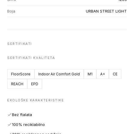
Boja
URBAN STREET LIGHT
SERTIFIKATI
SERTIFIKATI KVALITETA
FloorScore
Indoor Air Comfort Gold
M1
A+
CE
REACH
EPD
EKOLOŠKE KARAKTERISTIKE
Bez ftalata
100% reciklabilno