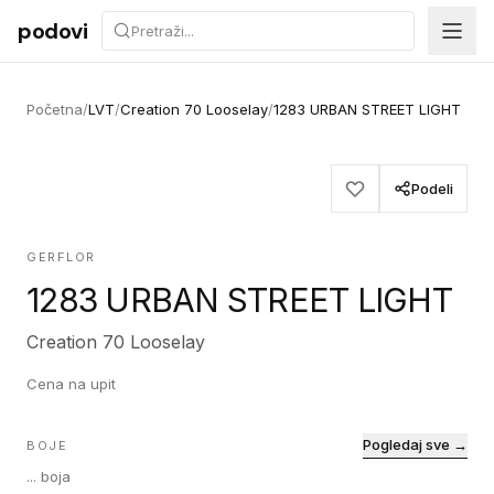
Preskoči na sadržaj
podovi
Početna
/
LVT
/
Creation 70 Looselay
/
1283 URBAN STREET LIGHT
Podeli
GERFLOR
1283 URBAN STREET LIGHT
Creation 70 Looselay
Cena na upit
Pogledaj sve →
BOJE
...
boja