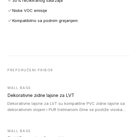
30% recikliranog sadržaja
Niske VOC emisije
Kompatibilno sa podnim grejanjem
PREPORUČENI PRIBOR
WALL BASE
Dekorativne zidne lajsne za LVT
Dekorativne lajsne za LVT su kompaktne PVC zidne lajsne sa
dekorativnim slojem i PUR tretmanom čime se postiže visoka
otpornost na abraziju.
WALL BASE