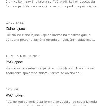
2 u 1 Holker i završna lajsna su PVC profili koji omogućavaju
formiranje oblih prelaza kojima se podna podloga pričvršćuje
za zid i formira zidnu lajsnu, predstavljajući integrisano rešenje.
2 u 1 Holker i završna lajsna su kompatibilni sa homogenim i
heterogenim vinilom u rolnama (u kompaktnoj i u akustičnoj
WALL BASE
verziji).
Zidne lajsne
Fleksibilne zidne lajsne koje se koriste na mestima gde je
potrebna potpuna završna obrada u nekritičnim oblastima.
Zidne lajsne se lako ugrađuju zahvaljujući svojoj savitljivosti i
kompatibilne su sa homogenim i heterogenim vinilnim podovima
u rolni.
TRIMS & MOULDINGS
PVC lajsne
Koriste za završetak gornje ivice otpornih podnih obloga sa
zaobljenim spojem sa zidom.. Koriste se obično sa
formatizerom, PVC lajsne su kompatibilne sa homogenim i
heterogenim vinilnim podovima u rolnama. PVC lajsne su
dostupne u sledećim verzijama: polusavitljive (isplativo rešenje),
COVING
samolepljive (jednostavno za ugradnju) ili dvodelne (higijensko
PVC holkeri
rešenje).
PVC holkeri se koriste za formiranje zaobljenog spoja između