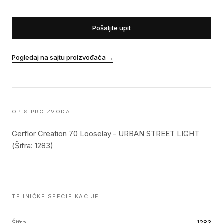
Pošaljite upit
Pogledaj na sajtu proizvođača
→
OPIS PROIZVODA
Gerflor Creation 70 Looselay - URBAN STREET LIGHT
(Šifra: 1283)
TEHNIČKE SPECIFIKACIJE
Šifra
1283