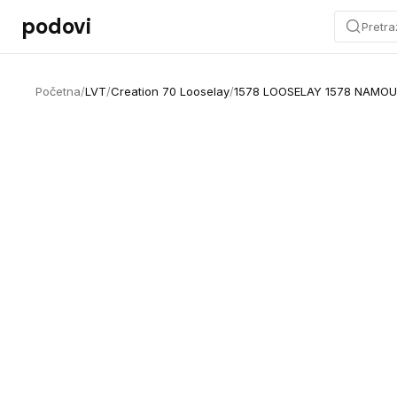
Preskoči na sadržaj
podovi
Pretra
Početna
/
LVT
/
Creation 70 Looselay
/
1578 LOOSELAY 1578 NAMOU