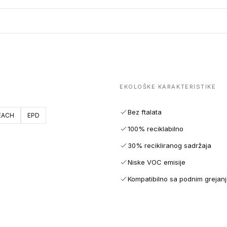
EKOLOŠKE KARAKTERISTIKE
Bez ftalata
EACH
EPD
100% reciklabilno
30% recikliranog sadržaja
Niske VOC emisije
Kompatibilno sa podnim grejan