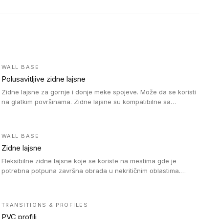
WALL BASE
Polusavitljive zidne lajsne
Zidne lajsne za gornje i donje meke spojeve. Može da se koristi
na glatkim površinama. Zidne lajsne su kompatibilne sa
heterogenim vinilnim podovima u rolnama, kao i sa LVT. Zidne
lajsne dostupne su u velikom broju boja, pa se lako mogu
uskladiti sa Tarkett podnim oblogama. Zahvaljujući polusavitljivoj
WALL BASE
strukturi veoma su jednostavne za ugradnju.
Zidne lajsne
Fleksibilne zidne lajsne koje se koriste na mestima gde je
potrebna potpuna završna obrada u nekritičnim oblastima.
Zidne lajsne se lako ugrađuju zahvaljujući svojoj savitljivosti i
kompatibilne su sa homogenim i heterogenim vinilnim podovima
u rolni.
TRANSITIONS & PROFILES
PVC profili