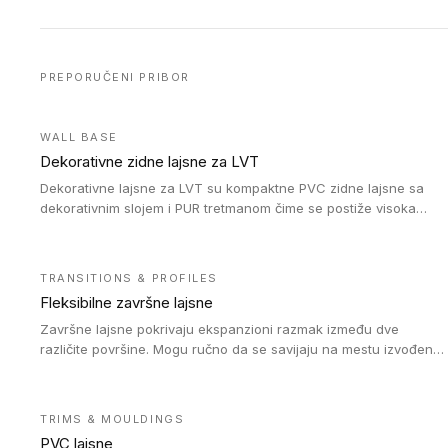
PREPORUČENI PRIBOR
WALL BASE
Dekorativne zidne lajsne za LVT
Dekorativne lajsne za LVT su kompaktne PVC zidne lajsne sa
dekorativnim slojem i PUR tretmanom čime se postiže visoka
otpornost na abraziju.
TRANSITIONS & PROFILES
Fleksibilne završne lajsne
Završne lajsne pokrivaju ekspanzioni razmak između dve
različite površine. Mogu ručno da se savijaju na mestu izvođenja
radova kako bi se prilagodile različitim oblicima i poluprečnicima.
Dostupni su u dve visine, jedna za kompaktne (FT2.5) podove i
druga za akustičke (FT5) podove. Kompatibilni su sa
TRIMS & MOULDINGS
heterogenim i homogenim vinilnim podovima u rolnama
PVC lajsne