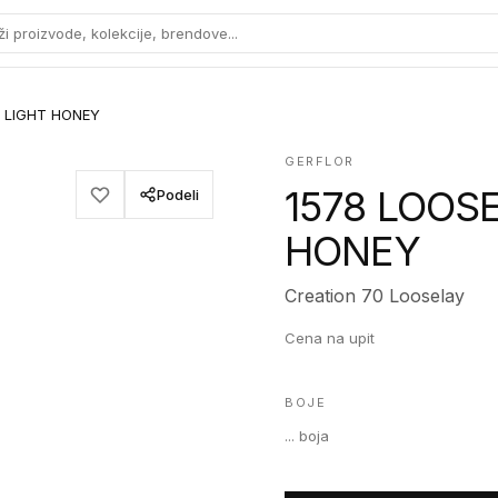
ži proizvode, kolekcije, brendove...
 LIGHT HONEY
GERFLOR
1578 LOOS
Podeli
HONEY
Creation 70 Looselay
Cena na upit
BOJE
...
boja