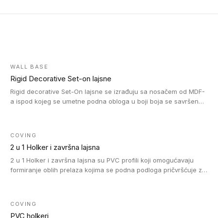
WALL BASE
Rigid Decorative Set-on lajsne
Rigid decorative Set-On lajsne se izrađuju sa nosačem od MDF-
a ispod kojeg se umetne podna obloga u boji boja se savršeno
uklapa. Ove lajsne moraju biti zalepljene i kompatibilne su sa
homogenim i heterogenim vinil rolnama, LVT glue-down, LVT
Click i LVT Loose-Lay podovima.
COVING
2 u 1 Holker i završna lajsna
2 u 1 Holker i završna lajsna su PVC profili koji omogućavaju
formiranje oblih prelaza kojima se podna podloga pričvršćuje za
zid i formira zidnu lajsnu, predstavljajući integrisano rešenje. 2 u
1 Holker i završna lajsna su kompatibilni sa homogenim i
heterogenim vinilom u rolnama (u kompaktnoj i u akustičnoj
COVING
verziji).
PVC holkeri