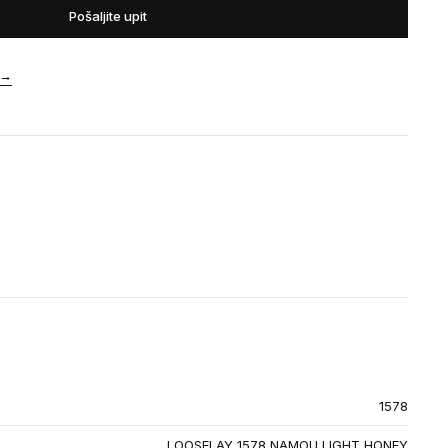
Pošaljite upit
→
1578
LOOSELAY 1578 NAMOU LIGHT HONEY