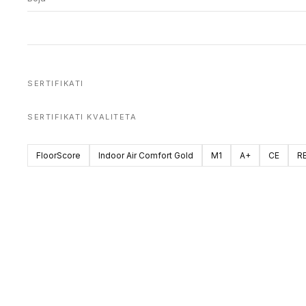
SERTIFIKATI
SERTIFIKATI KVALITETA
FloorScore
Indoor Air Comfort Gold
M1
A+
CE
R