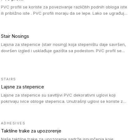
PVC profili se koriste za povezivanje različitih podnih obloga iste
ili približno iste . PVC profili moraju da se lepe. Lako se ugrađuju
zahvaljujući svojoj savitljivosti. Mogu se koristiti i u zdravstvenim
ustanovama, jer su higijenske i jednostavne za čišćenje. PVC
profili su kompatibilne sa heterogenim i homogenim vinilnim
Stair Nosings
podovima, kao i sa linoleumskim podovima.
Lajsna za stepenice (stair nosing) koja stepeništu daje savršen,
dovršen izgled i usklađuje gazišta sa podestom. PVC profil se
vari ili pričvršćuje vijcima, a žljebovi ili crna carborundum traka
pružaju zaštitu protiv klizanja. Pakovanje: 10 komada po 3 LM.
STAIRS
Lajsne za stepenice
Lajsne za stepenice su savitljivi PVC dekorativni uglovi koji
pokrivaju ivice obloge stepenica. Unutrašnji uglovi se koriste za
zaštitu donjeg dela zida duže stepeništa. Spoljašnji uglovi se
koriste da se zaštite i sakriju ivice obloge stepenica. Ovi uglovi
stepenica su osmišljeni tako da formiraju glatku i atraktivnu
ADHESIVES
ivicu. Kompatibilni su sa heterogenim i homogenim vinilnim
Taktilne trake za upozorenje
podovima i Tarkett Tapiflex oblogama za stepenice.
Naše taktilne trake za upozorenje sadrže ispupčenja koje