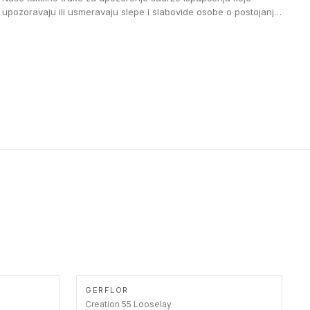
upozoravaju ili usmeravaju slepe i slabovide osobe o postojanju
prepreke ili oblasti u kojoj je kretanje otežano, kao što su na
primer stepenice. Ove taktilne trake mogu biti postavljene na
homogenim i heterogenim podovima, LVT lepljenim ili
linoleumskim podovima, u skladu sa zahtevima za pristup i
bezbednost osoba sa invaliditetom i sa NF P 98 351
Pristupačnost. Dostupne su u 3 formata: gumene ploče koje se
lepe, poliuertanske samolepljive u kvadratnom i pravougaonom
formatu.
GERFLOR
Creation 55 Looselay