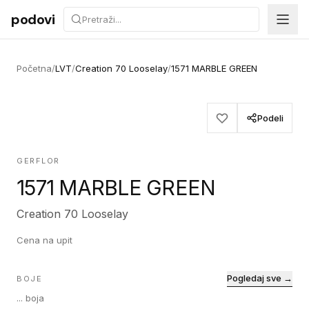
Preskoči na sadržaj
podovi
Početna
/
LVT
/
Creation 70 Looselay
/
1571 MARBLE GREEN
Podeli
GERFLOR
1571 MARBLE GREEN
Creation 70 Looselay
Cena na upit
Pogledaj sve →
BOJE
...
boja