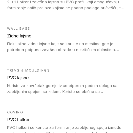
2 u 1 Holker i završna lajsna su PVC profili koji omogućavaju
formiranje oblih prelaza kojima se podna podloga pričvršćuje
za zid i formira zidnu lajsnu, predstavljajući integrisano rešenje.
2 u 1 Holker i završna lajsna su kompatibilni sa homogenim i
heterogenim vinilom u rolnama (u kompaktnoj i u akustičnoj
WALL BASE
verziji).
Zidne lajsne
Fleksibilne zidne lajsne koje se koriste na mestima gde je
potrebna potpuna završna obrada u nekritičnim oblastima.
Zidne lajsne se lako ugrađuju zahvaljujući svojoj savitljivosti i
kompatibilne su sa homogenim i heterogenim vinilnim podovima
u rolni.
TRIMS & MOULDINGS
PVC lajsne
Koriste za završetak gornje ivice otpornih podnih obloga sa
zaobljenim spojem sa zidom.. Koriste se obično sa
formatizerom, PVC lajsne su kompatibilne sa homogenim i
heterogenim vinilnim podovima u rolnama. PVC lajsne su
dostupne u sledećim verzijama: polusavitljive (isplativo rešenje),
COVING
samolepljive (jednostavno za ugradnju) ili dvodelne (higijensko
PVC holkeri
rešenje).
PVC holkeri se koriste za formiranje zaobljenog spoja između