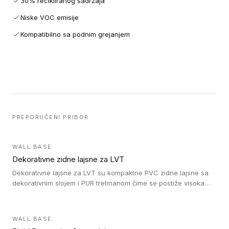
30% recikliranog sadržaja
Niske VOC emisije
Kompatibilno sa podnim grejanjem
PREPORUČENI PRIBOR
WALL BASE
Dekorativne zidne lajsne za LVT
Dekorativne lajsne za LVT su kompaktne PVC zidne lajsne sa
dekorativnim slojem i PUR tretmanom čime se postiže visoka
otpornost na abraziju.
WALL BASE