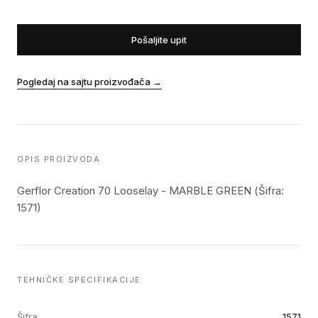
Pošaljite upit
Pogledaj na sajtu proizvođača
→
OPIS PROIZVODA
Gerflor Creation 70 Looselay - MARBLE GREEN (Šifra:
1571)
TEHNIČKE SPECIFIKACIJE
Šifra
1571