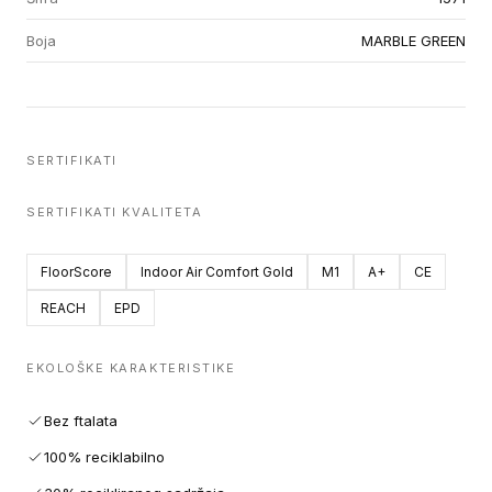
Boja
MARBLE GREEN
SERTIFIKATI
SERTIFIKATI KVALITETA
FloorScore
Indoor Air Comfort Gold
M1
A+
CE
REACH
EPD
EKOLOŠKE KARAKTERISTIKE
Bez ftalata
100% reciklabilno