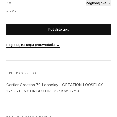
Pogledaj sve →
BOJE
...
boja
Pošaljite upit
Pogledaj na sajtu proizvođača
→
OPIS PROIZVODA
Gerflor Creation 70 Looselay - CREATION LOOSELAY
1575 STONY CREAM CROP (Šifra: 1575)