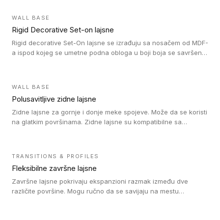
WALL BASE
Rigid Decorative Set-on lajsne
Rigid decorative Set-On lajsne se izrađuju sa nosačem od MDF-
a ispod kojeg se umetne podna obloga u boji boja se savršeno
uklapa. Ove lajsne moraju biti zalepljene i kompatibilne su sa
homogenim i heterogenim vinil rolnama, LVT glue-down, LVT
Click i LVT Loose-Lay podovima.
WALL BASE
Polusavitljive zidne lajsne
Zidne lajsne za gornje i donje meke spojeve. Može da se koristi
na glatkim površinama. Zidne lajsne su kompatibilne sa
heterogenim vinilnim podovima u rolnama, kao i sa LVT. Zidne
lajsne dostupne su u velikom broju boja, pa se lako mogu
uskladiti sa Tarkett podnim oblogama. Zahvaljujući
TRANSITIONS & PROFILES
polusavitljivoj strukturi veoma su jednostavne za ugradnju.
Fleksibilne završne lajsne
Završne lajsne pokrivaju ekspanzioni razmak između dve
različite površine. Mogu ručno da se savijaju na mestu
izvođenja radova kako bi se prilagodile različitim oblicima i
poluprečnicima. Dostupni su u dve visine, jedna za kompaktne