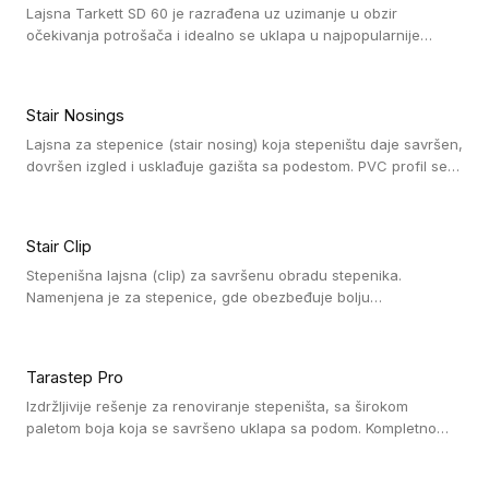
Lajsna Tarkett SD 60 je razrađena uz uzimanje u obzir
očekivanja potrošača i idealno se uklapa u najpopularnije
dezene laminata, linoleuma i LVT-ja.
Stair Nosings
Lajsna za stepenice (stair nosing) koja stepeništu daje savršen,
dovršen izgled i usklađuje gazišta sa podestom. PVC profil se
vari ili pričvršćuje vijcima, a žljebovi ili crna carborundum traka
pružaju zaštitu protiv klizanja. Pakovanje: 10 komada po 3 LM.
Stair Clip
Stepenišna lajsna (clip) za savršenu obradu stepenika.
Namenjena je za stepenice, gde obezbeđuje bolju
vodonepropusnost i veću trajnost podne obloge, uz
jednostavno održavanje. Istovremeno poboljšava izgled tako
što ističe donji deo stepenika. Pakovanje: 9 komada po 2,7 LM.
Tarastep Pro
Izdržljivije rešenje za renoviranje stepeništa, sa širokom
paletom boja koja se savršeno uklapa sa podom. Kompletno
rešenje za stepenice donosi povišenu debljinu za udobnost
pod nogama i habajući sloj od 1 mm sa visokom otpornošću na