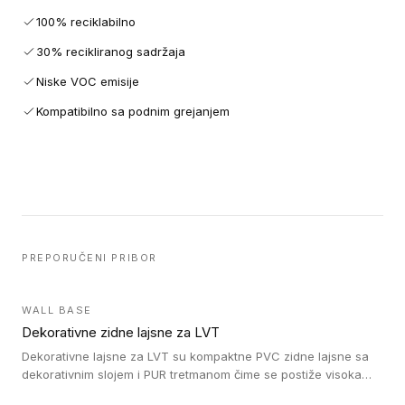
100% reciklabilno
30% recikliranog sadržaja
Niske VOC emisije
Kompatibilno sa podnim grejanjem
PREPORUČENI PRIBOR
WALL BASE
Dekorativne zidne lajsne za LVT
Dekorativne lajsne za LVT su kompaktne PVC zidne lajsne sa
dekorativnim slojem i PUR tretmanom čime se postiže visoka
otpornost na abraziju.