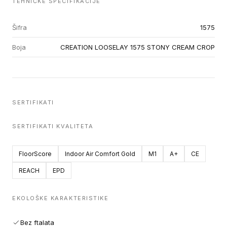
TEHNIČKE SPECIFIKACIJE
Šifra
1575
Boja
CREATION LOOSELAY 1575 STONY CREAM CROP
SERTIFIKATI
SERTIFIKATI KVALITETA
FloorScore
Indoor Air Comfort Gold
M1
A+
CE
REACH
EPD
EKOLOŠKE KARAKTERISTIKE
Bez ftalata