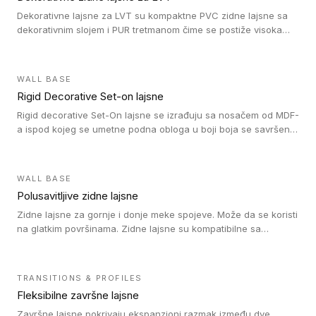
Dekorativne lajsne za LVT su kompaktne PVC zidne lajsne sa
dekorativnim slojem i PUR tretmanom čime se postiže visoka
otpornost na abraziju.
WALL BASE
Rigid Decorative Set-on lajsne
Rigid decorative Set-On lajsne se izrađuju sa nosačem od MDF-
a ispod kojeg se umetne podna obloga u boji boja se savršeno
uklapa. Ove lajsne moraju biti zalepljene i kompatibilne su sa
homogenim i heterogenim vinil rolnama, LVT glue-down, LVT
Click i LVT Loose-Lay podovima.
WALL BASE
Polusavitljive zidne lajsne
Zidne lajsne za gornje i donje meke spojeve. Može da se koristi
na glatkim površinama. Zidne lajsne su kompatibilne sa
heterogenim vinilnim podovima u rolnama, kao i sa LVT. Zidne
lajsne dostupne su u velikom broju boja, pa se lako mogu
uskladiti sa Tarkett podnim oblogama. Zahvaljujući
TRANSITIONS & PROFILES
polusavitljivoj strukturi veoma su jednostavne za ugradnju.
Fleksibilne završne lajsne
Završne lajsne pokrivaju ekspanzioni razmak između dve