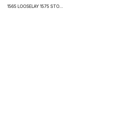
1565 LOOSELAY 1575 STONY CREAM 1565 URBAN STREET CREAM (Creation 70 Looselay)