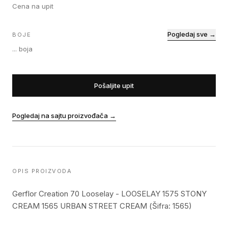
Cena na upit
Pogledaj sve →
BOJE
...
boja
Pošaljite upit
Pogledaj na sajtu proizvođača
→
OPIS PROIZVODA
Gerflor Creation 70 Looselay - LOOSELAY 1575 STONY
CREAM 1565 URBAN STREET CREAM (Šifra: 1565)