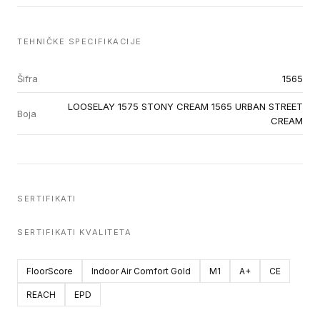
TEHNIČKE SPECIFIKACIJE
Šifra
1565
LOOSELAY 1575 STONY CREAM 1565 URBAN STREET
Boja
CREAM
SERTIFIKATI
SERTIFIKATI KVALITETA
FloorScore
Indoor Air Comfort Gold
M1
A+
CE
REACH
EPD