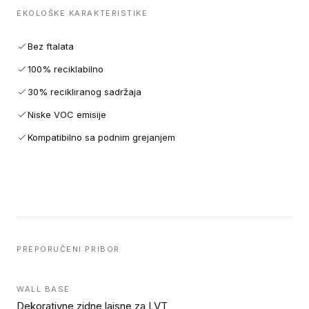
EKOLOŠKE KARAKTERISTIKE
Bez ftalata
100% reciklabilno
30% recikliranog sadržaja
Niske VOC emisije
Kompatibilno sa podnim grejanjem
PREPORUČENI PRIBOR
WALL BASE
Dekorativne zidne lajsne za LVT