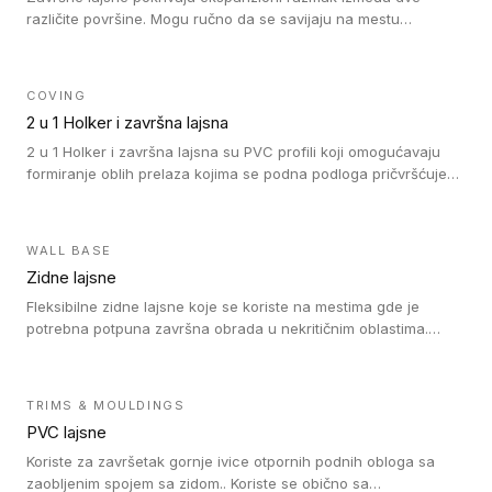
različite površine. Mogu ručno da se savijaju na mestu
izvođenja radova kako bi se prilagodile različitim oblicima i
poluprečnicima. Dostupni su u dve visine, jedna za kompaktne
(FT2.5) podove i druga za akustičke (FT5) podove. Kompatibilni
COVING
su sa heterogenim i homogenim vinilnim podovima u rolnama
2 u 1 Holker i završna lajsna
(kompaktni i akustički), kao i sa podnim oblogama od linoleuma.
2 u 1 Holker i završna lajsna su PVC profili koji omogućavaju
formiranje oblih prelaza kojima se podna podloga pričvršćuje
za zid i formira zidnu lajsnu, predstavljajući integrisano rešenje.
2 u 1 Holker i završna lajsna su kompatibilni sa homogenim i
heterogenim vinilom u rolnama (u kompaktnoj i u akustičnoj
WALL BASE
verziji).
Zidne lajsne
Fleksibilne zidne lajsne koje se koriste na mestima gde je
potrebna potpuna završna obrada u nekritičnim oblastima.
Zidne lajsne se lako ugrađuju zahvaljujući svojoj savitljivosti i
kompatibilne su sa homogenim i heterogenim vinilnim podovima
u rolni.
TRIMS & MOULDINGS
PVC lajsne
Koriste za završetak gornje ivice otpornih podnih obloga sa
zaobljenim spojem sa zidom.. Koriste se obično sa