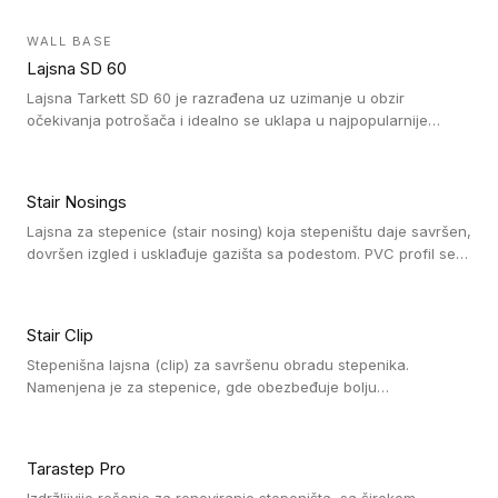
velikom nagibu. Mogu da se koriste za ublažavanje razlike u
debljini do 8mm. Naši metalni profili mogu da se koriste u
WALL BASE
oblastima sa velikom cirkulacijom.
Lajsna SD 60
Lajsna Tarkett SD 60 je razrađena uz uzimanje u obzir
očekivanja potrošača i idealno se uklapa u najpopularnije
dezene laminata, linoleuma i LVT-ja.
Stair Nosings
Lajsna za stepenice (stair nosing) koja stepeništu daje savršen,
dovršen izgled i usklađuje gazišta sa podestom. PVC profil se
vari ili pričvršćuje vijcima, a žljebovi ili crna carborundum traka
pružaju zaštitu protiv klizanja. Pakovanje: 10 komada po 3 LM.
Stair Clip
Stepenišna lajsna (clip) za savršenu obradu stepenika.
Namenjena je za stepenice, gde obezbeđuje bolju
vodonepropusnost i veću trajnost podne obloge, uz
jednostavno održavanje. Istovremeno poboljšava izgled tako
što ističe donji deo stepenika. Pakovanje: 9 komada po 2,7 LM.
Tarastep Pro