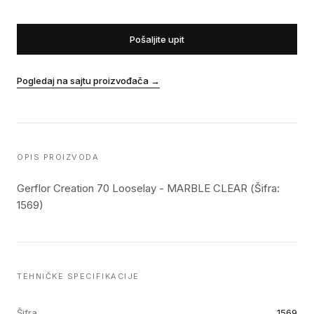
Pošaljite upit
Pogledaj na sajtu proizvođača
→
OPIS PROIZVODA
Gerflor Creation 70 Looselay - MARBLE CLEAR (Šifra:
1569)
TEHNIČKE SPECIFIKACIJE
Šifra
1569