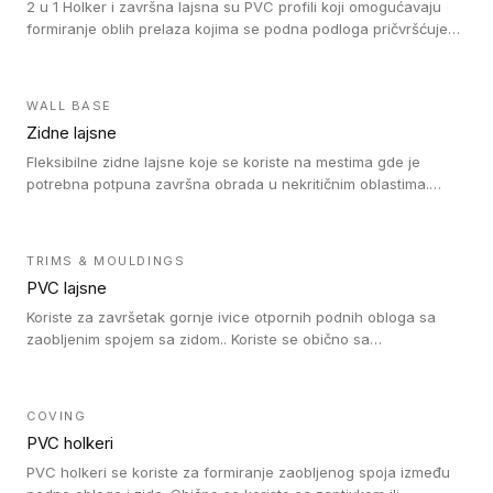
2 u 1 Holker i završna lajsna su PVC profili koji omogućavaju
formiranje oblih prelaza kojima se podna podloga pričvršćuje
za zid i formira zidnu lajsnu, predstavljajući integrisano rešenje.
2 u 1 Holker i završna lajsna su kompatibilni sa homogenim i
heterogenim vinilom u rolnama (u kompaktnoj i u akustičnoj
WALL BASE
verziji).
Zidne lajsne
Fleksibilne zidne lajsne koje se koriste na mestima gde je
potrebna potpuna završna obrada u nekritičnim oblastima.
Zidne lajsne se lako ugrađuju zahvaljujući svojoj savitljivosti i
kompatibilne su sa homogenim i heterogenim vinilnim podovima
u rolni.
TRIMS & MOULDINGS
PVC lajsne
Koriste za završetak gornje ivice otpornih podnih obloga sa
zaobljenim spojem sa zidom.. Koriste se obično sa
formatizerom, PVC lajsne su kompatibilne sa homogenim i
heterogenim vinilnim podovima u rolnama. PVC lajsne su
dostupne u sledećim verzijama: polusavitljive (isplativo rešenje),
COVING
samolepljive (jednostavno za ugradnju) ili dvodelne (higijensko
PVC holkeri
rešenje).
PVC holkeri se koriste za formiranje zaobljenog spoja između