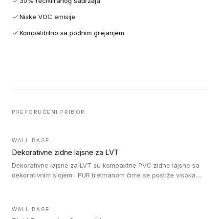
30% recikliranog sadržaja
Niske VOC emisije
Kompatibilno sa podnim grejanjem
PREPORUČENI PRIBOR
WALL BASE
Dekorativne zidne lajsne za LVT
Dekorativne lajsne za LVT su kompaktne PVC zidne lajsne sa
dekorativnim slojem i PUR tretmanom čime se postiže visoka
otpornost na abraziju.
WALL BASE