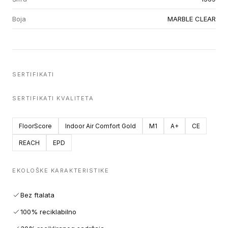
Boja
MARBLE CLEAR
SERTIFIKATI
SERTIFIKATI KVALITETA
FloorScore
Indoor Air Comfort Gold
M1
A+
CE
REACH
EPD
EKOLOŠKE KARAKTERISTIKE
Bez ftalata
100% reciklabilno