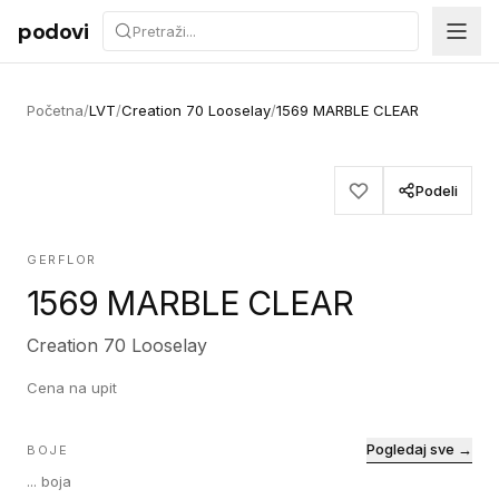
Preskoči na sadržaj
podovi
Početna
/
LVT
/
Creation 70 Looselay
/
1569 MARBLE CLEAR
Podeli
GERFLOR
1569 MARBLE CLEAR
Creation 70 Looselay
Cena na upit
Pogledaj sve →
BOJE
...
boja