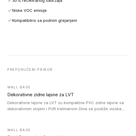
30% recikliranog sadržaja
Niske VOC emisije
Kompatibilno sa podnim grejanjem
PREPORUČENI PRIBOR
WALL BASE
Dekorativne zidne lajsne za LVT
Dekorativne lajsne za LVT su kompaktne PVC zidne lajsne sa
dekorativnim slojem i PUR tretmanom čime se postiže visoka
otpornost na abraziju.
WALL BASE