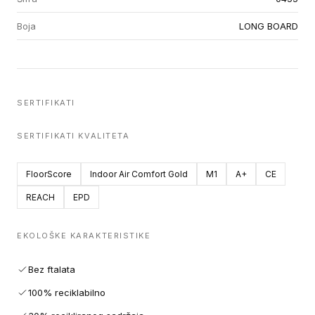
Boja
LONG BOARD
SERTIFIKATI
SERTIFIKATI KVALITETA
FloorScore
Indoor Air Comfort Gold
M1
A+
CE
REACH
EPD
EKOLOŠKE KARAKTERISTIKE
Bez ftalata
100% reciklabilno