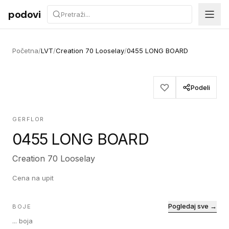
Preskoči na sadržaj
podovi
Početna
/
LVT
/
Creation 70 Looselay
/
0455 LONG BOARD
Podeli
GERFLOR
0455 LONG BOARD
Creation 70 Looselay
Cena na upit
Pogledaj sve →
BOJE
...
boja