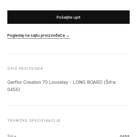
Pošaljite upit
Pogledaj na sajtu proizvođača
→
OPIS PROIZVODA
Gerflor Creation 70 Looselay - LONG BOARD (Šifra:
0455)
TEHNIČKE SPECIFIKACIJE
Šifra
0455