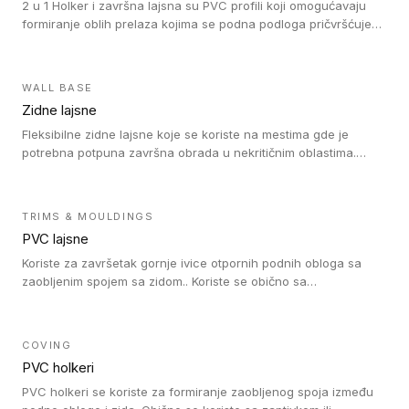
2 u 1 Holker i završna lajsna su PVC profili koji omogućavaju
formiranje oblih prelaza kojima se podna podloga pričvršćuje
za zid i formira zidnu lajsnu, predstavljajući integrisano rešenje.
2 u 1 Holker i završna lajsna su kompatibilni sa homogenim i
heterogenim vinilom u rolnama (u kompaktnoj i u akustičnoj
WALL BASE
verziji).
Zidne lajsne
Fleksibilne zidne lajsne koje se koriste na mestima gde je
potrebna potpuna završna obrada u nekritičnim oblastima.
Zidne lajsne se lako ugrađuju zahvaljujući svojoj savitljivosti i
kompatibilne su sa homogenim i heterogenim vinilnim podovima
u rolni.
TRIMS & MOULDINGS
PVC lajsne
Koriste za završetak gornje ivice otpornih podnih obloga sa
zaobljenim spojem sa zidom.. Koriste se obično sa
formatizerom, PVC lajsne su kompatibilne sa homogenim i
heterogenim vinilnim podovima u rolnama. PVC lajsne su
dostupne u sledećim verzijama: polusavitljive (isplativo rešenje),
COVING
samolepljive (jednostavno za ugradnju) ili dvodelne (higijensko
PVC holkeri
rešenje).
PVC holkeri se koriste za formiranje zaobljenog spoja između