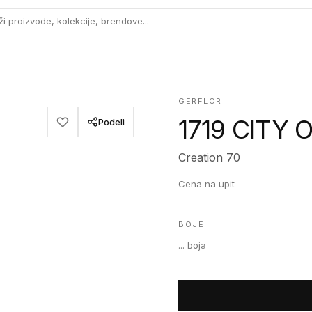
ži proizvode, kolekcije, brendove...
GERFLOR
1719 CITY
Podeli
Creation 70
Cena na upit
BOJE
...
boja