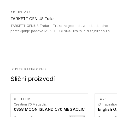
Jednostavne su za ugradnu zahvaljujući savitljivoj strukturi i
kompatibilne sa heterogenim i homogenim vinilnim podovima u
ADHESIVES
rolnama. Naše PVC lajsne su dostupne i u varijanti sa ravnim
TARKETT GENIUS Traka
uglom, sa poluprečnikom savijanja od 2R za stepenice više od
16 cm. Poste i verzije od aluminijuma za oblasti pod visokim
TARKETT GENIUS Traka – Traka za jednostavno i bezbedno
opterećenjem. Postavljaju se na postojeći pod. Veoma su
postavljanje podovaTARKETT GENIUS Traka je dizajnirana za
dekorativne i pružaju elegantan vizuelni izgled.
upotrebu kod podovima iz Excellence Genius loose-lay
kolekcije.
IZ ISTE KATEGORIJE
Slični proizvodi
GERFLOR
TARKETT
Creation 70 Megaclic
iD Inspirati
0358 MOON ISLAND C70 MEGACLIC
English O