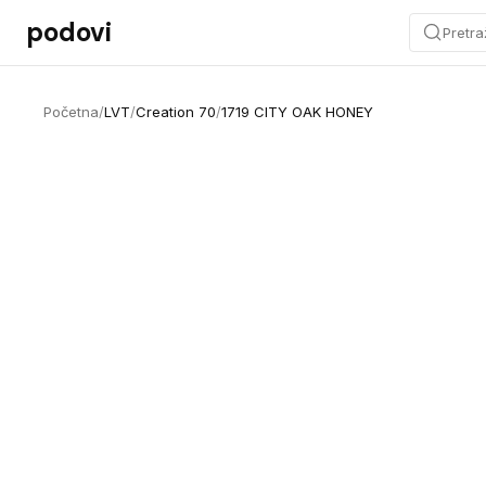
Preskoči na sadržaj
podovi
Pretra
Početna
/
LVT
/
Creation 70
/
1719 CITY OAK HONEY