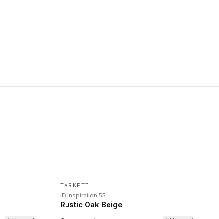
primer stepenice. Ove taktilne trake mogu biti postavljene na
homogenim i heterogenim podovima, LVT lepljenim ili
linoleumskim podovima, u skladu sa zahtevima za pristup i
bezbednost osoba sa invaliditetom i sa NF P 98 351
Pristupačnost. Dostupne su u 3 formata: gumene ploče koje se
lepe, poliuertanske samolepljive u kvadratnom i pravougaonom
formatu.
TARKETT
iD Inspiration 55
Rustic Oak Beige