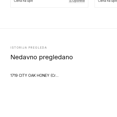
Cena na upit
Uporedi
Cena na upit
ISTORIJA PREGLEDA
Nedavno pregledano
1719 CITY OAK HONEY (Creation 70)