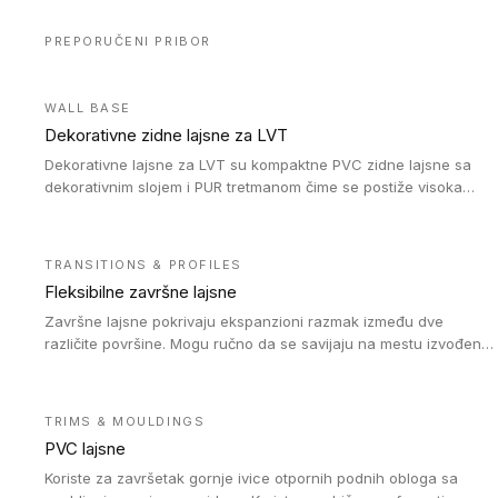
PREPORUČENI PRIBOR
WALL BASE
Dekorativne zidne lajsne za LVT
Dekorativne lajsne za LVT su kompaktne PVC zidne lajsne sa
dekorativnim slojem i PUR tretmanom čime se postiže visoka
otpornost na abraziju.
TRANSITIONS & PROFILES
Fleksibilne završne lajsne
Završne lajsne pokrivaju ekspanzioni razmak između dve
različite površine. Mogu ručno da se savijaju na mestu izvođenja
radova kako bi se prilagodile različitim oblicima i poluprečnicima.
Dostupni su u dve visine, jedna za kompaktne (FT2.5) podove i
druga za akustičke (FT5) podove. Kompatibilni su sa
TRIMS & MOULDINGS
heterogenim i homogenim vinilnim podovima u rolnama
PVC lajsne
(kompaktni i akustički), kao i sa podnim oblogama od linoleuma.
Koriste za završetak gornje ivice otpornih podnih obloga sa