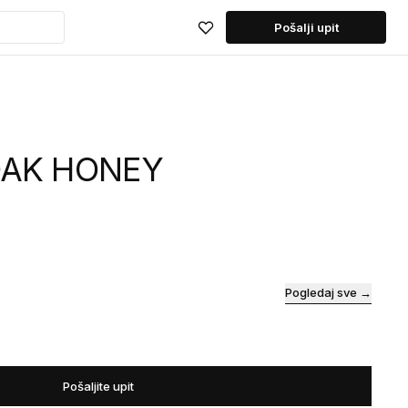
Pošalji upit
 OAK HONEY
Pogledaj sve →
Pošaljite upit