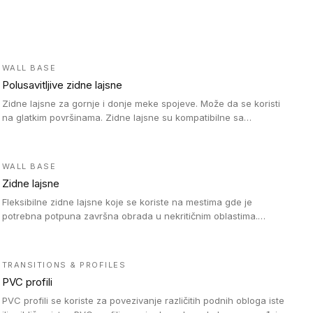
WALL BASE
Polusavitljive zidne lajsne
Zidne lajsne za gornje i donje meke spojeve. Može da se koristi
na glatkim površinama. Zidne lajsne su kompatibilne sa
heterogenim vinilnim podovima u rolnama, kao i sa LVT. Zidne
lajsne dostupne su u velikom broju boja, pa se lako mogu
uskladiti sa Tarkett podnim oblogama. Zahvaljujući polusavitljivoj
WALL BASE
strukturi veoma su jednostavne za ugradnju.
Zidne lajsne
Fleksibilne zidne lajsne koje se koriste na mestima gde je
potrebna potpuna završna obrada u nekritičnim oblastima.
Zidne lajsne se lako ugrađuju zahvaljujući svojoj savitljivosti i
kompatibilne su sa homogenim i heterogenim vinilnim podovima
u rolni.
TRANSITIONS & PROFILES
PVC profili
PVC profili se koriste za povezivanje različitih podnih obloga iste