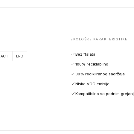
EKOLOŠKE KARAKTERISTIKE
Bez ftalata
EACH
EPD
100% reciklabilno
30% recikliranog sadržaja
Niske VOC emisije
Kompatibilno sa podnim grejan