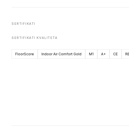
SERTIFIKATI
SERTIFIKATI KVALITETA
FloorScore
Indoor Air Comfort Gold
M1
A+
CE
R