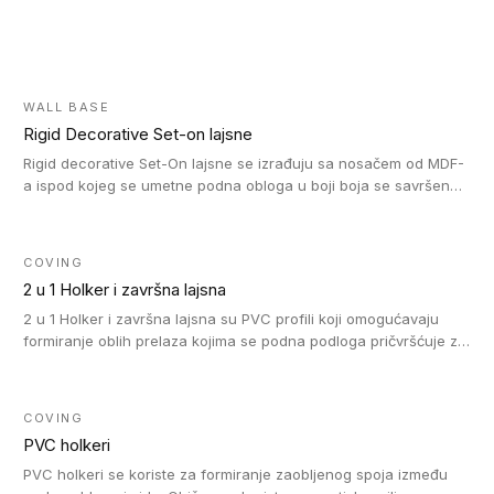
WALL BASE
Rigid Decorative Set-on lajsne
Rigid decorative Set-On lajsne se izrađuju sa nosačem od MDF-
a ispod kojeg se umetne podna obloga u boji boja se savršeno
uklapa. Ove lajsne moraju biti zalepljene i kompatibilne su sa
homogenim i heterogenim vinil rolnama, LVT glue-down, LVT
Click i LVT Loose-Lay podovima.
COVING
2 u 1 Holker i završna lajsna
2 u 1 Holker i završna lajsna su PVC profili koji omogućavaju
formiranje oblih prelaza kojima se podna podloga pričvršćuje za
zid i formira zidnu lajsnu, predstavljajući integrisano rešenje. 2 u
1 Holker i završna lajsna su kompatibilni sa homogenim i
heterogenim vinilom u rolnama (u kompaktnoj i u akustičnoj
COVING
verziji).
PVC holkeri
PVC holkeri se koriste za formiranje zaobljenog spoja između