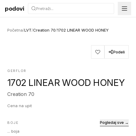
Preskoči na sadržaj
podovi
Početna
/
LVT
/
Creation 70
/
1702 LINEAR WOOD HONEY
Podeli
GERFLOR
1702 LINEAR WOOD HONEY
Creation 70
Cena na upit
Pogledaj sve →
BOJE
...
boja