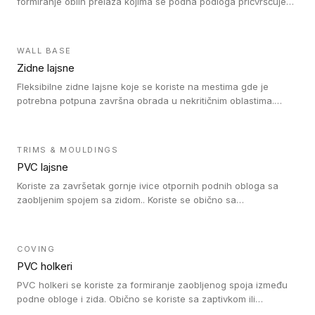
formiranje oblih prelaza kojima se podna podloga pričvršćuje
za zid i formira zidnu lajsnu, predstavljajući integrisano rešenje.
2 u 1 Holker i završna lajsna su kompatibilni sa homogenim i
heterogenim vinilom u rolnama (u kompaktnoj i u akustičnoj
WALL BASE
verziji).
Zidne lajsne
Fleksibilne zidne lajsne koje se koriste na mestima gde je
potrebna potpuna završna obrada u nekritičnim oblastima.
Zidne lajsne se lako ugrađuju zahvaljujući svojoj savitljivosti i
kompatibilne su sa homogenim i heterogenim vinilnim podovima
u rolni.
TRIMS & MOULDINGS
PVC lajsne
Koriste za završetak gornje ivice otpornih podnih obloga sa
zaobljenim spojem sa zidom.. Koriste se obično sa
formatizerom, PVC lajsne su kompatibilne sa homogenim i
heterogenim vinilnim podovima u rolnama. PVC lajsne su
dostupne u sledećim verzijama: polusavitljive (isplativo rešenje),
COVING
samolepljive (jednostavno za ugradnju) ili dvodelne (higijensko
PVC holkeri
rešenje).
PVC holkeri se koriste za formiranje zaobljenog spoja između
podne obloge i zida. Obično se koriste sa zaptivkom ili
poklopcem kojim se pokriva neobrađena ivica podne obloge.