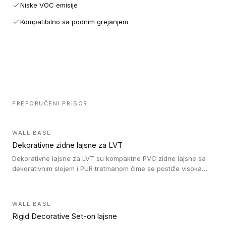
Niske VOC emisije
Kompatibilno sa podnim grejanjem
PREPORUČENI PRIBOR
WALL BASE
Dekorativne zidne lajsne za LVT
Dekorativne lajsne za LVT su kompaktne PVC zidne lajsne sa
dekorativnim slojem i PUR tretmanom čime se postiže visoka
otpornost na abraziju.
WALL BASE
Rigid Decorative Set-on lajsne