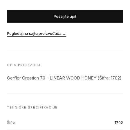
Pošaljite upit
Pogledaj na sajtu proizvođača
→
OPIS PROIZVODA
Gerflor Creation 70 - LINEAR WOOD HONEY (Šifra: 1702)
TEHNIČKE SPECIFIKACIJE
Šifra
1702