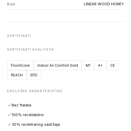
Boja
LINEAR WOOD HONEY
SERTIFIKATI
SERTIFIKATI KVALITETA
FloorScore
Indoor Air Comfort Gold
M1
A+
CE
REACH
EPD
EKOLOŠKE KARAKTERISTIKE
Bez ftalata
100% reciklabilno
30% recikliranog sadržaja