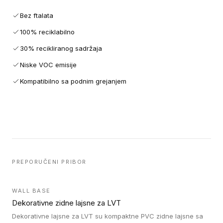
Bez ftalata
100% reciklabilno
30% recikliranog sadržaja
Niske VOC emisije
Kompatibilno sa podnim grejanjem
PREPORUČENI PRIBOR
WALL BASE
Dekorativne zidne lajsne za LVT
Dekorativne lajsne za LVT su kompaktne PVC zidne lajsne sa