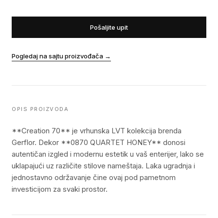
Pošaljite upit
Pogledaj na sajtu proizvođača
→
OPIS PROIZVODA
**Creation 70** je vrhunska LVT kolekcija brenda
Gerflor. Dekor **0870 QUARTET HONEY** donosi
autentičan izgled i modernu estetik u vaš enterijer, lako se
uklapajući uz različite stilove nameštaja. Laka ugradnja i
jednostavno održavanje čine ovaj pod pametnom
investicijom za svaki prostor.