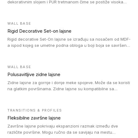
dekorativnim slojem i PUR tretmanom čime se postiže visoka
otpornost na abraziju.
WALL BASE
Rigid Decorative Set-on lajsne
Rigid decorative Set-On lajsne se izrađuju sa nosačem od MDF-
a ispod kojeg se umetne podna obloga u boji boja se savršeno
uklapa. Ove lajsne moraju biti zalepljene i kompatibilne su sa
homogenim i heterogenim vinil rolnama, LVT glue-down, LVT
Click i LVT Loose-Lay podovima.
WALL BASE
Polusavitljive zidne lajsne
Zidne lajsne za gornje i donje meke spojeve. Može da se koristi
na glatkim površinama. Zidne lajsne su kompatibilne sa
heterogenim vinilnim podovima u rolnama, kao i sa LVT. Zidne
lajsne dostupne su u velikom broju boja, pa se lako mogu
uskladiti sa Tarkett podnim oblogama. Zahvaljujući
TRANSITIONS & PROFILES
polusavitljivoj strukturi veoma su jednostavne za ugradnju.
Fleksibilne završne lajsne
Završne lajsne pokrivaju ekspanzioni razmak između dve
različite površine. Mogu ručno da se savijaju na mestu