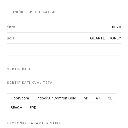
TEHNIČKE SPECIFIKACIJE
Šifra
0870
Boja
QUARTET HONEY
SERTIFIKATI
SERTIFIKATI KVALITETA
FloorScore
Indoor Air Comfort Gold
M1
A+
CE
REACH
EPD
EKOLOŠKE KARAKTERISTIKE