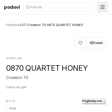
Preskoči na sadržaj
podovi
Početna
/
LVT
/
Creation 70
/
0870 QUARTET HONEY
Podeli
GERFLOR
0870 QUARTET HONEY
Creation 70
Cena na upit
Pogledaj sve →
BOJE
...
boja