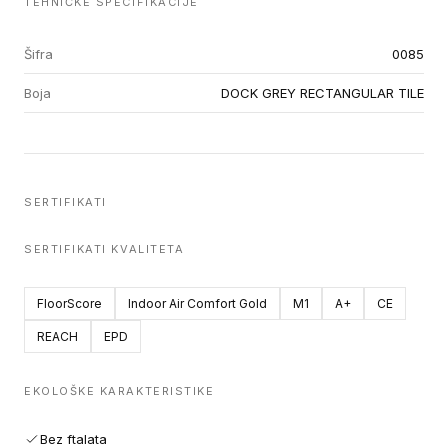
TEHNIČKE SPECIFIKACIJE
Šifra
0085
Boja
DOCK GREY RECTANGULAR TILE
SERTIFIKATI
SERTIFIKATI KVALITETA
FloorScore
Indoor Air Comfort Gold
M1
A+
CE
REACH
EPD
EKOLOŠKE KARAKTERISTIKE
Bez ftalata