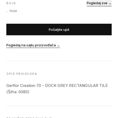
Pogledaj sve →
BOJE
...
boja
Pošaljite upit
Pogledaj na sajtu proizvođača
→
OPIS PROIZVODA
Gerflor Creation 70 - DOCK GREY RECTANGULAR TILE
(Šifra: 0085)