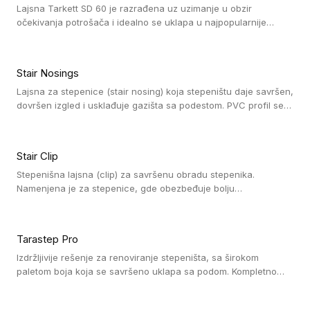
Lajsna Tarkett SD 60 je razrađena uz uzimanje u obzir
očekivanja potrošača i idealno se uklapa u najpopularnije
dezene laminata, linoleuma i LVT-ja.
Stair Nosings
Lajsna za stepenice (stair nosing) koja stepeništu daje savršen,
dovršen izgled i usklađuje gazišta sa podestom. PVC profil se
vari ili pričvršćuje vijcima, a žljebovi ili crna carborundum traka
pružaju zaštitu protiv klizanja. Pakovanje: 10 komada po 3 LM.
Stair Clip
Stepenišna lajsna (clip) za savršenu obradu stepenika.
Namenjena je za stepenice, gde obezbeđuje bolju
vodonepropusnost i veću trajnost podne obloge, uz
jednostavno održavanje. Istovremeno poboljšava izgled tako
što ističe donji deo stepenika. Pakovanje: 9 komada po 2,7 LM.
Tarastep Pro
Izdržljivije rešenje za renoviranje stepeništa, sa širokom
paletom boja koja se savršeno uklapa sa podom. Kompletno
rešenje za stepenice donosi povišenu debljinu za udobnost
pod nogama i habajući sloj od 1 mm sa visokom otpornošću na