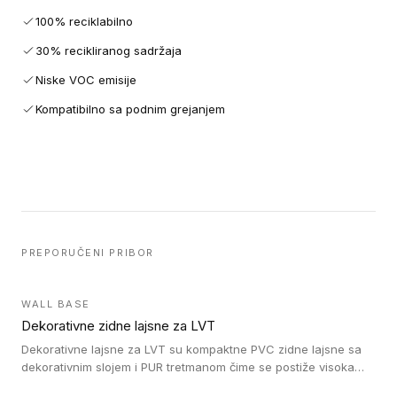
100% reciklabilno
30% recikliranog sadržaja
Niske VOC emisije
Kompatibilno sa podnim grejanjem
PREPORUČENI PRIBOR
WALL BASE
Dekorativne zidne lajsne za LVT
Dekorativne lajsne za LVT su kompaktne PVC zidne lajsne sa
dekorativnim slojem i PUR tretmanom čime se postiže visoka
otpornost na abraziju.