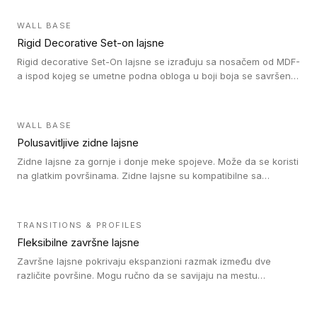
WALL BASE
Rigid Decorative Set-on lajsne
Rigid decorative Set-On lajsne se izrađuju sa nosačem od MDF-
a ispod kojeg se umetne podna obloga u boji boja se savršeno
uklapa. Ove lajsne moraju biti zalepljene i kompatibilne su sa
homogenim i heterogenim vinil rolnama, LVT glue-down, LVT
Click i LVT Loose-Lay podovima.
WALL BASE
Polusavitljive zidne lajsne
Zidne lajsne za gornje i donje meke spojeve. Može da se koristi
na glatkim površinama. Zidne lajsne su kompatibilne sa
heterogenim vinilnim podovima u rolnama, kao i sa LVT. Zidne
lajsne dostupne su u velikom broju boja, pa se lako mogu
uskladiti sa Tarkett podnim oblogama. Zahvaljujući
TRANSITIONS & PROFILES
polusavitljivoj strukturi veoma su jednostavne za ugradnju.
Fleksibilne završne lajsne
Završne lajsne pokrivaju ekspanzioni razmak između dve
različite površine. Mogu ručno da se savijaju na mestu
izvođenja radova kako bi se prilagodile različitim oblicima i
poluprečnicima. Dostupni su u dve visine, jedna za kompaktne