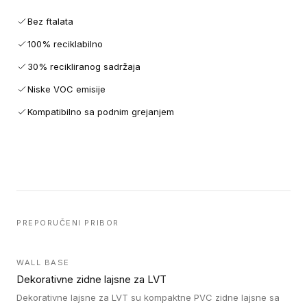
Bez ftalata
100% reciklabilno
30% recikliranog sadržaja
Niske VOC emisije
Kompatibilno sa podnim grejanjem
PREPORUČENI PRIBOR
WALL BASE
Dekorativne zidne lajsne za LVT
Dekorativne lajsne za LVT su kompaktne PVC zidne lajsne sa