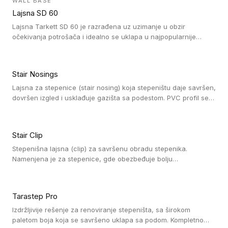
WALL BASE
oblastima sa velikom cirkulacijom.
Lajsna SD 60
Lajsna Tarkett SD 60 je razrađena uz uzimanje u obzir
očekivanja potrošača i idealno se uklapa u najpopularnije
dezene laminata, linoleuma i LVT-ja.
Stair Nosings
Lajsna za stepenice (stair nosing) koja stepeništu daje savršen,
dovršen izgled i usklađuje gazišta sa podestom. PVC profil se
vari ili pričvršćuje vijcima, a žljebovi ili crna carborundum traka
pružaju zaštitu protiv klizanja. Pakovanje: 10 komada po 3 LM.
Stair Clip
Stepenišna lajsna (clip) za savršenu obradu stepenika.
Namenjena je za stepenice, gde obezbeđuje bolju
vodonepropusnost i veću trajnost podne obloge, uz
jednostavno održavanje. Istovremeno poboljšava izgled tako
što ističe donji deo stepenika. Pakovanje: 9 komada po 2,7 LM.
Tarastep Pro
Izdržljivije rešenje za renoviranje stepeništa, sa širokom
paletom boja koja se savršeno uklapa sa podom. Kompletno