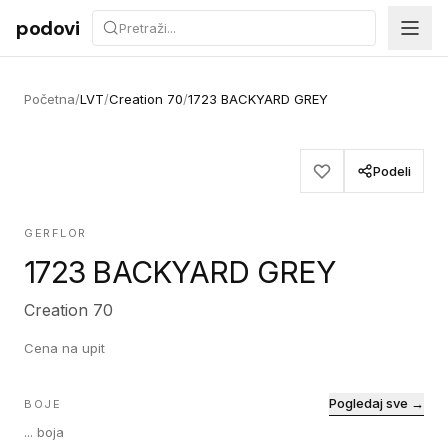
Preskoči na sadržaj
podovi
Početna
/
LVT
/
Creation 70
/
1723 BACKYARD GREY
Podeli
GERFLOR
1723 BACKYARD GREY
Creation 70
Cena na upit
Pogledaj sve →
BOJE
...
boja