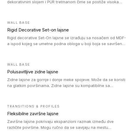
dekorativnim slojem i PUR tretmanom čime se postiže visoka
otpornost na abraziju.
WALL BASE
Rigid Decorative Set-on lajsne
Rigid decorative Set-On lajsne se izrađuju sa nosačem od MDF-
a ispod kojeg se umetne podna obloga u boji boja se savršeno
uklapa. Ove lajsne moraju biti zalepljene i kompatibilne su sa
homogenim i heterogenim vinil rolnama, LVT glue-down, LVT
Click i LVT Loose-Lay podovima.
WALL BASE
Polusavitljive zidne lajsne
Zidne lajsne za gornje i donje meke spojeve. Može da se koristi
na glatkim površinama. Zidne lajsne su kompatibilne sa
heterogenim vinilnim podovima u rolnama, kao i sa LVT. Zidne
lajsne dostupne su u velikom broju boja, pa se lako mogu
uskladiti sa Tarkett podnim oblogama. Zahvaljujući
TRANSITIONS & PROFILES
polusavitljivoj strukturi veoma su jednostavne za ugradnju.
Fleksibilne završne lajsne
Završne lajsne pokrivaju ekspanzioni razmak između dve
različite površine. Mogu ručno da se savijaju na mestu