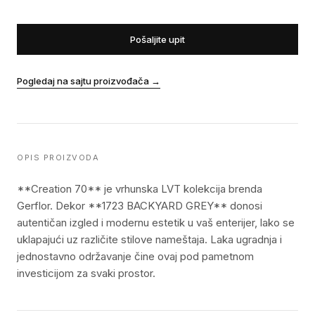
Pošaljite upit
Pogledaj na sajtu proizvođača
→
OPIS PROIZVODA
**Creation 70** je vrhunska LVT kolekcija brenda
Gerflor. Dekor **1723 BACKYARD GREY** donosi
autentičan izgled i modernu estetik u vaš enterijer, lako se
uklapajući uz različite stilove nameštaja. Laka ugradnja i
jednostavno održavanje čine ovaj pod pametnom
investicijom za svaki prostor.