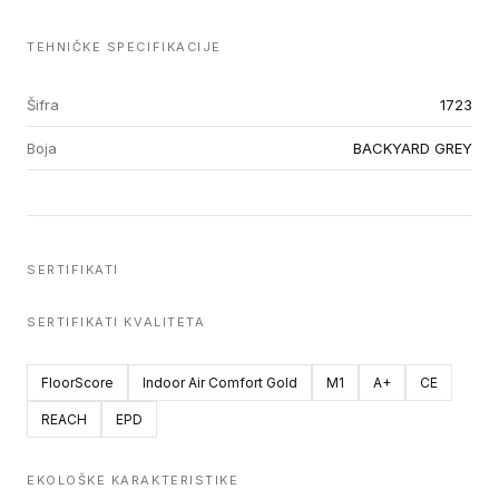
TEHNIČKE SPECIFIKACIJE
Šifra
1723
Boja
BACKYARD GREY
SERTIFIKATI
SERTIFIKATI KVALITETA
FloorScore
Indoor Air Comfort Gold
M1
A+
CE
REACH
EPD
EKOLOŠKE KARAKTERISTIKE