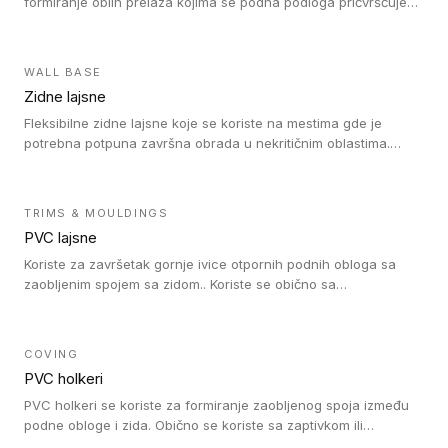
formiranje oblih prelaza kojima se podna podloga pričvršćuje
za zid i formira zidnu lajsnu, predstavljajući integrisano rešenje.
2 u 1 Holker i završna lajsna su kompatibilni sa homogenim i
heterogenim vinilom u rolnama (u kompaktnoj i u akustičnoj
WALL BASE
verziji).
Zidne lajsne
Fleksibilne zidne lajsne koje se koriste na mestima gde je
potrebna potpuna završna obrada u nekritičnim oblastima.
Zidne lajsne se lako ugrađuju zahvaljujući svojoj savitljivosti i
kompatibilne su sa homogenim i heterogenim vinilnim podovima
u rolni.
TRIMS & MOULDINGS
PVC lajsne
Koriste za završetak gornje ivice otpornih podnih obloga sa
zaobljenim spojem sa zidom.. Koriste se obično sa
formatizerom, PVC lajsne su kompatibilne sa homogenim i
heterogenim vinilnim podovima u rolnama. PVC lajsne su
dostupne u sledećim verzijama: polusavitljive (isplativo rešenje),
COVING
samolepljive (jednostavno za ugradnju) ili dvodelne (higijensko
PVC holkeri
rešenje).
PVC holkeri se koriste za formiranje zaobljenog spoja između
podne obloge i zida. Obično se koriste sa zaptivkom ili
poklopcem kojim se pokriva neobrađena ivica podne obloge.