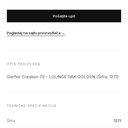
Pošaljite upit
Pogledaj na sajtu proizvođača
→
OPIS PROIZVODA
Gerflor Creation 70 - LOUNGE OAK GOLDEN (Šifra: 1271)
TEHNIČKE SPECIFIKACIJE
Šifra
1271