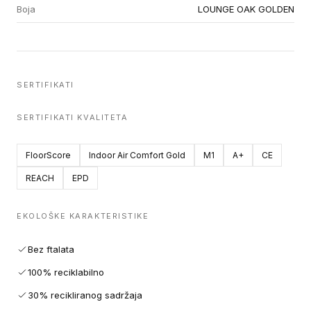
Boja
LOUNGE OAK GOLDEN
SERTIFIKATI
SERTIFIKATI KVALITETA
FloorScore
Indoor Air Comfort Gold
M1
A+
CE
REACH
EPD
EKOLOŠKE KARAKTERISTIKE
Bez ftalata
100% reciklabilno
30% recikliranog sadržaja