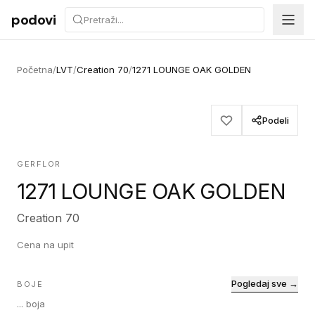
Preskoči na sadržaj
podovi
Početna
/
LVT
/
Creation 70
/
1271 LOUNGE OAK GOLDEN
Podeli
GERFLOR
1271 LOUNGE OAK GOLDEN
Creation 70
Cena na upit
Pogledaj sve →
BOJE
...
boja