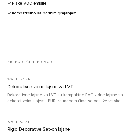
Niske VOC emisije
Kompatibilno sa podnim grejanjem
PREPORUČENI PRIBOR
WALL BASE
Dekorativne zidne lajsne za LVT
Dekorativne lajsne za LVT su kompaktne PVC zidne lajsne sa
dekorativnim slojem i PUR tretmanom čime se postiže visoka
otpornost na abraziju.
WALL BASE
Rigid Decorative Set-on lajsne