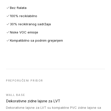
Bez ftalata
100% reciklabilno
30% recikliranog sadržaja
Niske VOC emisije
Kompatibilno sa podnim grejanjem
PREPORUČENI PRIBOR
WALL BASE
Dekorativne zidne lajsne za LVT
Dekorativne lajsne za LVT su kompaktne PVC zidne lajsne sa