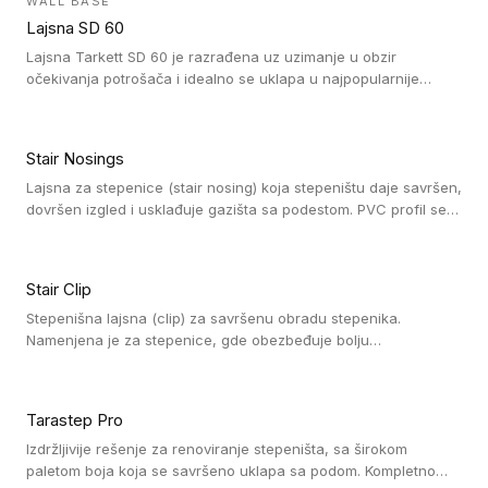
WALL BASE
oblastima sa velikom cirkulacijom.
Lajsna SD 60
Lajsna Tarkett SD 60 je razrađena uz uzimanje u obzir
očekivanja potrošača i idealno se uklapa u najpopularnije
dezene laminata, linoleuma i LVT-ja.
Stair Nosings
Lajsna za stepenice (stair nosing) koja stepeništu daje savršen,
dovršen izgled i usklađuje gazišta sa podestom. PVC profil se
vari ili pričvršćuje vijcima, a žljebovi ili crna carborundum traka
pružaju zaštitu protiv klizanja. Pakovanje: 10 komada po 3 LM.
Stair Clip
Stepenišna lajsna (clip) za savršenu obradu stepenika.
Namenjena je za stepenice, gde obezbeđuje bolju
vodonepropusnost i veću trajnost podne obloge, uz
jednostavno održavanje. Istovremeno poboljšava izgled tako
što ističe donji deo stepenika. Pakovanje: 9 komada po 2,7 LM.
Tarastep Pro
Izdržljivije rešenje za renoviranje stepeništa, sa širokom
paletom boja koja se savršeno uklapa sa podom. Kompletno