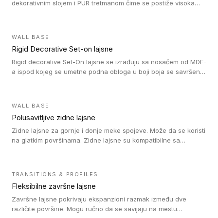
dekorativnim slojem i PUR tretmanom čime se postiže visoka
otpornost na abraziju.
WALL BASE
Rigid Decorative Set-on lajsne
Rigid decorative Set-On lajsne se izrađuju sa nosačem od MDF-
a ispod kojeg se umetne podna obloga u boji boja se savršeno
uklapa. Ove lajsne moraju biti zalepljene i kompatibilne su sa
homogenim i heterogenim vinil rolnama, LVT glue-down, LVT
Click i LVT Loose-Lay podovima.
WALL BASE
Polusavitljive zidne lajsne
Zidne lajsne za gornje i donje meke spojeve. Može da se koristi
na glatkim površinama. Zidne lajsne su kompatibilne sa
heterogenim vinilnim podovima u rolnama, kao i sa LVT. Zidne
lajsne dostupne su u velikom broju boja, pa se lako mogu
uskladiti sa Tarkett podnim oblogama. Zahvaljujući
TRANSITIONS & PROFILES
polusavitljivoj strukturi veoma su jednostavne za ugradnju.
Fleksibilne završne lajsne
Završne lajsne pokrivaju ekspanzioni razmak između dve
različite površine. Mogu ručno da se savijaju na mestu