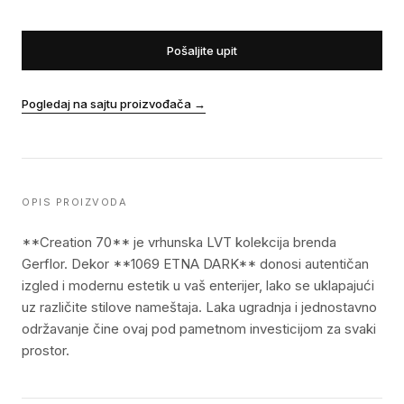
Pošaljite upit
Pogledaj na sajtu proizvođača
→
OPIS PROIZVODA
**Creation 70** je vrhunska LVT kolekcija brenda
Gerflor. Dekor **1069 ETNA DARK** donosi autentičan
izgled i modernu estetik u vaš enterijer, lako se uklapajući
uz različite stilove nameštaja. Laka ugradnja i jednostavno
održavanje čine ovaj pod pametnom investicijom za svaki
prostor.