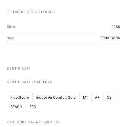
TEHNIČKE SPECIFIKACIJE
Šifra
1069
Boja
ETNA DARK
SERTIFIKATI
SERTIFIKATI KVALITETA
FloorScore
Indoor Air Comfort Gold
M1
A+
CE
REACH
EPD
EKOLOŠKE KARAKTERISTIKE