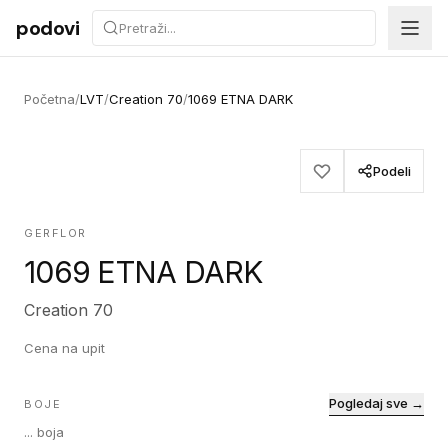
Preskoči na sadržaj
podovi
Početna
/
LVT
/
Creation 70
/
1069 ETNA DARK
Podeli
GERFLOR
1069 ETNA DARK
Creation 70
Cena na upit
Pogledaj sve →
BOJE
...
boja