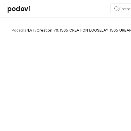
Preskoči na sadržaj
podovi
Pretra
Početna
/
LVT
/
Creation 70
/
1565 CREATION LOOSELAY 1565 URBA