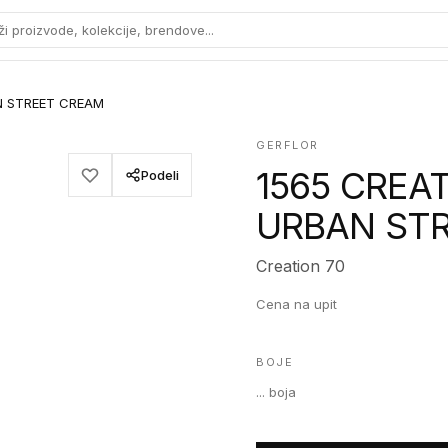
ži proizvode, kolekcije, brendove...
N STREET CREAM
GERFLOR
1565 CREA
Podeli
URBAN ST
Creation 70
Cena na upit
BOJE
...
boja