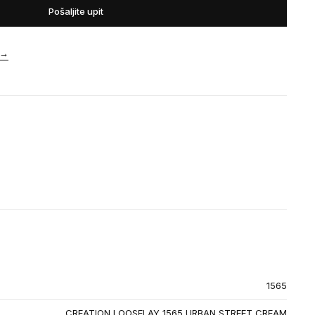
Pošaljite upit
→
1565
CREATION LOOSELAY 1565 URBAN STREET CREAM