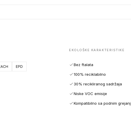
EKOLOŠKE KARAKTERISTIKE
Bez ftalata
EACH
EPD
100% reciklabilno
30% recikliranog sadržaja
Niske VOC emisije
Kompatibilno sa podnim grejan