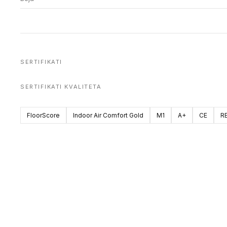
SERTIFIKATI
SERTIFIKATI KVALITETA
FloorScore
Indoor Air Comfort Gold
M1
A+
CE
R