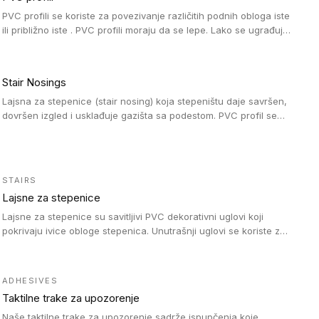
PVC profili se koriste za povezivanje različitih podnih obloga iste
ili približno iste . PVC profili moraju da se lepe. Lako se ugrađuju
zahvaljujući svojoj savitljivosti. Mogu se koristiti i u zdravstvenim
ustanovama, jer su higijenske i jednostavne za čišćenje. PVC
profili su kompatibilne sa heterogenim i homogenim vinilnim
Stair Nosings
podovima, kao i sa linoleumskim podovima.
Lajsna za stepenice (stair nosing) koja stepeništu daje savršen,
dovršen izgled i usklađuje gazišta sa podestom. PVC profil se
vari ili pričvršćuje vijcima, a žljebovi ili crna carborundum traka
pružaju zaštitu protiv klizanja. Pakovanje: 10 komada po 3 LM.
STAIRS
Lajsne za stepenice
Lajsne za stepenice su savitljivi PVC dekorativni uglovi koji
pokrivaju ivice obloge stepenica. Unutrašnji uglovi se koriste za
zaštitu donjeg dela zida duže stepeništa. Spoljašnji uglovi se
koriste da se zaštite i sakriju ivice obloge stepenica. Ovi uglovi
stepenica su osmišljeni tako da formiraju glatku i atraktivnu
ADHESIVES
ivicu. Kompatibilni su sa heterogenim i homogenim vinilnim
Taktilne trake za upozorenje
podovima i Tarkett Tapiflex oblogama za stepenice.
Naše taktilne trake za upozorenje sadrže ispupčenja koje