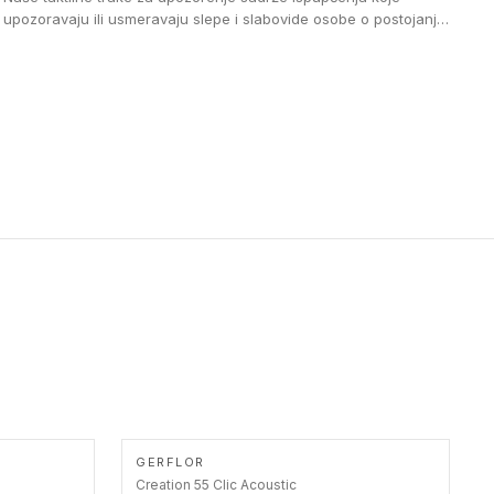
upozoravaju ili usmeravaju slepe i slabovide osobe o postojanju
prepreke ili oblasti u kojoj je kretanje otežano, kao što su na
primer stepenice. Ove taktilne trake mogu biti postavljene na
homogenim i heterogenim podovima, LVT lepljenim ili
linoleumskim podovima, u skladu sa zahtevima za pristup i
bezbednost osoba sa invaliditetom i sa NF P 98 351
Pristupačnost. Dostupne su u 3 formata: gumene ploče koje se
lepe, poliuertanske samolepljive u kvadratnom i pravougaonom
formatu.
GERFLOR
Creation 55 Clic Acoustic