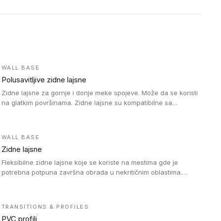
WALL BASE
Polusavitljive zidne lajsne
Zidne lajsne za gornje i donje meke spojeve. Može da se koristi
na glatkim površinama. Zidne lajsne su kompatibilne sa
heterogenim vinilnim podovima u rolnama, kao i sa LVT. Zidne
lajsne dostupne su u velikom broju boja, pa se lako mogu
uskladiti sa Tarkett podnim oblogama. Zahvaljujući polusavitljivoj
WALL BASE
strukturi veoma su jednostavne za ugradnju.
Zidne lajsne
Fleksibilne zidne lajsne koje se koriste na mestima gde je
potrebna potpuna završna obrada u nekritičnim oblastima.
Zidne lajsne se lako ugrađuju zahvaljujući svojoj savitljivosti i
kompatibilne su sa homogenim i heterogenim vinilnim podovima
u rolni.
TRANSITIONS & PROFILES
PVC profili