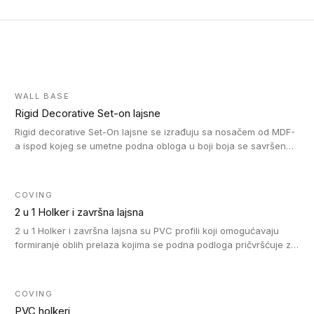
WALL BASE
Rigid Decorative Set-on lajsne
Rigid decorative Set-On lajsne se izrađuju sa nosačem od MDF-
a ispod kojeg se umetne podna obloga u boji boja se savršeno
uklapa. Ove lajsne moraju biti zalepljene i kompatibilne su sa
homogenim i heterogenim vinil rolnama, LVT glue-down, LVT
Click i LVT Loose-Lay podovima.
COVING
2 u 1 Holker i završna lajsna
2 u 1 Holker i završna lajsna su PVC profili koji omogućavaju
formiranje oblih prelaza kojima se podna podloga pričvršćuje za
zid i formira zidnu lajsnu, predstavljajući integrisano rešenje. 2 u
1 Holker i završna lajsna su kompatibilni sa homogenim i
heterogenim vinilom u rolnama (u kompaktnoj i u akustičnoj
COVING
verziji).
PVC holkeri