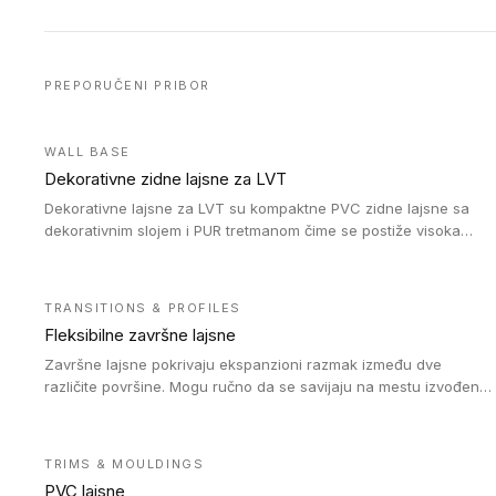
PREPORUČENI PRIBOR
WALL BASE
Dekorativne zidne lajsne za LVT
Dekorativne lajsne za LVT su kompaktne PVC zidne lajsne sa
dekorativnim slojem i PUR tretmanom čime se postiže visoka
otpornost na abraziju.
TRANSITIONS & PROFILES
Fleksibilne završne lajsne
Završne lajsne pokrivaju ekspanzioni razmak između dve
različite površine. Mogu ručno da se savijaju na mestu izvođenja
radova kako bi se prilagodile različitim oblicima i poluprečnicima.
Dostupni su u dve visine, jedna za kompaktne (FT2.5) podove i
druga za akustičke (FT5) podove. Kompatibilni su sa
TRIMS & MOULDINGS
heterogenim i homogenim vinilnim podovima u rolnama
PVC lajsne