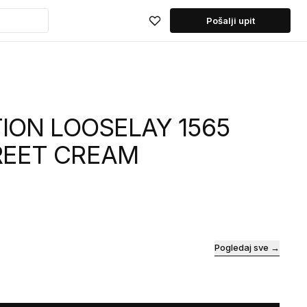
Pošalji upit
TION LOOSELAY 1565
REET CREAM
Pogledaj sve →