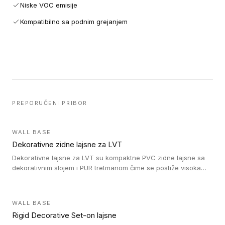
Niske VOC emisije
Kompatibilno sa podnim grejanjem
PREPORUČENI PRIBOR
WALL BASE
Dekorativne zidne lajsne za LVT
Dekorativne lajsne za LVT su kompaktne PVC zidne lajsne sa
dekorativnim slojem i PUR tretmanom čime se postiže visoka
otpornost na abraziju.
WALL BASE
Rigid Decorative Set-on lajsne