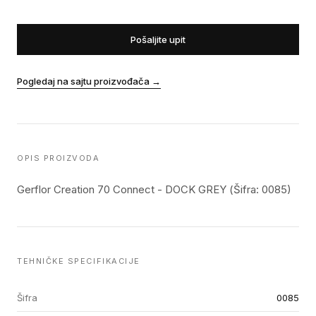
Pošaljite upit
Pogledaj na sajtu proizvođača
→
OPIS PROIZVODA
Gerflor Creation 70 Connect - DOCK GREY (Šifra: 0085)
TEHNIČKE SPECIFIKACIJE
Šifra
0085