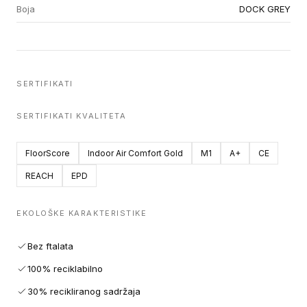
Boja
DOCK GREY
SERTIFIKATI
SERTIFIKATI KVALITETA
FloorScore
Indoor Air Comfort Gold
M1
A+
CE
REACH
EPD
EKOLOŠKE KARAKTERISTIKE
Bez ftalata
100% reciklabilno
30% recikliranog sadržaja