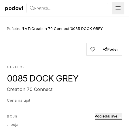
Preskoči na sadržaj
podovi
Početna
/
LVT
/
Creation 70 Connect
/
0085 DOCK GREY
Podeli
GERFLOR
0085 DOCK GREY
Creation 70 Connect
Cena na upit
Pogledaj sve →
BOJE
...
boja