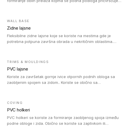
formiranje oblih prelaza kojima se podna podloga pričvršćuje
za zid i formira zidnu lajsnu, predstavljajući integrisano rešenje.
2 u 1 Holker i završna lajsna su kompatibilni sa homogenim i
heterogenim vinilom u rolnama (u kompaktnoj i u akustičnoj
WALL BASE
verziji).
Zidne lajsne
Fleksibilne zidne lajsne koje se koriste na mestima gde je
potrebna potpuna završna obrada u nekritičnim oblastima.
Zidne lajsne se lako ugrađuju zahvaljujući svojoj savitljivosti i
kompatibilne su sa homogenim i heterogenim vinilnim podovima
u rolni.
TRIMS & MOULDINGS
PVC lajsne
Koriste za završetak gornje ivice otpornih podnih obloga sa
zaobljenim spojem sa zidom.. Koriste se obično sa
formatizerom, PVC lajsne su kompatibilne sa homogenim i
heterogenim vinilnim podovima u rolnama. PVC lajsne su
dostupne u sledećim verzijama: polusavitljive (isplativo rešenje),
COVING
samolepljive (jednostavno za ugradnju) ili dvodelne (higijensko
PVC holkeri
rešenje).
PVC holkeri se koriste za formiranje zaobljenog spoja između
podne obloge i zida. Obično se koriste sa zaptivkom ili
poklopcem kojim se pokriva neobrađena ivica podne obloge.