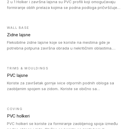
2 u 1 Holker i završna lajsna su PVC profili koji omogućavaju
formiranje oblih prelaza kojima se podna podloga pričvršćuje
za zid i formira zidnu lajsnu, predstavljajući integrisano rešenje.
2 u 1 Holker i završna lajsna su kompatibilni sa homogenim i
heterogenim vinilom u rolnama (u kompaktnoj i u akustičnoj
WALL BASE
verziji).
Zidne lajsne
Fleksibilne zidne lajsne koje se koriste na mestima gde je
potrebna potpuna završna obrada u nekritičnim oblastima.
Zidne lajsne se lako ugrađuju zahvaljujući svojoj savitljivosti i
kompatibilne su sa homogenim i heterogenim vinilnim podovima
u rolni.
TRIMS & MOULDINGS
PVC lajsne
Koriste za završetak gornje ivice otpornih podnih obloga sa
zaobljenim spojem sa zidom.. Koriste se obično sa
formatizerom, PVC lajsne su kompatibilne sa homogenim i
heterogenim vinilnim podovima u rolnama. PVC lajsne su
dostupne u sledećim verzijama: polusavitljive (isplativo rešenje),
COVING
samolepljive (jednostavno za ugradnju) ili dvodelne (higijensko
PVC holkeri
rešenje).
PVC holkeri se koriste za formiranje zaobljenog spoja između