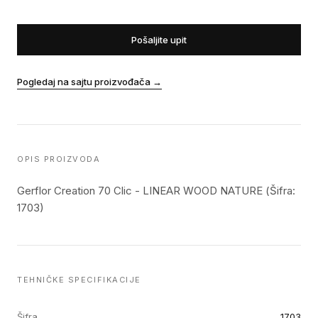
Pošaljite upit
Pogledaj na sajtu proizvođača
→
OPIS PROIZVODA
Gerflor Creation 70 Clic - LINEAR WOOD NATURE (Šifra:
1703)
TEHNIČKE SPECIFIKACIJE
Šifra
1703