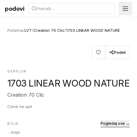
Preskoči na sadržaj
podovi
Početna
/
LVT
/
Creation 70 Clic
/
1703 LINEAR WOOD NATURE
Podeli
GERFLOR
1703 LINEAR WOOD NATURE
Creation 70 Clic
Cena na upit
Pogledaj sve →
BOJE
...
boja