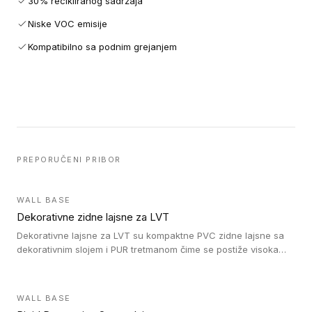
30% recikliranog sadržaja
Niske VOC emisije
Kompatibilno sa podnim grejanjem
PREPORUČENI PRIBOR
WALL BASE
Dekorativne zidne lajsne za LVT
Dekorativne lajsne za LVT su kompaktne PVC zidne lajsne sa
dekorativnim slojem i PUR tretmanom čime se postiže visoka
otpornost na abraziju.
WALL BASE