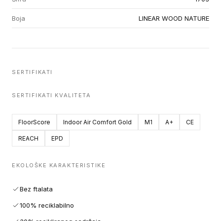
Boja
LINEAR WOOD NATURE
SERTIFIKATI
SERTIFIKATI KVALITETA
FloorScore
Indoor Air Comfort Gold
M1
A+
CE
REACH
EPD
EKOLOŠKE KARAKTERISTIKE
Bez ftalata
100% reciklabilno