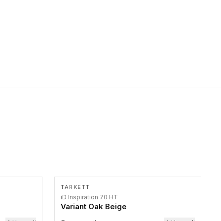
primer stepenice. Ove taktilne trake mogu biti postavljene na
homogenim i heterogenim podovima, LVT lepljenim ili
linoleumskim podovima, u skladu sa zahtevima za pristup i
bezbednost osoba sa invaliditetom i sa NF P 98 351
Pristupačnost. Dostupne su u 3 formata: gumene ploče koje se
lepe, poliuertanske samolepljive u kvadratnom i pravougaonom
formatu.
TARKETT
iD Inspiration 70 HT
Variant Oak Beige