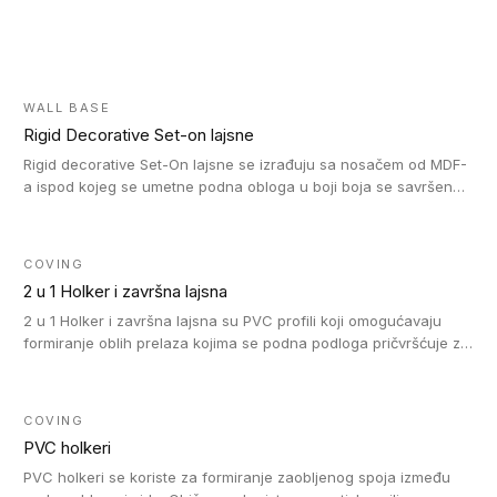
WALL BASE
Rigid Decorative Set-on lajsne
Rigid decorative Set-On lajsne se izrađuju sa nosačem od MDF-
a ispod kojeg se umetne podna obloga u boji boja se savršeno
uklapa. Ove lajsne moraju biti zalepljene i kompatibilne su sa
homogenim i heterogenim vinil rolnama, LVT glue-down, LVT
Click i LVT Loose-Lay podovima.
COVING
2 u 1 Holker i završna lajsna
2 u 1 Holker i završna lajsna su PVC profili koji omogućavaju
formiranje oblih prelaza kojima se podna podloga pričvršćuje za
zid i formira zidnu lajsnu, predstavljajući integrisano rešenje. 2 u
1 Holker i završna lajsna su kompatibilni sa homogenim i
heterogenim vinilom u rolnama (u kompaktnoj i u akustičnoj
COVING
verziji).
PVC holkeri
PVC holkeri se koriste za formiranje zaobljenog spoja između