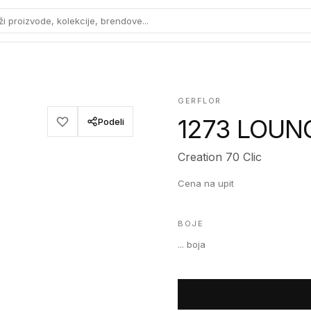
ži proizvode, kolekcije, brendove...
GERFLOR
1273 LOUN
Podeli
Creation 70 Clic
Cena na upit
BOJE
...
boja