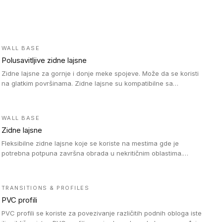
WALL BASE
Polusavitljive zidne lajsne
Zidne lajsne za gornje i donje meke spojeve. Može da se koristi
na glatkim površinama. Zidne lajsne su kompatibilne sa
heterogenim vinilnim podovima u rolnama, kao i sa LVT. Zidne
lajsne dostupne su u velikom broju boja, pa se lako mogu
uskladiti sa Tarkett podnim oblogama. Zahvaljujući polusavitljivoj
WALL BASE
strukturi veoma su jednostavne za ugradnju.
Zidne lajsne
Fleksibilne zidne lajsne koje se koriste na mestima gde je
potrebna potpuna završna obrada u nekritičnim oblastima.
Zidne lajsne se lako ugrađuju zahvaljujući svojoj savitljivosti i
kompatibilne su sa homogenim i heterogenim vinilnim podovima
u rolni.
TRANSITIONS & PROFILES
PVC profili
PVC profili se koriste za povezivanje različitih podnih obloga iste