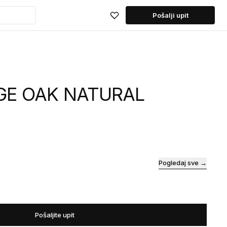
Pošalji upit
GE OAK NATURAL
Pogledaj sve →
Pošaljite upit