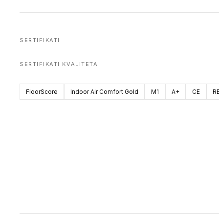
SERTIFIKATI
SERTIFIKATI KVALITETA
FloorScore
Indoor Air Comfort Gold
M1
A+
CE
R