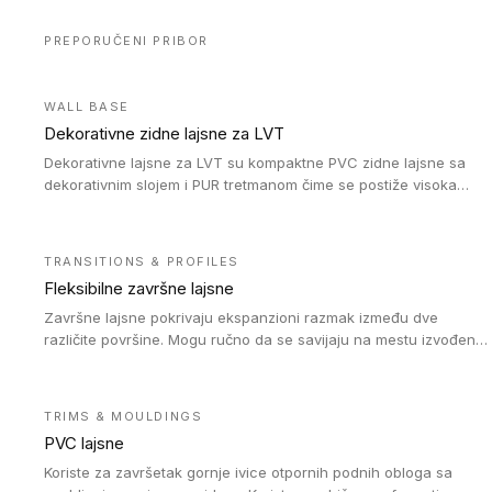
PREPORUČENI PRIBOR
WALL BASE
Dekorativne zidne lajsne za LVT
Dekorativne lajsne za LVT su kompaktne PVC zidne lajsne sa
dekorativnim slojem i PUR tretmanom čime se postiže visoka
otpornost na abraziju.
TRANSITIONS & PROFILES
Fleksibilne završne lajsne
Završne lajsne pokrivaju ekspanzioni razmak između dve
različite površine. Mogu ručno da se savijaju na mestu izvođenja
radova kako bi se prilagodile različitim oblicima i poluprečnicima.
Dostupni su u dve visine, jedna za kompaktne (FT2.5) podove i
druga za akustičke (FT5) podove. Kompatibilni su sa
TRIMS & MOULDINGS
heterogenim i homogenim vinilnim podovima u rolnama
PVC lajsne
(kompaktni i akustički), kao i sa podnim oblogama od linoleuma.
Koriste za završetak gornje ivice otpornih podnih obloga sa