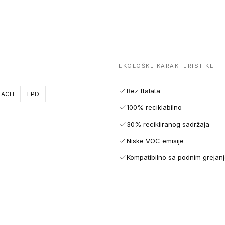
EKOLOŠKE KARAKTERISTIKE
Bez ftalata
EACH
EPD
100% reciklabilno
30% recikliranog sadržaja
Niske VOC emisije
Kompatibilno sa podnim grejan