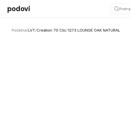
Preskoči na sadržaj
podovi
Pretra
Početna
/
LVT
/
Creation 70 Clic
/
1273 LOUNGE OAK NATURAL