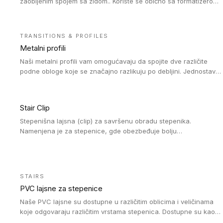
zaobljenim spojem sa zidom.. Koriste se obično sa formatizerom,
PVC lajsne su kompatibilne sa homogenim i heterogenim
vinilnim podovima u rolnama. PVC lajsne su dostupne u
sledećim verzijama: polusavitljive (isplativo rešenje),
TRANSITIONS & PROFILES
samolepljive (jednostavno za ugradnju) ili dvodelne (higijensko
Metalni profili
rešenje).
Naši metalni profili vam omogućavaju da spojite dve različite
podne obloge koje se značajno razlikuju po debljini. Jednostavni
su za ugradnju i ne ometaju kretanje zahvaljujući velikom
nagibu. Mogu da se koriste za ublažavanje razlike u debljini do
8mm. Naši metalni profili mogu da se koriste u oblastima sa
Stair Clip
velikom cirkulacijom.
Stepenišna lajsna (clip) za savršenu obradu stepenika.
Namenjena je za stepenice, gde obezbeđuje bolju
vodonepropusnost i veću trajnost podne obloge, uz jednostavno
održavanje. Istovremeno poboljšava izgled tako što ističe donji
deo stepenika. Pakovanje: 9 komada po 2,7 LM.
STAIRS
PVC lajsne za stepenice
Naše PVC lajsne su dostupne u različitim oblicima i veličinama
koje odgovaraju različitim vrstama stepenica. Dostupne su kao
PVC oble ili blago zaobljene sa poluprečnikom savijanja od 8R.