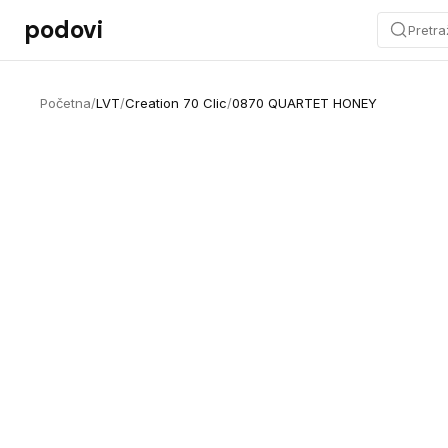
Preskoči na sadržaj
podovi
Pretra
Početna
/
LVT
/
Creation 70 Clic
/
0870 QUARTET HONEY