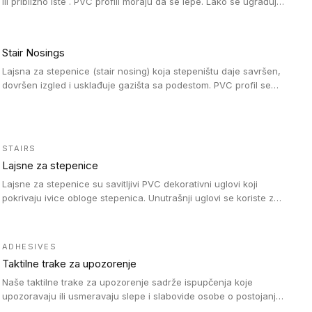
ili približno iste . PVC profili moraju da se lepe. Lako se ugrađuju
zahvaljujući svojoj savitljivosti. Mogu se koristiti i u zdravstvenim
ustanovama, jer su higijenske i jednostavne za čišćenje. PVC
profili su kompatibilne sa heterogenim i homogenim vinilnim
Stair Nosings
podovima, kao i sa linoleumskim podovima.
Lajsna za stepenice (stair nosing) koja stepeništu daje savršen,
dovršen izgled i usklađuje gazišta sa podestom. PVC profil se
vari ili pričvršćuje vijcima, a žljebovi ili crna carborundum traka
pružaju zaštitu protiv klizanja. Pakovanje: 10 komada po 3 LM.
STAIRS
Lajsne za stepenice
Lajsne za stepenice su savitljivi PVC dekorativni uglovi koji
pokrivaju ivice obloge stepenica. Unutrašnji uglovi se koriste za
zaštitu donjeg dela zida duže stepeništa. Spoljašnji uglovi se
koriste da se zaštite i sakriju ivice obloge stepenica. Ovi uglovi
stepenica su osmišljeni tako da formiraju glatku i atraktivnu
ADHESIVES
ivicu. Kompatibilni su sa heterogenim i homogenim vinilnim
Taktilne trake za upozorenje
podovima i Tarkett Tapiflex oblogama za stepenice.
Naše taktilne trake za upozorenje sadrže ispupčenja koje
upozoravaju ili usmeravaju slepe i slabovide osobe o postojanju
prepreke ili oblasti u kojoj je kretanje otežano, kao što su na