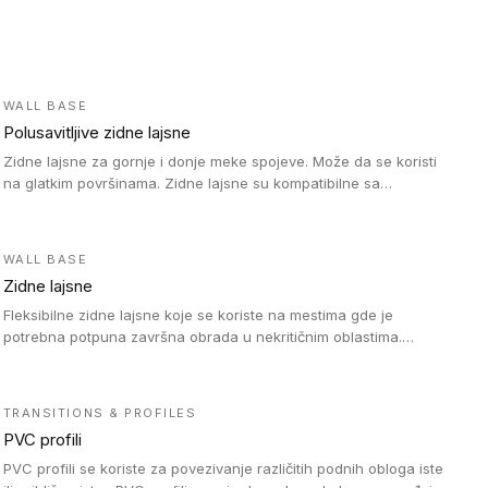
WALL BASE
Polusavitljive zidne lajsne
Zidne lajsne za gornje i donje meke spojeve. Može da se koristi
na glatkim površinama. Zidne lajsne su kompatibilne sa
heterogenim vinilnim podovima u rolnama, kao i sa LVT. Zidne
lajsne dostupne su u velikom broju boja, pa se lako mogu
uskladiti sa Tarkett podnim oblogama. Zahvaljujući polusavitljivoj
WALL BASE
strukturi veoma su jednostavne za ugradnju.
Zidne lajsne
Fleksibilne zidne lajsne koje se koriste na mestima gde je
potrebna potpuna završna obrada u nekritičnim oblastima.
Zidne lajsne se lako ugrađuju zahvaljujući svojoj savitljivosti i
kompatibilne su sa homogenim i heterogenim vinilnim podovima
u rolni.
TRANSITIONS & PROFILES
PVC profili
PVC profili se koriste za povezivanje različitih podnih obloga iste