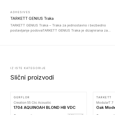
Jednostavne su za ugradnu zahvaljujući savitljivoj strukturi i
kompatibilne sa heterogenim i homogenim vinilnim podovima u
ADHESIVES
rolnama. Naše PVC lajsne su dostupne i u varijanti sa ravnim
TARKETT GENIUS Traka
uglom, sa poluprečnikom savijanja od 2R za stepenice više od
16 cm. Poste i verzije od aluminijuma za oblasti pod visokim
TARKETT GENIUS Traka – Traka za jednostavno i bezbedno
opterećenjem. Postavljaju se na postojeći pod. Veoma su
postavljanje podovaTARKETT GENIUS Traka je dizajnirana za
dekorativne i pružaju elegantan vizuelni izgled.
upotrebu kod podovima iz Excellence Genius loose-lay
kolekcije.
IZ ISTE KATEGORIJE
Slični proizvodi
GERFLOR
TARKETT
Creation 55 Clic Acoustic
ModularT 7
1704 AQUINOAH BLOND HB VDC
Oak Mode