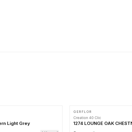
Francuskoj (smanjen CO2 otisak transporta), 100% REACH
osobama da prate putanju pomoću belog štapa. Ove taktilne
usaglašeno i bez formaldehida za zdravlje i bezbednost.
trake su kompatibilne sa homogenim i heterogenim vinilnim
podovima, LVT lepljenim pločicama i linoleumom.
GERFLOR
Creation 40 Clic
rn Light Grey
1274 LOUNGE OAK CHEST