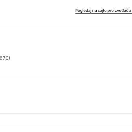
Pogledaj na sajtu proizvođača
0870)