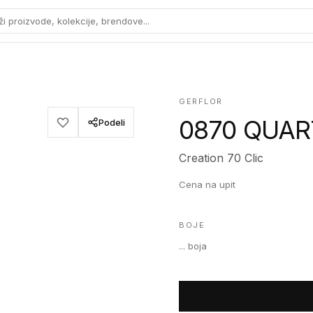
ži proizvode, kolekcije, brendove...
GERFLOR
0870 QUA
Podeli
Creation 70 Clic
Cena na upit
BOJE
...
boja