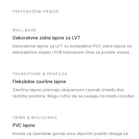
PREPORUČENI PRIBOR
WALL BASE
Dekorativne zidne lajsne za LVT
Dekorativne lajsne za LVT su kompaktne PVC zidne lajsne sa
dekorativnim slojem i PUR tretmanom čime se postiže visoka
otpornost na abraziju.
TRANSITIONS & PROFILES
Fleksibilne završne lajsne
Završne lajsne pokrivaju ekspanzioni razmak između dve
različite površine. Mogu ručno da se savijaju na mestu izvođenja
radova kako bi se prilagodile različitim oblicima i poluprečnicima.
Dostupni su u dve visine, jedna za kompaktne (FT2.5) podove i
druga za akustičke (FT5) podove. Kompatibilni su sa
TRIMS & MOULDINGS
heterogenim i homogenim vinilnim podovima u rolnama
PVC lajsne
(kompaktni i akustički), kao i sa podnim oblogama od linoleuma.
Koriste za završetak gornje ivice otpornih podnih obloga sa