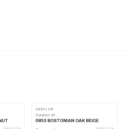
primer stepenice. Ove taktilne trake mogu biti postavljene na
homogenim i heterogenim podovima, LVT lepljenim ili
linoleumskim podovima, u skladu sa zahtevima za pristup i
bezbednost osoba sa invaliditetom i sa NF P 98 351
Pristupačnost. Dostupne su u 3 formata: gumene ploče koje se
lepe, poliuertanske samolepljive u kvadratnom i pravougaonom
formatu.
GERFLOR
Creation 30
NUT
0853 BOSTONIAN OAK BEIGE