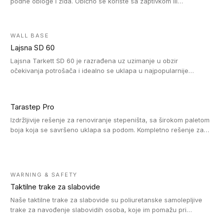
podne obloge i zida. Obično se koriste sa zaptivkom ili
poklopcem kojim se pokriva neobrađena ivica podne obloge.
PVC holkeri postoje u 5 veličina, što znači da odgovaraju svim
poluprečnicima. Takođe omogućavaju savršeno održavanje
WALL BASE
higijene i vodonepropusnost zahvaljujući činjenici da formiraju
Lajsna SD 60
zaobljene spojeve ispod poda. Osim toga, jednostavni su za
čišćenje i održavanje zahvaljujući zaobljenom obliku. Naši PVC
Lajsna Tarkett SD 60 je razrađena uz uzimanje u obzir
holkeri su kompatibilni sa homogenim i heterogenim vinilnim
očekivanja potrošača i idealno se uklapa u najpopularnije
podovima u rolnama i podovima za mokre prostore u rolnama.
dezene laminata, linoleuma i LVT-ja.
Tarastep Pro
Izdržljivije rešenje za renoviranje stepeništa, sa širokom paletom
boja koja se savršeno uklapa sa podom. Kompletno rešenje za
stepenice donosi povišenu debljinu za udobnost pod nogama i
habajući sloj od 1 mm sa visokom otpornošću na promet, dok
dizajn betona sa izraženim kontrastom na nosu stepenika i
mogućnost kombinovanja sa kolekcijama Taralay i Premium
WARNING & SAFETY
obezbeđuju sklad boja između stepeništa i poda. Protecsol lak
Taktilne trake za slabovide
olakšava održavanje, a fleksibilan materijal se lako seče i
postavlja. Idealno za primenu u zdravstvu, obrazovanju,
Naše taktilne trake za slabovide su poliuretanske samolepljive
kancelarijama i stambenom prostoru. Održivost: TVOC nakon 28
trake za navođenje slabovidih osoba, koje im pomažu pri
dana < 100 mikrograma/m3, 100% reciklabilno, proizvedeno u
kretanju u prostoru. Ravne trake omogućavaju slabovidim