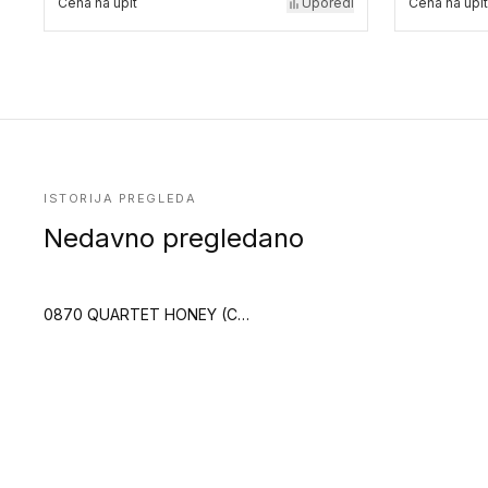
Cena na upit
Uporedi
Cena na upit
ISTORIJA PREGLEDA
Nedavno pregledano
0870 QUARTET HONEY (Creation 70 Clic)