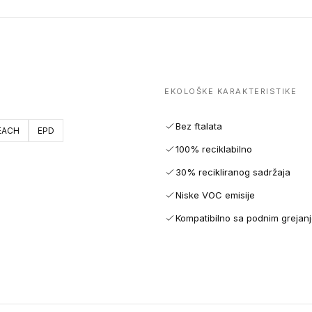
EKOLOŠKE KARAKTERISTIKE
Bez ftalata
EACH
EPD
100% reciklabilno
30% recikliranog sadržaja
Niske VOC emisije
Kompatibilno sa podnim grejan