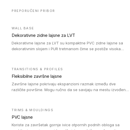
PREPORUČENI PRIBOR
WALL BASE
Dekorativne zidne lajsne za LVT
Dekorativne lajsne za LVT su kompaktne PVC zidne lajsne sa
dekorativnim slojem i PUR tretmanom čime se postiže visoka
otpornost na abraziju.
TRANSITIONS & PROFILES
Fleksibilne završne lajsne
Završne lajsne pokrivaju ekspanzioni razmak između dve
različite površine. Mogu ručno da se savijaju na mestu izvođenja
radova kako bi se prilagodile različitim oblicima i poluprečnicima.
Dostupni su u dve visine, jedna za kompaktne (FT2.5) podove i
druga za akustičke (FT5) podove. Kompatibilni su sa
TRIMS & MOULDINGS
heterogenim i homogenim vinilnim podovima u rolnama
PVC lajsne
(kompaktni i akustički), kao i sa podnim oblogama od linoleuma.
Koriste za završetak gornje ivice otpornih podnih obloga sa