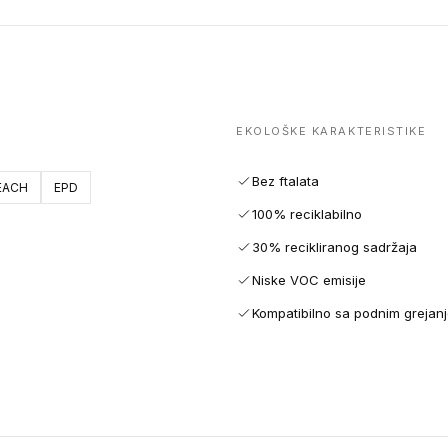
EKOLOŠKE KARAKTERISTIKE
Bez ftalata
EACH
EPD
100% reciklabilno
30% recikliranog sadržaja
Niske VOC emisije
Kompatibilno sa podnim grejan