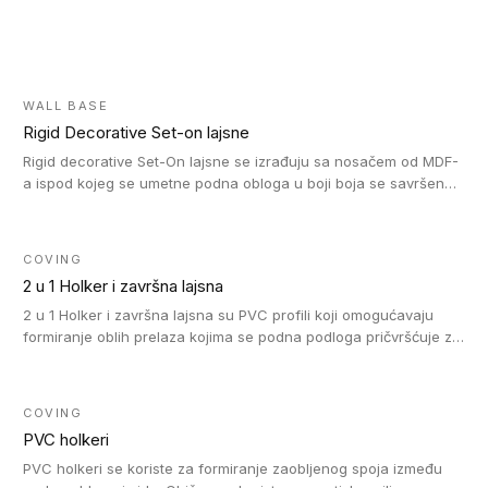
WALL BASE
Rigid Decorative Set-on lajsne
Rigid decorative Set-On lajsne se izrađuju sa nosačem od MDF-
a ispod kojeg se umetne podna obloga u boji boja se savršeno
uklapa. Ove lajsne moraju biti zalepljene i kompatibilne su sa
homogenim i heterogenim vinil rolnama, LVT glue-down, LVT
Click i LVT Loose-Lay podovima.
COVING
2 u 1 Holker i završna lajsna
2 u 1 Holker i završna lajsna su PVC profili koji omogućavaju
formiranje oblih prelaza kojima se podna podloga pričvršćuje za
zid i formira zidnu lajsnu, predstavljajući integrisano rešenje. 2 u
1 Holker i završna lajsna su kompatibilni sa homogenim i
heterogenim vinilom u rolnama (u kompaktnoj i u akustičnoj
COVING
verziji).
PVC holkeri
PVC holkeri se koriste za formiranje zaobljenog spoja između