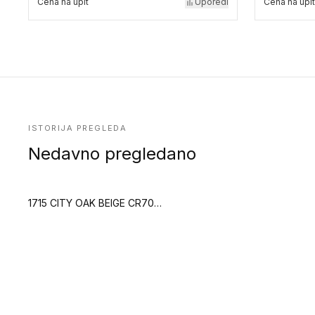
Cena na upit
Uporedi
Cena na upit
ISTORIJA PREGLEDA
Nedavno pregledano
1715 CITY OAK BEIGE CR70 (Creation 70 Clic)