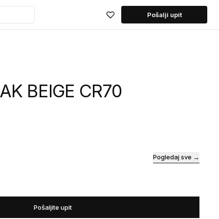
Pošalji upit
OAK BEIGE CR70
Pogledaj sve →
Pošaljite upit