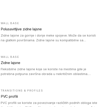
WALL BASE
Polusavitljive zidne lajsne
Zidne lajsne za gornje i donje meke spojeve. Može da se koristi
na glatkim površinama. Zidne lajsne su kompatibilne sa
heterogenim vinilnim podovima u rolnama, kao i sa LVT. Zidne
lajsne dostupne su u velikom broju boja, pa se lako mogu
uskladiti sa Tarkett podnim oblogama. Zahvaljujući polusavitljivoj
WALL BASE
strukturi veoma su jednostavne za ugradnju.
Zidne lajsne
Fleksibilne zidne lajsne koje se koriste na mestima gde je
potrebna potpuna završna obrada u nekritičnim oblastima.
Zidne lajsne se lako ugrađuju zahvaljujući svojoj savitljivosti i
kompatibilne su sa homogenim i heterogenim vinilnim podovima
u rolni.
TRANSITIONS & PROFILES
PVC profili
PVC profili se koriste za povezivanje različitih podnih obloga iste