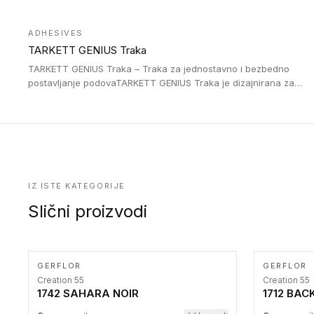
Jednostavne su za ugradnu zahvaljujući savitljivoj strukturi i
kompatibilne sa heterogenim i homogenim vinilnim podovima u
ADHESIVES
rolnama. Naše PVC lajsne su dostupne i u varijanti sa ravnim
TARKETT GENIUS Traka
uglom, sa poluprečnikom savijanja od 2R za stepenice više od
16 cm. Poste i verzije od aluminijuma za oblasti pod visokim
TARKETT GENIUS Traka – Traka za jednostavno i bezbedno
opterećenjem. Postavljaju se na postojeći pod. Veoma su
postavljanje podovaTARKETT GENIUS Traka je dizajnirana za
dekorativne i pružaju elegantan vizuelni izgled.
upotrebu kod podovima iz Excellence Genius loose-lay
kolekcije.
IZ ISTE KATEGORIJE
Slični proizvodi
GERFLOR
GERFLOR
Creation 55
Creation 55
1742 SAHARA NOIR
1712 BAC