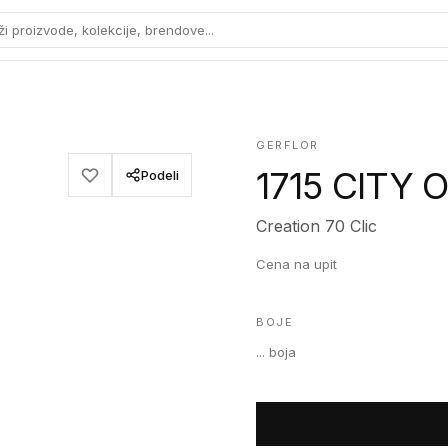
ži proizvode, kolekcije, brendove...
GERFLOR
1715 CITY 
Podeli
Creation 70 Clic
Cena na upit
BOJE
...
boja