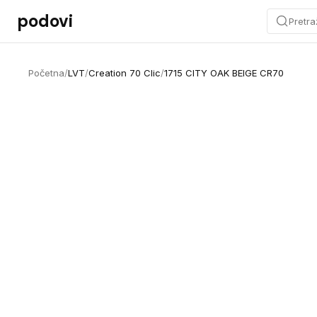
Preskoči na sadržaj
podovi
Pretra
Početna
/
LVT
/
Creation 70 Clic
/
1715 CITY OAK BEIGE CR70