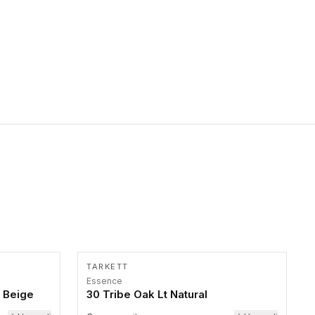
primer stepenice. Ove taktilne trake mogu biti postavljene na
homogenim i heterogenim podovima, LVT lepljenim ili
linoleumskim podovima, u skladu sa zahtevima za pristup i
bezbednost osoba sa invaliditetom i sa NF P 98 351
Pristupačnost. Dostupne su u 3 formata: gumene ploče koje se
lepe, poliuertanske samolepljive u kvadratnom i pravougaonom
formatu.
TARKETT
Essence
 Beige
30 Tribe Oak Lt Natural