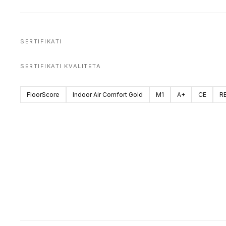
SERTIFIKATI
SERTIFIKATI KVALITETA
FloorScore
Indoor Air Comfort Gold
M1
A+
CE
R