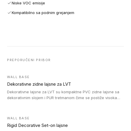
Niske VOC emisije
Kompatibilno sa podnim grejanjem
PREPORUČENI PRIBOR
WALL BASE
Dekorativne zidne lajsne za LVT
Dekorativne lajsne za LVT su kompaktne PVC zidne lajsne sa
dekorativnim slojem i PUR tretmanom čime se postiže visoka
otpornost na abraziju.
WALL BASE
Rigid Decorative Set-on lajsne