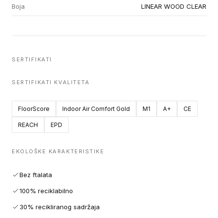
Boja
LINEAR WOOD CLEAR
SERTIFIKATI
SERTIFIKATI KVALITETA
FloorScore
Indoor Air Comfort Gold
M1
A+
CE
REACH
EPD
EKOLOŠKE KARAKTERISTIKE
Bez ftalata
100% reciklabilno
30% recikliranog sadržaja