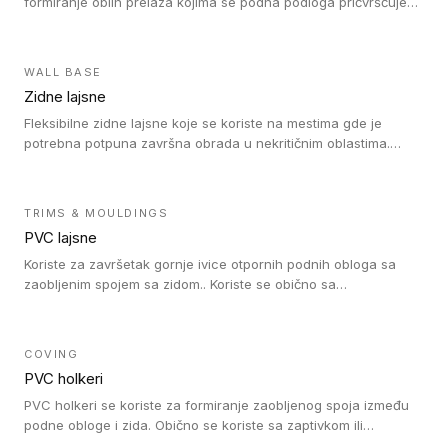
formiranje oblih prelaza kojima se podna podloga pričvršćuje
za zid i formira zidnu lajsnu, predstavljajući integrisano rešenje.
2 u 1 Holker i završna lajsna su kompatibilni sa homogenim i
heterogenim vinilom u rolnama (u kompaktnoj i u akustičnoj
WALL BASE
verziji).
Zidne lajsne
Fleksibilne zidne lajsne koje se koriste na mestima gde je
potrebna potpuna završna obrada u nekritičnim oblastima.
Zidne lajsne se lako ugrađuju zahvaljujući svojoj savitljivosti i
kompatibilne su sa homogenim i heterogenim vinilnim podovima
u rolni.
TRIMS & MOULDINGS
PVC lajsne
Koriste za završetak gornje ivice otpornih podnih obloga sa
zaobljenim spojem sa zidom.. Koriste se obično sa
formatizerom, PVC lajsne su kompatibilne sa homogenim i
heterogenim vinilnim podovima u rolnama. PVC lajsne su
dostupne u sledećim verzijama: polusavitljive (isplativo rešenje),
COVING
samolepljive (jednostavno za ugradnju) ili dvodelne (higijensko
PVC holkeri
rešenje).
PVC holkeri se koriste za formiranje zaobljenog spoja između
podne obloge i zida. Obično se koriste sa zaptivkom ili
poklopcem kojim se pokriva neobrađena ivica podne obloge.