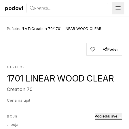
Preskoči na sadržaj
podovi
Početna
/
LVT
/
Creation 70
/
1701 LINEAR WOOD CLEAR
Podeli
GERFLOR
1701 LINEAR WOOD CLEAR
Creation 70
Cena na upit
Pogledaj sve →
BOJE
...
boja