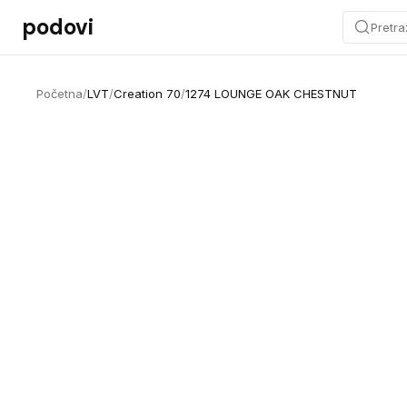
Preskoči na sadržaj
podovi
Pretra
Početna
/
LVT
/
Creation 70
/
1274 LOUNGE OAK CHESTNUT