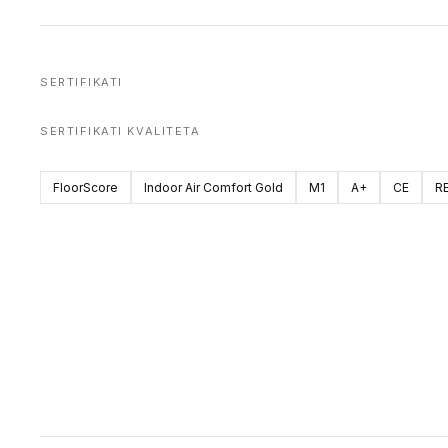
SERTIFIKATI
SERTIFIKATI KVALITETA
FloorScore
Indoor Air Comfort Gold
M1
A+
CE
R