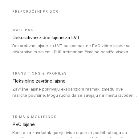
PREPORUČENI PRIBOR
WALL BASE
Dekorativne zidne lajsne za LVT
Dekorativne lajsne za LVT su kompaktne PVC zidne lajsne sa
dekorativnim slojem i PUR tretmanom čime se postiže visoka
otpornost na abraziju.
TRANSITIONS & PROFILES
Fleksibilne završne lajsne
Završne lajsne pokrivaju ekspanzioni razmak između dve
različite površine. Mogu ručno da se savijaju na mestu izvođenja
radova kako bi se prilagodile različitim oblicima i poluprečnicima.
Dostupni su u dve visine, jedna za kompaktne (FT2.5) podove i
druga za akustičke (FT5) podove. Kompatibilni su sa
TRIMS & MOULDINGS
heterogenim i homogenim vinilnim podovima u rolnama
PVC lajsne
(kompaktni i akustički), kao i sa podnim oblogama od linoleuma.
Koriste za završetak gornje ivice otpornih podnih obloga sa