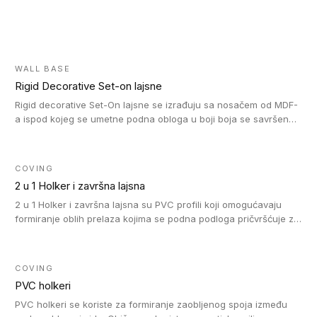
WALL BASE
Rigid Decorative Set-on lajsne
Rigid decorative Set-On lajsne se izrađuju sa nosačem od MDF-
a ispod kojeg se umetne podna obloga u boji boja se savršeno
uklapa. Ove lajsne moraju biti zalepljene i kompatibilne su sa
homogenim i heterogenim vinil rolnama, LVT glue-down, LVT
Click i LVT Loose-Lay podovima.
COVING
2 u 1 Holker i završna lajsna
2 u 1 Holker i završna lajsna su PVC profili koji omogućavaju
formiranje oblih prelaza kojima se podna podloga pričvršćuje za
zid i formira zidnu lajsnu, predstavljajući integrisano rešenje. 2 u
1 Holker i završna lajsna su kompatibilni sa homogenim i
heterogenim vinilom u rolnama (u kompaktnoj i u akustičnoj
COVING
verziji).
PVC holkeri
PVC holkeri se koriste za formiranje zaobljenog spoja između