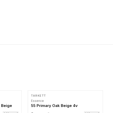
primer stepenice. Ove taktilne trake mogu biti postavljene na
homogenim i heterogenim podovima, LVT lepljenim ili
linoleumskim podovima, u skladu sa zahtevima za pristup i
bezbednost osoba sa invaliditetom i sa NF P 98 351
Pristupačnost. Dostupne su u 3 formata: gumene ploče koje se
lepe, poliuertanske samolepljive u kvadratnom i pravougaonom
formatu.
TARKETT
Essence
 Beige
55 Primary Oak Beige 4v