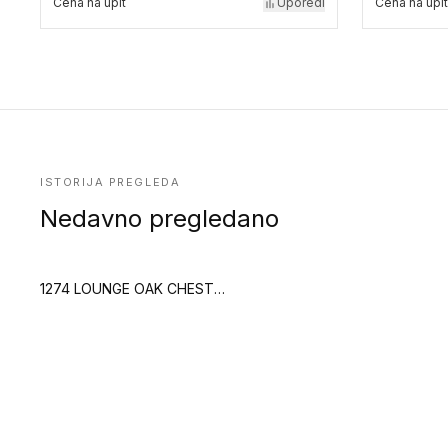
Cena na upit
Uporedi
Cena na upit
ISTORIJA PREGLEDA
Nedavno pregledano
1274 LOUNGE OAK CHESTNUT (Creation 70)