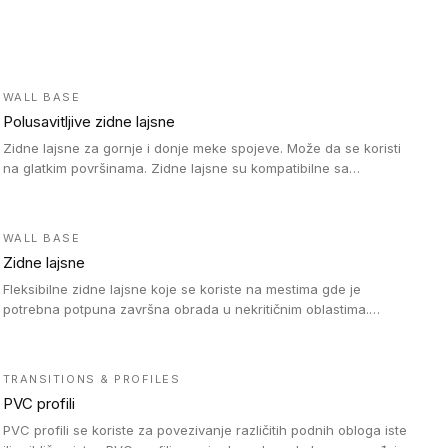
WALL BASE
Polusavitljive zidne lajsne
Zidne lajsne za gornje i donje meke spojeve. Može da se koristi
na glatkim površinama. Zidne lajsne su kompatibilne sa
heterogenim vinilnim podovima u rolnama, kao i sa LVT. Zidne
lajsne dostupne su u velikom broju boja, pa se lako mogu
uskladiti sa Tarkett podnim oblogama. Zahvaljujući polusavitljivoj
WALL BASE
strukturi veoma su jednostavne za ugradnju.
Zidne lajsne
Fleksibilne zidne lajsne koje se koriste na mestima gde je
potrebna potpuna završna obrada u nekritičnim oblastima.
Zidne lajsne se lako ugrađuju zahvaljujući svojoj savitljivosti i
kompatibilne su sa homogenim i heterogenim vinilnim podovima
u rolni.
TRANSITIONS & PROFILES
PVC profili
PVC profili se koriste za povezivanje različitih podnih obloga iste