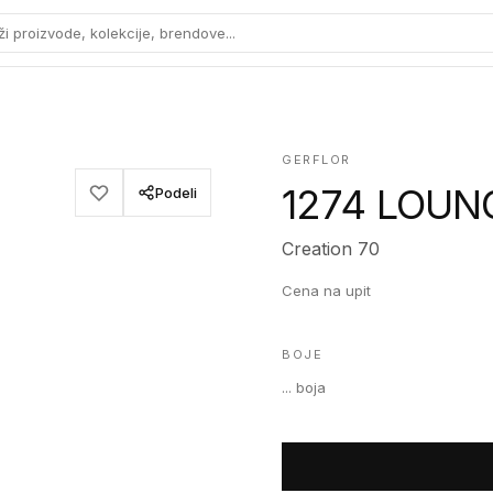
ži proizvode, kolekcije, brendove...
GERFLOR
1274 LOUN
Podeli
Creation 70
Cena na upit
BOJE
...
boja