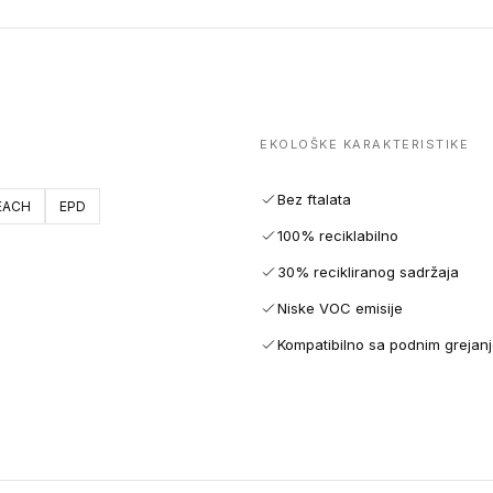
EKOLOŠKE KARAKTERISTIKE
Bez ftalata
EACH
EPD
100% reciklabilno
30% recikliranog sadržaja
Niske VOC emisije
Kompatibilno sa podnim grejan