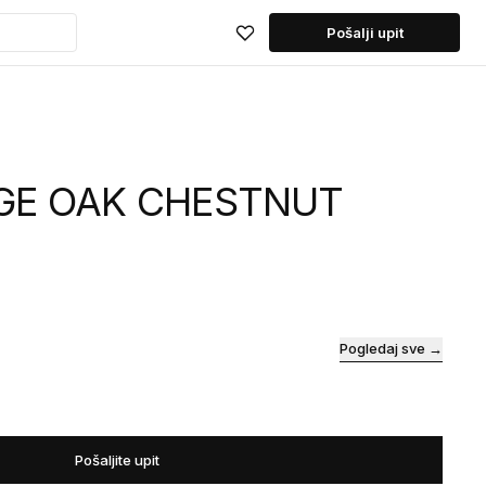
Pošalji upit
GE OAK CHESTNUT
Pogledaj sve →
Pošaljite upit