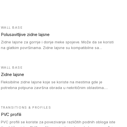
WALL BASE
Polusavitljive zidne lajsne
Zidne lajsne za gornje i donje meke spojeve. Može da se koristi
na glatkim površinama. Zidne lajsne su kompatibilne sa
heterogenim vinilnim podovima u rolnama, kao i sa LVT. Zidne
lajsne dostupne su u velikom broju boja, pa se lako mogu
uskladiti sa Tarkett podnim oblogama. Zahvaljujući polusavitljivoj
WALL BASE
strukturi veoma su jednostavne za ugradnju.
Zidne lajsne
Fleksibilne zidne lajsne koje se koriste na mestima gde je
potrebna potpuna završna obrada u nekritičnim oblastima.
Zidne lajsne se lako ugrađuju zahvaljujući svojoj savitljivosti i
kompatibilne su sa homogenim i heterogenim vinilnim podovima
u rolni.
TRANSITIONS & PROFILES
PVC profili
PVC profili se koriste za povezivanje različitih podnih obloga iste