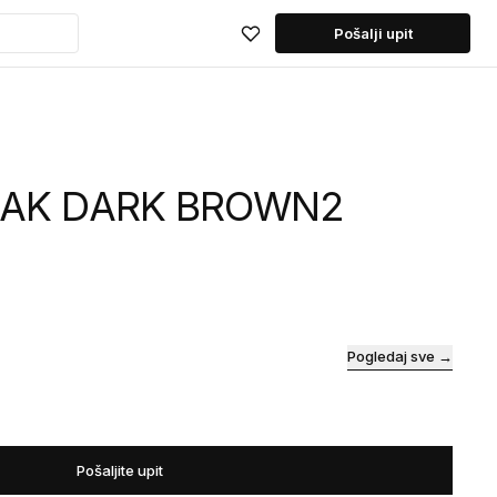
Pošalji upit
 OAK DARK BROWN2
Pogledaj sve →
Pošaljite upit