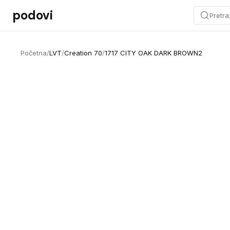
Preskoči na sadržaj
podovi
Pretra
Početna
/
LVT
/
Creation 70
/
1717 CITY OAK DARK BROWN2