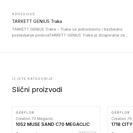
Jednostavne su za ugradnu zahvaljujući savitljivoj strukturi i
kompatibilne sa heterogenim i homogenim vinilnim podovima u
ADHESIVES
rolnama. Naše PVC lajsne su dostupne i u varijanti sa ravnim
TARKETT GENIUS Traka
uglom, sa poluprečnikom savijanja od 2R za stepenice više od
16 cm. Poste i verzije od aluminijuma za oblasti pod visokim
TARKETT GENIUS Traka – Traka za jednostavno i bezbedno
opterećenjem. Postavljaju se na postojeći pod. Veoma su
postavljanje podovaTARKETT GENIUS Traka je dizajnirana za
dekorativne i pružaju elegantan vizuelni izgled.
upotrebu kod podovima iz Excellence Genius loose-lay
kolekcije.
IZ ISTE KATEGORIJE
Slični proizvodi
GERFLOR
GERFLOR
Creation 70 Megaclic
Creation 70
1052 MUSE SAND C70 MEGACLIC
1718 CIT