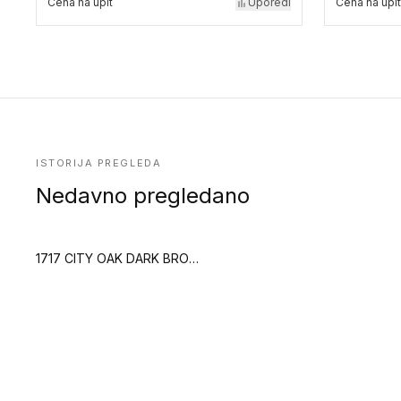
Cena na upit
Uporedi
Cena na upit
ISTORIJA PREGLEDA
Nedavno pregledano
1717 CITY OAK DARK BROWN2 (Creation 70)