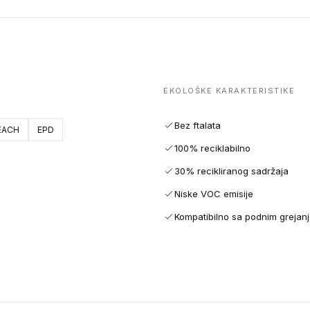
EKOLOŠKE KARAKTERISTIKE
Bez ftalata
EACH
EPD
100% reciklabilno
30% recikliranog sadržaja
Niske VOC emisije
Kompatibilno sa podnim grejan