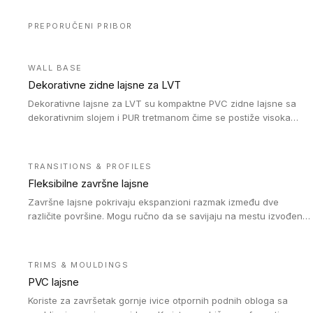
PREPORUČENI PRIBOR
WALL BASE
Dekorativne zidne lajsne za LVT
Dekorativne lajsne za LVT su kompaktne PVC zidne lajsne sa
dekorativnim slojem i PUR tretmanom čime se postiže visoka
otpornost na abraziju.
TRANSITIONS & PROFILES
Fleksibilne završne lajsne
Završne lajsne pokrivaju ekspanzioni razmak između dve
različite površine. Mogu ručno da se savijaju na mestu izvođenja
radova kako bi se prilagodile različitim oblicima i poluprečnicima.
Dostupni su u dve visine, jedna za kompaktne (FT2.5) podove i
druga za akustičke (FT5) podove. Kompatibilni su sa
TRIMS & MOULDINGS
heterogenim i homogenim vinilnim podovima u rolnama
PVC lajsne
(kompaktni i akustički), kao i sa podnim oblogama od linoleuma.
Koriste za završetak gornje ivice otpornih podnih obloga sa