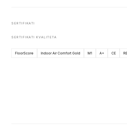
SERTIFIKATI
SERTIFIKATI KVALITETA
FloorScore
Indoor Air Comfort Gold
M1
A+
CE
R