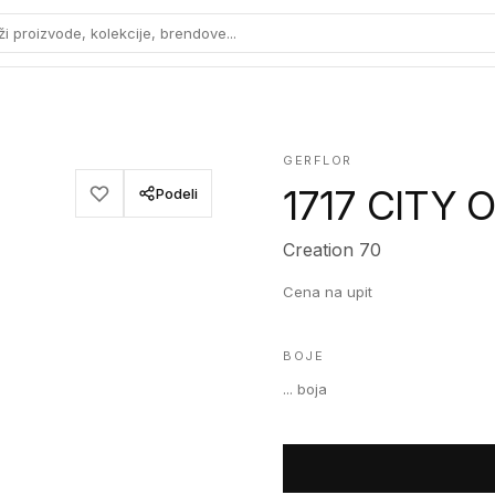
ži proizvode, kolekcije, brendove...
GERFLOR
1717 CITY
Podeli
Creation 70
Cena na upit
BOJE
...
boja