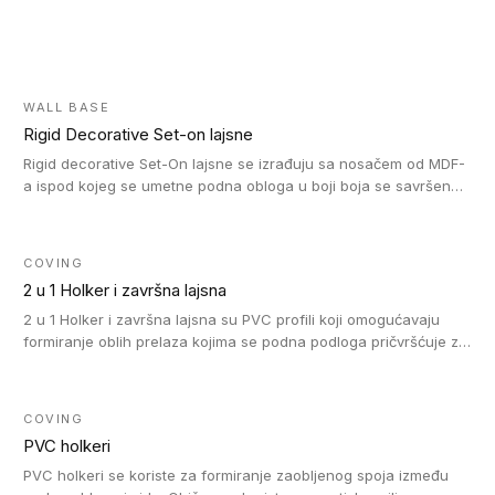
WALL BASE
Rigid Decorative Set-on lajsne
Rigid decorative Set-On lajsne se izrađuju sa nosačem od MDF-
a ispod kojeg se umetne podna obloga u boji boja se savršeno
uklapa. Ove lajsne moraju biti zalepljene i kompatibilne su sa
homogenim i heterogenim vinil rolnama, LVT glue-down, LVT
Click i LVT Loose-Lay podovima.
COVING
2 u 1 Holker i završna lajsna
2 u 1 Holker i završna lajsna su PVC profili koji omogućavaju
formiranje oblih prelaza kojima se podna podloga pričvršćuje za
zid i formira zidnu lajsnu, predstavljajući integrisano rešenje. 2 u
1 Holker i završna lajsna su kompatibilni sa homogenim i
heterogenim vinilom u rolnama (u kompaktnoj i u akustičnoj
COVING
verziji).
PVC holkeri
PVC holkeri se koriste za formiranje zaobljenog spoja između