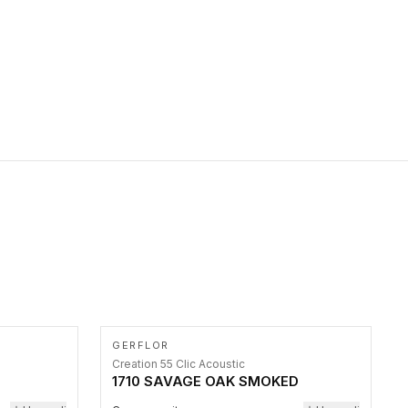
primer stepenice. Ove taktilne trake mogu biti postavljene na
homogenim i heterogenim podovima, LVT lepljenim ili
linoleumskim podovima, u skladu sa zahtevima za pristup i
bezbednost osoba sa invaliditetom i sa NF P 98 351
Pristupačnost. Dostupne su u 3 formata: gumene ploče koje se
lepe, poliuertanske samolepljive u kvadratnom i pravougaonom
formatu.
GERFLOR
Creation 55 Clic Acoustic
1710 SAVAGE OAK SMOKED