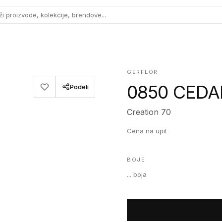
ži proizvode, kolekcije, brendove...
GERFLOR
0850 CED
Podeli
Creation 70
Cena na upit
BOJE
...
boja