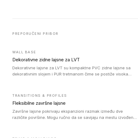
PREPORUČENI PRIBOR
WALL BASE
Dekorativne zidne lajsne za LVT
Dekorativne lajsne za LVT su kompaktne PVC zidne lajsne sa
dekorativnim slojem i PUR tretmanom čime se postiže visoka
otpornost na abraziju.
TRANSITIONS & PROFILES
Fleksibilne završne lajsne
Završne lajsne pokrivaju ekspanzioni razmak između dve
različite površine. Mogu ručno da se savijaju na mestu izvođenja
radova kako bi se prilagodile različitim oblicima i poluprečnicima.
Dostupni su u dve visine, jedna za kompaktne (FT2.5) podove i
druga za akustičke (FT5) podove. Kompatibilni su sa