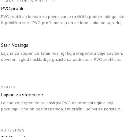
TRANSITIONS & PROFILES
PVC profili
PVC profili se koriste za povezivanje različitih podnih obloga iste
ili približno iste . PVC profili moraju da se lepe. Lako se ugrađuju
zahvaljujući svojoj savitljivosti. Mogu se koristiti i u zdravstvenim
ustanovama, jer su higijenske i jednostavne za čišćenje. PVC
profili su kompatibilne sa heterogenim i homogenim vinilnim
Stair Nosings
podovima, kao i sa linoleumskim podovima.
Lajsna za stepenice (stair nosing) koja stepeništu daje savršen,
dovršen izgled i usklađuje gazišta sa podestom. PVC profil se
vari ili pričvršćuje vijcima, a žljebovi ili crna carborundum traka
pružaju zaštitu protiv klizanja. Pakovanje: 10 komada po 3 LM.
STAIRS
Lajsne za stepenice
Lajsne za stepenice su savitljivi PVC dekorativni uglovi koji
pokrivaju ivice obloge stepenica. Unutrašnji uglovi se koriste za
zaštitu donjeg dela zida duže stepeništa. Spoljašnji uglovi se
koriste da se zaštite i sakriju ivice obloge stepenica. Ovi uglovi
stepenica su osmišljeni tako da formiraju glatku i atraktivnu
ADHESIVES
ivicu. Kompatibilni su sa heterogenim i homogenim vinilnim