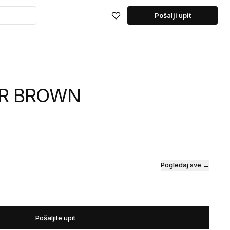
Pošalji upit
AR BROWN
Pogledaj sve →
Pošaljite upit