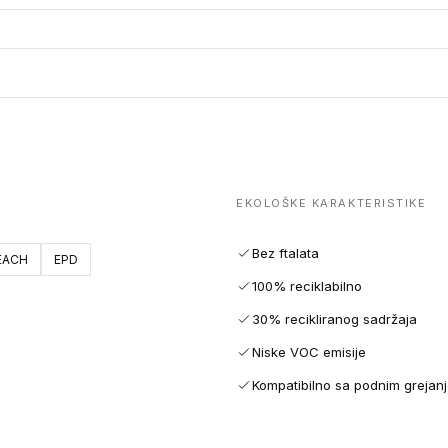
EKOLOŠKE KARAKTERISTIKE
Bez ftalata
EACH
EPD
100% reciklabilno
30% recikliranog sadržaja
Niske VOC emisije
Kompatibilno sa podnim grejan