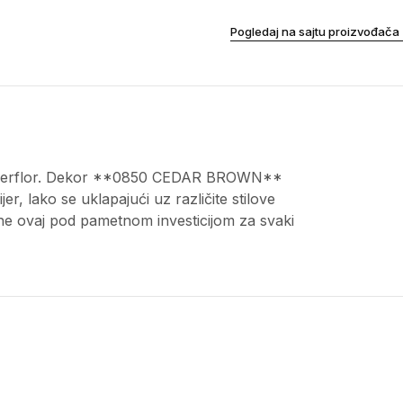
Pogledaj na sajtu proizvođača
a Gerflor. Dekor **0850 CEDAR BROWN**
er, lako se uklapajući uz različite stilove
ne ovaj pod pametnom investicijom za svaki