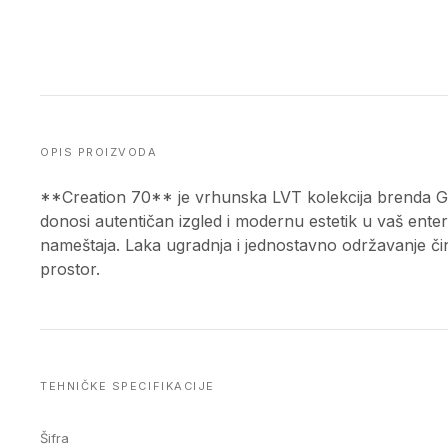
OPIS PROIZVODA
**Creation 70** je vrhunska LVT kolekcija brend
donosi autentičan izgled i modernu estetik u vaš enterij
nameštaja. Laka ugradnja i jednostavno održavanje či
prostor.
TEHNIČKE SPECIFIKACIJE
Šifra