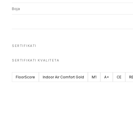
Boja
SERTIFIKATI
SERTIFIKATI KVALITETA
FloorScore
Indoor Air Comfort Gold
M1
A+
CE
R