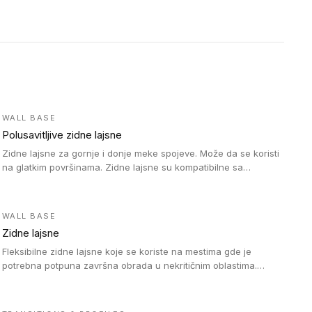
WALL BASE
Polusavitljive zidne lajsne
Zidne lajsne za gornje i donje meke spojeve. Može da se koristi
na glatkim površinama. Zidne lajsne su kompatibilne sa
heterogenim vinilnim podovima u rolnama, kao i sa LVT. Zidne
lajsne dostupne su u velikom broju boja, pa se lako mogu
uskladiti sa Tarkett podnim oblogama. Zahvaljujući polusavitljivoj
WALL BASE
strukturi veoma su jednostavne za ugradnju.
Zidne lajsne
Fleksibilne zidne lajsne koje se koriste na mestima gde je
potrebna potpuna završna obrada u nekritičnim oblastima.
Zidne lajsne se lako ugrađuju zahvaljujući svojoj savitljivosti i
kompatibilne su sa homogenim i heterogenim vinilnim podovima
u rolni.