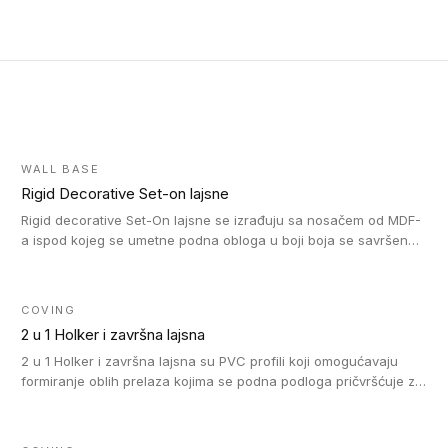
WALL BASE
Rigid Decorative Set-on lajsne
Rigid decorative Set-On lajsne se izrađuju sa nosačem od MDF-
a ispod kojeg se umetne podna obloga u boji boja se savršeno
uklapa. Ove lajsne moraju biti zalepljene i kompatibilne su sa
homogenim i heterogenim vinil rolnama, LVT glue-down, LVT
Click i LVT Loose-Lay podovima.
COVING
2 u 1 Holker i završna lajsna
2 u 1 Holker i završna lajsna su PVC profili koji omogućavaju
formiranje oblih prelaza kojima se podna podloga pričvršćuje za
zid i formira zidnu lajsnu, predstavljajući integrisano rešenje. 2 u
1 Holker i završna lajsna su kompatibilni sa homogenim i
heterogenim vinilom u rolnama (u kompaktnoj i u akustičnoj