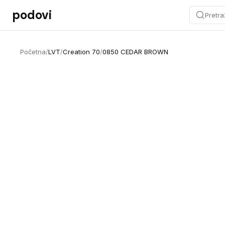
Preskoči na sadržaj
podovi
Pretra
Početna
/
LVT
/
Creation 70
/
0850 CEDAR BROWN