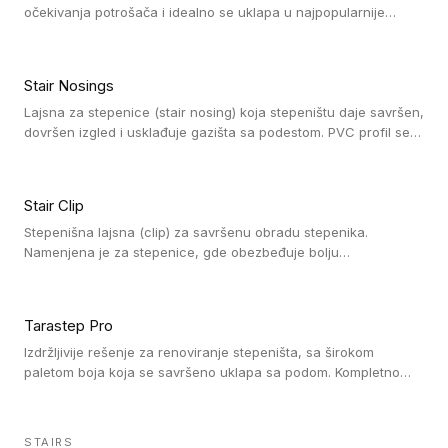
očekivanja potrošača i idealno se uklapa u najpopularnije
dezene laminata, linoleuma i LVT-ja.
Stair Nosings
Lajsna za stepenice (stair nosing) koja stepeništu daje savršen,
dovršen izgled i usklađuje gazišta sa podestom. PVC profil se
vari ili pričvršćuje vijcima, a žljebovi ili crna carborundum traka
pružaju zaštitu protiv klizanja. Pakovanje: 10 komada po 3 LM.
Stair Clip
Stepenišna lajsna (clip) za savršenu obradu stepenika.
Namenjena je za stepenice, gde obezbeđuje bolju
vodonepropusnost i veću trajnost podne obloge, uz
jednostavno održavanje. Istovremeno poboljšava izgled tako
što ističe donji deo stepenika. Pakovanje: 9 komada po 2,7 LM.
Tarastep Pro
Izdržljivije rešenje za renoviranje stepeništa, sa širokom
paletom boja koja se savršeno uklapa sa podom. Kompletno
rešenje za stepenice donosi povišenu debljinu za udobnost
pod nogama i habajući sloj od 1 mm sa visokom otpornošću na
promet, dok dizajn betona sa izraženim kontrastom na nosu
STAIRS