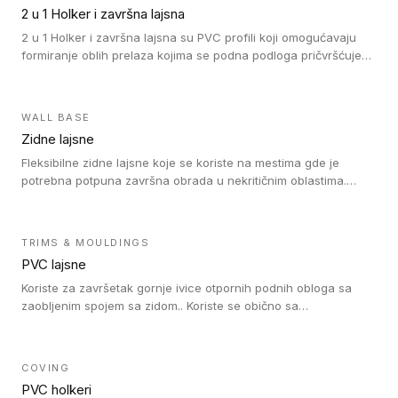
su sa heterogenim i homogenim vinilnim podovima u rolnama
2 u 1 Holker i završna lajsna
(kompaktni i akustički), kao i sa podnim oblogama od linoleuma.
2 u 1 Holker i završna lajsna su PVC profili koji omogućavaju
formiranje oblih prelaza kojima se podna podloga pričvršćuje
za zid i formira zidnu lajsnu, predstavljajući integrisano rešenje.
2 u 1 Holker i završna lajsna su kompatibilni sa homogenim i
heterogenim vinilom u rolnama (u kompaktnoj i u akustičnoj
WALL BASE
verziji).
Zidne lajsne
Fleksibilne zidne lajsne koje se koriste na mestima gde je
potrebna potpuna završna obrada u nekritičnim oblastima.
Zidne lajsne se lako ugrađuju zahvaljujući svojoj savitljivosti i
kompatibilne su sa homogenim i heterogenim vinilnim podovima
u rolni.
TRIMS & MOULDINGS
PVC lajsne
Koriste za završetak gornje ivice otpornih podnih obloga sa
zaobljenim spojem sa zidom.. Koriste se obično sa
formatizerom, PVC lajsne su kompatibilne sa homogenim i
heterogenim vinilnim podovima u rolnama. PVC lajsne su
dostupne u sledećim verzijama: polusavitljive (isplativo rešenje),
COVING
samolepljive (jednostavno za ugradnju) ili dvodelne (higijensko
PVC holkeri
rešenje).