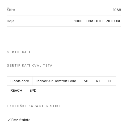
Šifra
1068
Boja
1068 ETNA BEIGE PICTURE
SERTIFIKATI
SERTIFIKATI KVALITETA
FloorScore
Indoor Air Comfort Gold
M1
A+
CE
REACH
EPD
EKOLOŠKE KARAKTERISTIKE
Bez ftalata