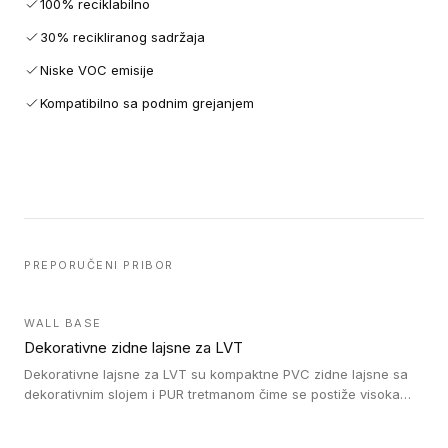
100% reciklabilno
30% recikliranog sadržaja
Niske VOC emisije
Kompatibilno sa podnim grejanjem
PREPORUČENI PRIBOR
WALL BASE
Dekorativne zidne lajsne za LVT
Dekorativne lajsne za LVT su kompaktne PVC zidne lajsne sa
dekorativnim slojem i PUR tretmanom čime se postiže visoka
otpornost na abraziju.