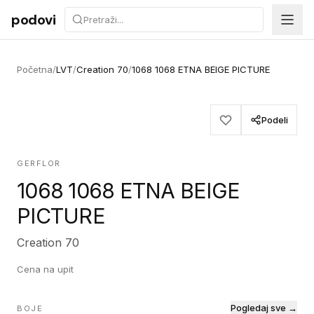
Preskoči na sadržaj
podovi
Početna
/
LVT
/
Creation 70
/
1068 1068 ETNA BEIGE PICTURE
Podeli
GERFLOR
1068 1068 ETNA BEIGE
PICTURE
Creation 70
Cena na upit
Pogledaj sve →
BOJE