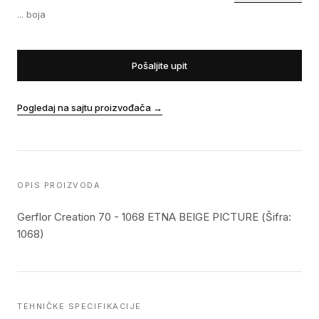
...
boja
Pošaljite upit
Pogledaj na sajtu proizvođača
→
OPIS PROIZVODA
Gerflor Creation 70 - 1068 ETNA BEIGE PICTURE (Šifra:
1068)
TEHNIČKE SPECIFIKACIJE