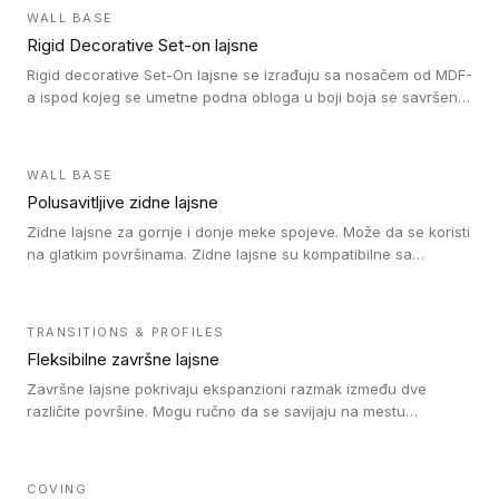
WALL BASE
Rigid Decorative Set-on lajsne
Rigid decorative Set-On lajsne se izrađuju sa nosačem od MDF-
a ispod kojeg se umetne podna obloga u boji boja se savršeno
uklapa. Ove lajsne moraju biti zalepljene i kompatibilne su sa
homogenim i heterogenim vinil rolnama, LVT glue-down, LVT
Click i LVT Loose-Lay podovima.
WALL BASE
Polusavitljive zidne lajsne
Zidne lajsne za gornje i donje meke spojeve. Može da se koristi
na glatkim površinama. Zidne lajsne su kompatibilne sa
heterogenim vinilnim podovima u rolnama, kao i sa LVT. Zidne
lajsne dostupne su u velikom broju boja, pa se lako mogu
uskladiti sa Tarkett podnim oblogama. Zahvaljujući
TRANSITIONS & PROFILES
polusavitljivoj strukturi veoma su jednostavne za ugradnju.
Fleksibilne završne lajsne
Završne lajsne pokrivaju ekspanzioni razmak između dve
različite površine. Mogu ručno da se savijaju na mestu
izvođenja radova kako bi se prilagodile različitim oblicima i
poluprečnicima. Dostupni su u dve visine, jedna za kompaktne
(FT2.5) podove i druga za akustičke (FT5) podove. Kompatibilni
COVING