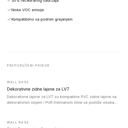
30% recikliranog sadržaja
Niske VOC emisije
Kompatibilno sa podnim grejanjem
PREPORUČENI PRIBOR
WALL BASE
Dekorativne zidne lajsne za LVT
Dekorativne lajsne za LVT su kompaktne PVC zidne lajsne sa
dekorativnim slojem i PUR tretmanom čime se postiže visoka
otpornost na abraziju.
WALL BASE