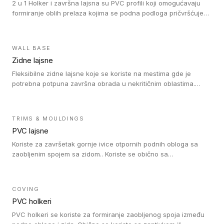
2 u 1 Holker i završna lajsna su PVC profili koji omogućavaju
formiranje oblih prelaza kojima se podna podloga pričvršćuje
za zid i formira zidnu lajsnu, predstavljajući integrisano rešenje.
2 u 1 Holker i završna lajsna su kompatibilni sa homogenim i
heterogenim vinilom u rolnama (u kompaktnoj i u akustičnoj
WALL BASE
verziji).
Zidne lajsne
Fleksibilne zidne lajsne koje se koriste na mestima gde je
potrebna potpuna završna obrada u nekritičnim oblastima.
Zidne lajsne se lako ugrađuju zahvaljujući svojoj savitljivosti i
kompatibilne su sa homogenim i heterogenim vinilnim podovima
u rolni.
TRIMS & MOULDINGS
PVC lajsne
Koriste za završetak gornje ivice otpornih podnih obloga sa
zaobljenim spojem sa zidom.. Koriste se obično sa
formatizerom, PVC lajsne su kompatibilne sa homogenim i
heterogenim vinilnim podovima u rolnama. PVC lajsne su
dostupne u sledećim verzijama: polusavitljive (isplativo rešenje),
COVING
samolepljive (jednostavno za ugradnju) ili dvodelne (higijensko
PVC holkeri
rešenje).
PVC holkeri se koriste za formiranje zaobljenog spoja između