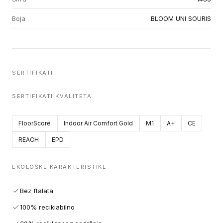
Boja
BLOOM UNI SOURIS
SERTIFIKATI
SERTIFIKATI KVALITETA
FloorScore
Indoor Air Comfort Gold
M1
A+
CE
REACH
EPD
EKOLOŠKE KARAKTERISTIKE
Bez ftalata
100% reciklabilno