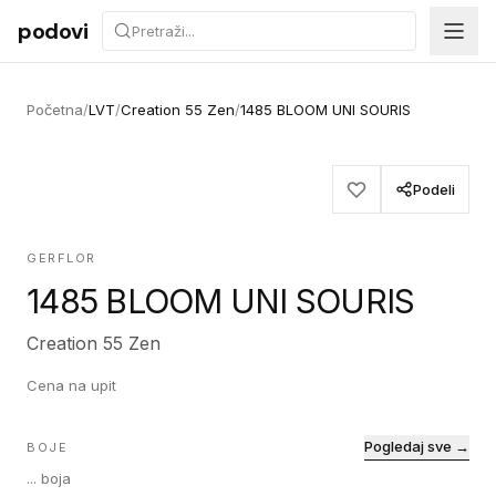
Preskoči na sadržaj
podovi
Početna
/
LVT
/
Creation 55 Zen
/
1485 BLOOM UNI SOURIS
Podeli
GERFLOR
1485 BLOOM UNI SOURIS
Creation 55 Zen
Cena na upit
Pogledaj sve →
BOJE
...
boja