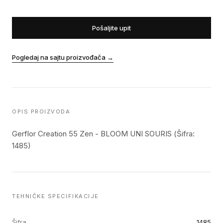
Pošaljite upit
Pogledaj na sajtu proizvođača
→
OPIS PROIZVODA
Gerflor Creation 55 Zen - BLOOM UNI SOURIS (Šifra:
1485)
TEHNIČKE SPECIFIKACIJE
Šifra
1485