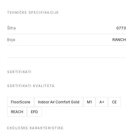
TEHNIČKE SPECIFIKACIJE
Šifra
0773
Boja
RANCH
SERTIFIKATI
SERTIFIKATI KVALITETA
FloorScore
Indoor Air Comfort Gold
M1
A+
CE
REACH
EPD
EKOLOŠKE KARAKTERISTIKE