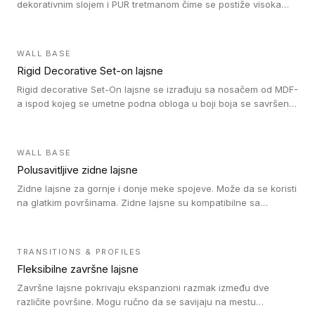
dekorativnim slojem i PUR tretmanom čime se postiže visoka
otpornost na abraziju.
WALL BASE
Rigid Decorative Set-on lajsne
Rigid decorative Set-On lajsne se izrađuju sa nosačem od MDF-
a ispod kojeg se umetne podna obloga u boji boja se savršeno
uklapa. Ove lajsne moraju biti zalepljene i kompatibilne su sa
homogenim i heterogenim vinil rolnama, LVT glue-down, LVT
Click i LVT Loose-Lay podovima.
WALL BASE
Polusavitljive zidne lajsne
Zidne lajsne za gornje i donje meke spojeve. Može da se koristi
na glatkim površinama. Zidne lajsne su kompatibilne sa
heterogenim vinilnim podovima u rolnama, kao i sa LVT. Zidne
lajsne dostupne su u velikom broju boja, pa se lako mogu
uskladiti sa Tarkett podnim oblogama. Zahvaljujući
TRANSITIONS & PROFILES
polusavitljivoj strukturi veoma su jednostavne za ugradnju.
Fleksibilne završne lajsne
Završne lajsne pokrivaju ekspanzioni razmak između dve
različite površine. Mogu ručno da se savijaju na mestu