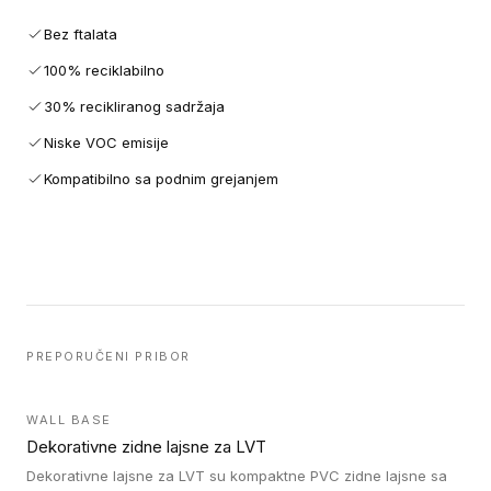
Bez ftalata
100% reciklabilno
30% recikliranog sadržaja
Niske VOC emisije
Kompatibilno sa podnim grejanjem
PREPORUČENI PRIBOR
WALL BASE
Dekorativne zidne lajsne za LVT
Dekorativne lajsne za LVT su kompaktne PVC zidne lajsne sa