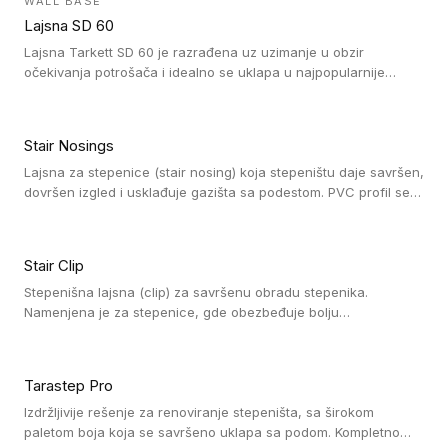
WALL BASE
oblastima sa velikom cirkulacijom.
Lajsna SD 60
Lajsna Tarkett SD 60 je razrađena uz uzimanje u obzir
očekivanja potrošača i idealno se uklapa u najpopularnije
dezene laminata, linoleuma i LVT-ja.
Stair Nosings
Lajsna za stepenice (stair nosing) koja stepeništu daje savršen,
dovršen izgled i usklađuje gazišta sa podestom. PVC profil se
vari ili pričvršćuje vijcima, a žljebovi ili crna carborundum traka
pružaju zaštitu protiv klizanja. Pakovanje: 10 komada po 3 LM.
Stair Clip
Stepenišna lajsna (clip) za savršenu obradu stepenika.
Namenjena je za stepenice, gde obezbeđuje bolju
vodonepropusnost i veću trajnost podne obloge, uz
jednostavno održavanje. Istovremeno poboljšava izgled tako
što ističe donji deo stepenika. Pakovanje: 9 komada po 2,7 LM.
Tarastep Pro
Izdržljivije rešenje za renoviranje stepeništa, sa širokom
paletom boja koja se savršeno uklapa sa podom. Kompletno