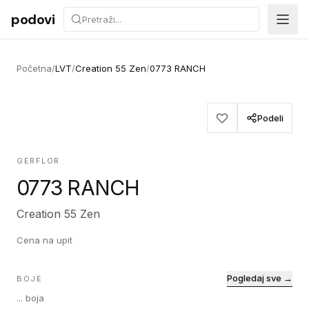
Preskoči na sadržaj
podovi
Početna
/
LVT
/
Creation 55 Zen
/
0773 RANCH
Podeli
GERFLOR
0773 RANCH
Creation 55 Zen
Cena na upit
Pogledaj sve →
BOJE
...
boja