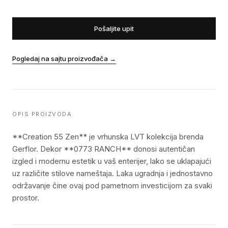
Pošaljite upit
Pogledaj na sajtu proizvođača
→
OPIS PROIZVODA
**Creation 55 Zen** je vrhunska LVT kolekcija brenda
Gerflor. Dekor **0773 RANCH** donosi autentičan
izgled i modernu estetik u vaš enterijer, lako se uklapajući
uz različite stilove nameštaja. Laka ugradnja i jednostavno
održavanje čine ovaj pod pametnom investicijom za svaki
prostor.