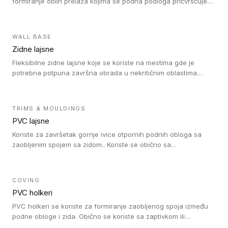
formiranje oblih prelaza kojima se podna podloga pričvršćuje
za zid i formira zidnu lajsnu, predstavljajući integrisano rešenje.
2 u 1 Holker i završna lajsna su kompatibilni sa homogenim i
heterogenim vinilom u rolnama (u kompaktnoj i u akustičnoj
WALL BASE
verziji).
Zidne lajsne
Fleksibilne zidne lajsne koje se koriste na mestima gde je
potrebna potpuna završna obrada u nekritičnim oblastima.
Zidne lajsne se lako ugrađuju zahvaljujući svojoj savitljivosti i
kompatibilne su sa homogenim i heterogenim vinilnim podovima
u rolni.
TRIMS & MOULDINGS
PVC lajsne
Koriste za završetak gornje ivice otpornih podnih obloga sa
zaobljenim spojem sa zidom.. Koriste se obično sa
formatizerom, PVC lajsne su kompatibilne sa homogenim i
heterogenim vinilnim podovima u rolnama. PVC lajsne su
dostupne u sledećim verzijama: polusavitljive (isplativo rešenje),
COVING
samolepljive (jednostavno za ugradnju) ili dvodelne (higijensko
PVC holkeri
rešenje).
PVC holkeri se koriste za formiranje zaobljenog spoja između
podne obloge i zida. Obično se koriste sa zaptivkom ili
poklopcem kojim se pokriva neobrađena ivica podne obloge.