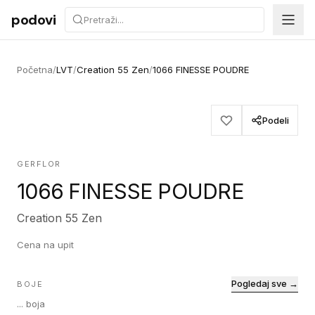
Preskoči na sadržaj
podovi
Početna
/
LVT
/
Creation 55 Zen
/
1066 FINESSE POUDRE
Podeli
GERFLOR
1066 FINESSE POUDRE
Creation 55 Zen
Cena na upit
Pogledaj sve →
BOJE
...
boja