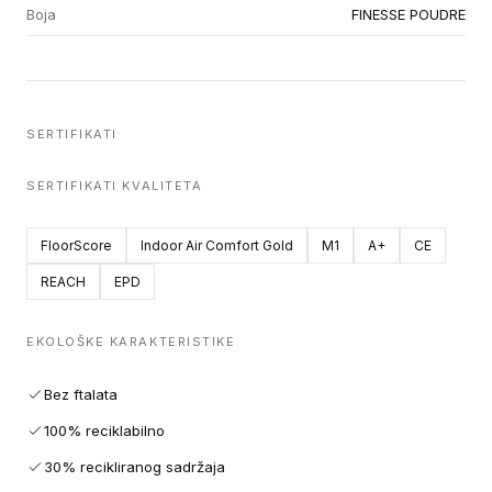
Boja
FINESSE POUDRE
SERTIFIKATI
SERTIFIKATI KVALITETA
FloorScore
Indoor Air Comfort Gold
M1
A+
CE
REACH
EPD
EKOLOŠKE KARAKTERISTIKE
Bez ftalata
100% reciklabilno
30% recikliranog sadržaja