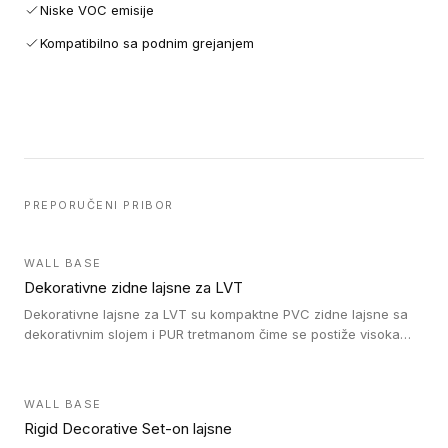
Niske VOC emisije
Kompatibilno sa podnim grejanjem
PREPORUČENI PRIBOR
WALL BASE
Dekorativne zidne lajsne za LVT
Dekorativne lajsne za LVT su kompaktne PVC zidne lajsne sa
dekorativnim slojem i PUR tretmanom čime se postiže visoka
otpornost na abraziju.
WALL BASE
Rigid Decorative Set-on lajsne